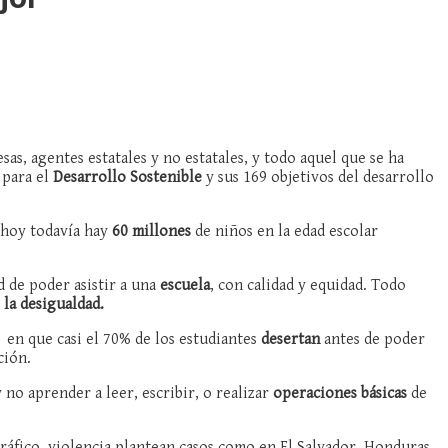
as, agentes estatales y no estatales, y todo aquel que se ha
 para el
Desarrollo Sostenible
y sus 169 objetivos del desarrollo
 hoy todavía hay
60 millones
de niños en la edad escolar
d de poder asistir a una
escuela
, con calidad y equidad. Todo
 la desigualdad.
 en que casi el 70% de los estudiantes
desertan
antes de poder
ción.
 no aprender a leer, escribir, o realizar
operaciones básicas
de
áfico, violencia plantean casos como en El Salvador, Honduras