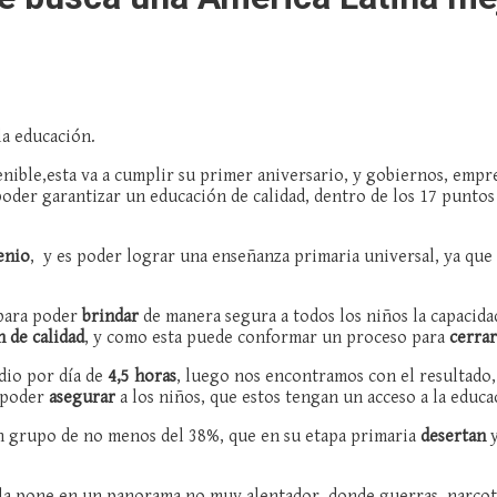
la educación.
nible,esta va a cumplir su primer aniversario, y gobiernos, empres
 poder garantizar un educación de calidad, dentro de los 17 puntos
enio
, y es poder lograr una enseñanza primaria universal, ya que
 para poder
brindar
de manera segura a todos los niños la capacida
 de calidad
, y como esta puede conformar un proceso para
cerrar
dio por día de
4,5 horas
, luego nos encontramos con el resultado,
l poder
asegurar
a los niños, que estos tengan un acceso a la educa
un grupo de no menos del 38%, que en su etapa primaria
desertan
y
la pone en un panorama no muy alentador, donde guerras, narcotr