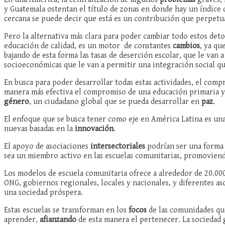
y Guatemala ostentan el título de zonas en donde hay un índice
cercana se puede decir que está es un contribución que perpet
Pero la alternativa más clara para poder cambiar todo estos deto
educación de calidad, es un motor de constantes
cambios
, ya qu
bajando de esta forma las tasas de deserción escolar, que le van 
socioeconómicas que le van a permitir una integración social 
En busca para poder desarrollar todas estas actividades, el comp
manera más efectiva el compromiso de una educación primaria y 
género
, un ciudadano global que se pueda desarrollar en
paz
.
El enfoque que se busca tener como eje en América Latina es un
nuevas basadas en la
innovación
.
El apoyo de asociaciones
intersectoriales
podrían ser una forma p
sea un miembro activo en las escuelas comunitarias, promoviend
Los modelos de escuela comunitaria ofrece a alrededor de 20.00
ONG, gobiernos regionales, locales y nacionales, y diferentes a
una sociedad próspera.
Estas escuelas se transforman en los
focos
de las comunidades que
aprender,
afianzando
de esta manera el pertenecer. La sociedad g