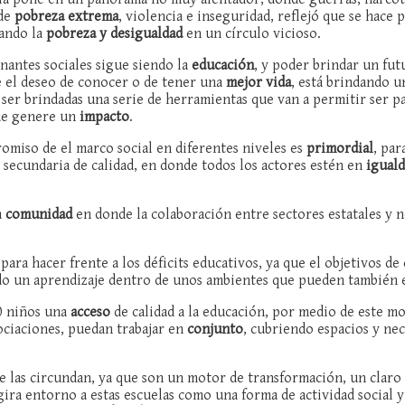
 de
pobreza extrema
, violencia e inseguridad, reflejó que se hace p
uando la
pobreza y desigualdad
en un círculo vicioso.
nantes sociales sigue siendo la
educación
, y poder brindar un fu
e el deseo de conocer o de tener una
mejor vida
, está brindando 
a ser brindadas una serie de herramientas que van a permitir ser p
que genere un
impacto
.
romiso de el marco social en diferentes niveles es
primordial
, par
secundaria de calidad, en donde todos los actores estén en
igual
a
comunidad
en donde la colaboración entre sectores estatales y 
ara hacer frente a los déficits educativos, ya que el objetivos de
o un aprendizaje dentro de unos ambientes que pueden también es
0 niños una
acceso
de calidad a la educación, por medio de este mo
sociaciones, puedan trabajar en
conjunto
, cubriendo espacios y ne
 las circundan, ya que son un motor de transformación, un claro 
ira entorno a estas escuelas como una forma de actividad social y