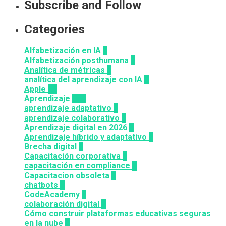
Subscribe and Follow
Categories
Alfabetización en IA
6
Alfabetización posthumana
2
Analítica de métricas
2
analítica del aprendizaje con IA
1
Apple
12
Aprendizaje
164
aprendizaje adaptativo
1
aprendizaje colaborativo
3
Aprendizaje digital en 2026
3
Aprendizaje híbrido y adaptativo
2
Brecha digital
1
Capacitación corporativa
1
capacitación en compliance
1
Capacitacion obsoleta
3
chatbots
3
CodeAcademy
8
colaboración digital
3
Cómo construir plataformas educativas seguras
en la nube
1