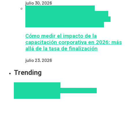
julio 30, 2026
Analítica de métricas
Inteligencia
Artificial
People Analytics
Tendencias de
capacitación empresarial 2026
Top de las
mejores LMS/LXP para 2026
Zalvadora
Cómo medir el impacto de la
capacitación corporativa en 2026: más
allá de la tasa de finalización
julio 23, 2026
Trending
Aprendizaje
Educacion
Virtual
Innovación
Pedagogía
Tendencias
educativas
Virtualidad