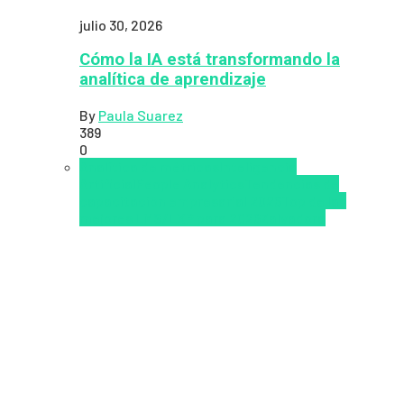
julio 30, 2026
Cómo la IA está transformando la
analítica de aprendizaje
By
Paula Suarez
389
0
Analítica de métricas
Inteligencia
Artificial
People Analytics
Tendencias de
capacitación empresarial 2026
Top de las
mejores LMS/LXP para 2026
Zalvadora