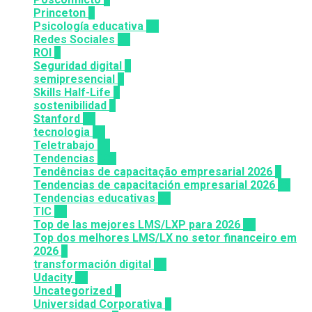
Princeton
8
Psicología educativa
35
Redes Sociales
30
ROI
1
Seguridad digital
1
semipresencial
8
Skills Half-Life
1
sostenibilidad
1
Stanford
20
tecnologia
57
Teletrabajo
11
Tendencias
100
Tendências de capacitação empresarial 2026
7
Tendencias de capacitación empresarial 2026
26
Tendencias educativas
72
TIC
14
Top de las mejores LMS/LXP para 2026
36
Top dos melhores LMS/LX no setor financeiro em
2026
9
transformación digital
12
Udacity
26
Uncategorized
6
Universidad Corporativa
8