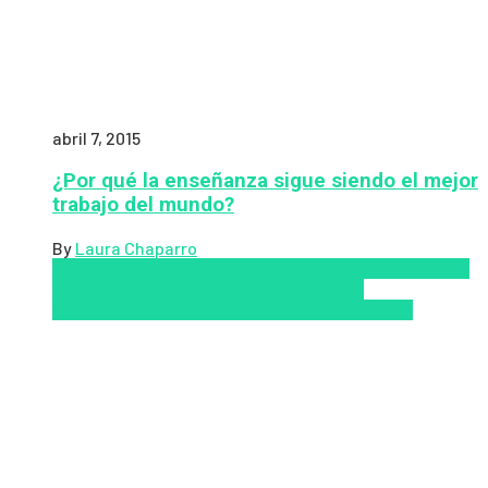
abril 7, 2015
¿Por qué la enseñanza sigue siendo el mejor
trabajo del mundo?
By
Laura Chaparro
Aprendizaje
Coursera
Educación Presencial
Educacion
Virtual
Inclusión a la educación
Inclusión
Social
Innovación
semipresencial
TIC
Zalvadora