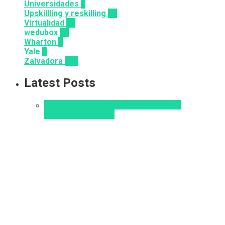
Universidades
8
Upskillling y reskilling
20
Virtualidad
66
wedubox
33
Wharton
2
Yale
6
Zalvadora
135
Latest Posts
analítica del aprendizaje con IA
People
Analytics
Zalvadora