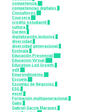
competencia
24
competencias digitales
7
Consultores
12
Coursera
50
credito estudiantil
2
cultura
2
Darden
5
digitalización inclusiva
3
diversidad
3
diversidad generacional
1
Ecología
9
Educación Presencial
115
Educacion Virtual
318
Education-Led Growth
2
edX
35
Emprendimiento
33
Escuela
81
Escuelas de Negocios
7
ESG
1
excel
3
Formación multigeneracional
2
Gabo
1
Gabriel Garcia Marquez
1