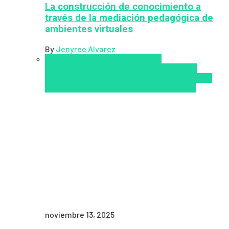
La construcción de conocimiento a
través de la mediación pedagógica de
ambientes virtuales
By
Jenyree Alvarez
LMS
los mejores proveedores de
LMS/LXP
LXP
Tendencias de capacitación
empresarial 2026
Top de las mejores LMS/LXP
para 2026
Upskillling y reskilling
Zalvadora
noviembre 13, 2025