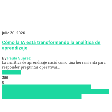
julio 30, 2026
Cómo la IA está transformando la analítica de
aprendizaje
By
Paula Suarez
La analítica de aprendizaje nació como una herramienta para
responder preguntas operativas…
Read more
389
0
Analítica de métricas
Inteligencia Artificial
People
Analytics
Tendencias de capacitación empresarial 2026
Top
de las mejores LMS/LXP para 2026
Zalvadora