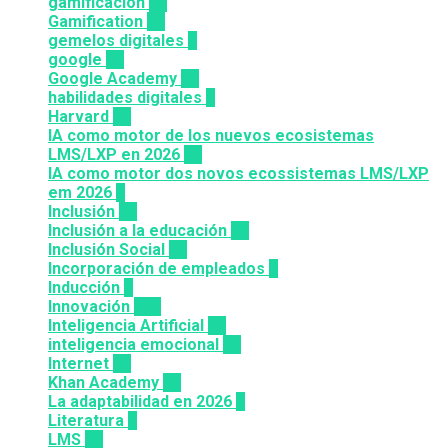
gamificacion
14
Gamification
27
gemelos digitales
1
google
12
Google Academy
11
habilidades digitales
7
Harvard
20
IA como motor de los nuevos ecosistemas
LMS/LXP en 2026
11
IA como motor dos novos ecossistemas LMS/LXP
em 2026
4
Inclusión
23
Inclusión a la educación
49
Inclusión Social
28
Incorporación de empleados
5
Inducción
1
Innovación
117
Inteligencia Artificial
22
inteligencia emocional
16
Internet
43
Khan Academy
25
La adaptabilidad en 2026
5
Literatura
2
LMS
36