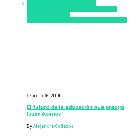
Aprendizaje
Coursera
Educación
Presencial
Educacion Virtual
Inclusión a la
educación
Inclusión
Social
Innovación
semipresencial
TIC
Zalvadora
febrero 16, 2016
El futuro de la educación que predijo
Isaac Asimov
By
Alejandra Collazos