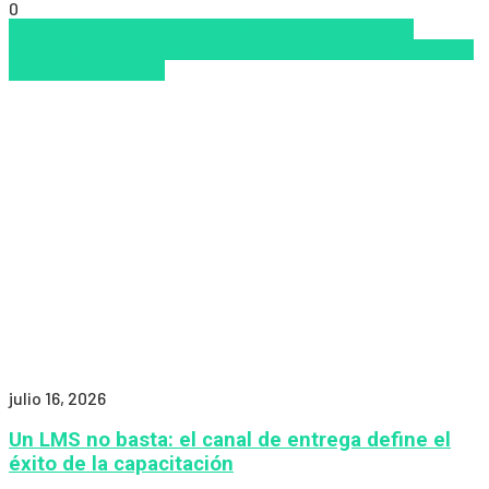
0
los mejores proveedores de LMS/LXP
Tendencias de
capacitación empresarial 2026
Top de las mejores LMS/LXP
para 2026
Zalvadora
julio 16, 2026
Un LMS no basta: el canal de entrega define el
éxito de la capacitación