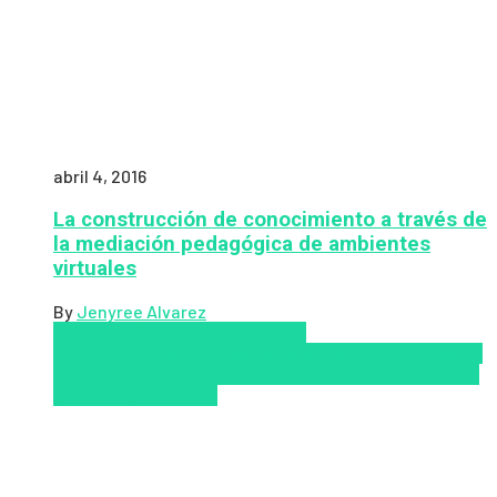
abril 4, 2016
La construcción de conocimiento a través de
la mediación pedagógica de ambientes
virtuales
By
Jenyree Alvarez
LMS
los mejores proveedores de
LMS/LXP
LXP
Tendencias de capacitación empresarial
2026
Top de las mejores LMS/LXP para 2026
Upskillling
y reskilling
Zalvadora