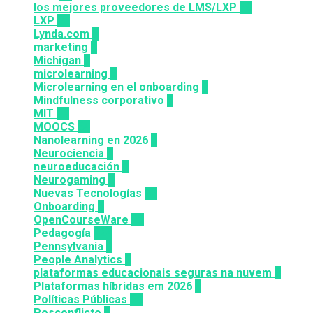
los mejores proveedores de LMS/LXP
25
LXP
27
Lynda.com
8
marketing
9
Michigan
9
microlearning
6
Microlearning en el onboarding
2
Mindfulness corporativo
1
MIT
10
MOOCS
64
Nanolearning en 2026
6
Neurociencia
1
neuroeducación
1
Neurogaming
1
Nuevas Tecnologías
92
Onboarding
2
OpenCourseWare
13
Pedagogía
124
Pennsylvania
6
People Analytics
3
plataformas educacionais seguras na nuvem
3
Plataformas híbridas em 2026
2
Políticas Públicas
30
Posconflicto
2