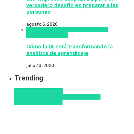
verdadero desafío es preparar a las
personas
agosto 6, 2026
analítica del aprendizaje con IA
People
Analytics
Zalvadora
Cómo la IA está transformando la
analítica de aprendizaje
julio 30, 2026
Trending
Aprendizaje
Educacion
Virtual
Innovación
Pedagogía
Tendencias
educativas
Virtualidad