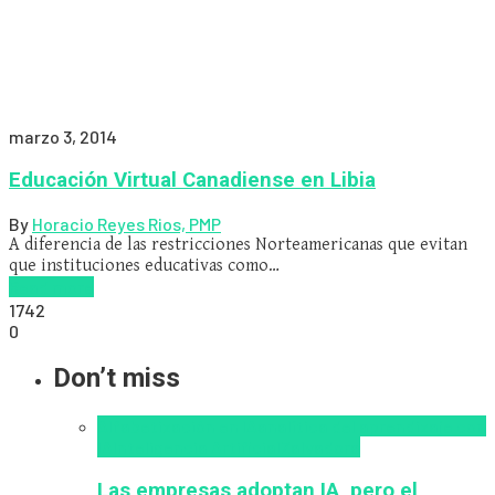
marzo 3, 2014
Educación Virtual Canadiense en Libia
By
Horacio Reyes Rios, PMP
A diferencia de las restricciones Norteamericanas que evitan
que instituciones educativas como…
Read more
1742
0
Don’t miss
Alfabetización en IA
analítica del aprendizaje con
IA
Inteligencia Artificial
Zalvadora
Las empresas adoptan IA, pero el