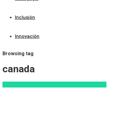
Inclusión
Innovación
Browsing tag
canada
Coursera
Educacion Virtual
edX
Escuela
Udacity