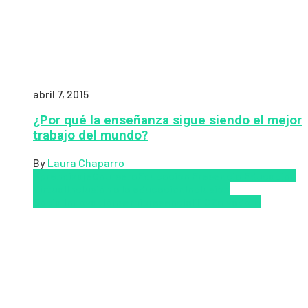
abril 7, 2015
¿Por qué la enseñanza sigue siendo el mejor
trabajo del mundo?
By
Laura Chaparro
Aprendizaje
Coursera
Educación Presencial
Educacion
Virtual
Inclusión a la educación
Inclusión
Social
Innovación
semipresencial
TIC
Zalvadora