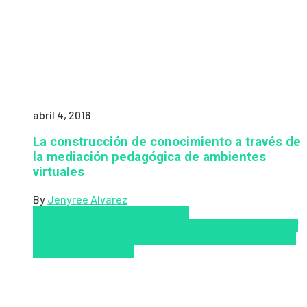
abril 4, 2016
La construcción de conocimiento a través de
la mediación pedagógica de ambientes
virtuales
By
Jenyree Alvarez
LMS
los mejores proveedores de
LMS/LXP
LXP
Tendencias de capacitación empresarial
2026
Top de las mejores LMS/LXP para 2026
Upskillling
y reskilling
Zalvadora