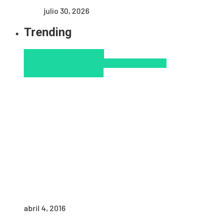
julio 30, 2026
Trending
Aprendizaje
Educacion
Virtual
Innovación
Pedagogía
Tendencias
educativas
Virtualidad
abril 4, 2016