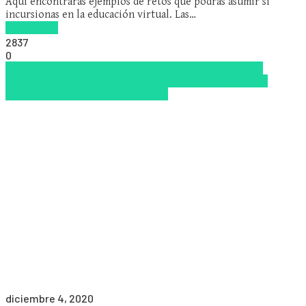
Aquí encontrarás ejemplos de retos que podrás asumir si
incursionas en la educación virtual. Las…
Read more
2837
0
Educacion Virtual
Escuelas de Negocios
Inclusión a la
educación
Innovación
Nuevas Tecnologías
Universidad
Corporativa
Virtualidad
Zalvadora
diciembre 4, 2020