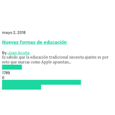
mayo 2, 2018
Nuevas formas de educación
By
Juan Acuña
Es sabido que la educación tradicional necesita ajustes es por
esto que marcas como Apple apuestan…
Read more
1789
0
Aprendizaje
Educacion Virtual
Inclusión a la
educación
Pedagogía