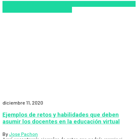
Aprendizaje
Educacion Virtual
Escuela
Inclusión
Inclusión a la
educación
Pedagogía
Zalvadora
diciembre 11, 2020
Ejemplos de retos y habilidades que deben
asumir los docentes en la educación virtual
By
Jose Pachon