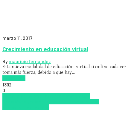
marzo 11, 2017
Crecimiento en educación virtual
By
mauricio fernandez
Esta nueva modalidad de educación virtual u online cada vez
toma más fuerza, debido a que hay…
Read more
1392
0
Escuela
Inclusión a la educación
Inclusión
Social
Pedagogía
Políticas Públicas
Psicología
educativa
Tendencias