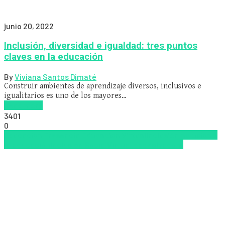
junio 20, 2022
Inclusión, diversidad e igualdad: tres puntos
claves en la educación
By
Viviana Santos Dimaté
Construir ambientes de aprendizaje diversos, inclusivos e
igualitarios es uno de los mayores…
Read more
3401
0
Educación Presencial
Educacion Virtual
Inclusión
Inclusión a
la educación
Inclusión Social
Virtualidad
Zalvadora