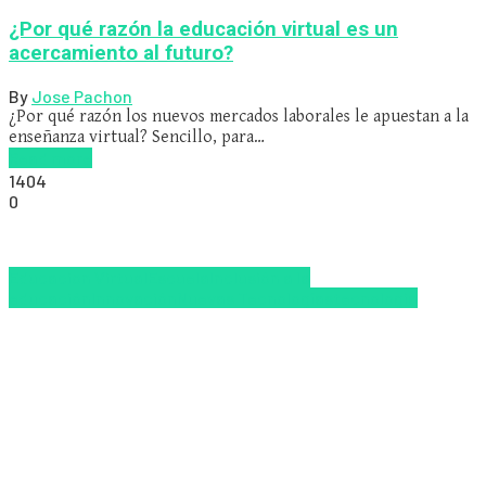
¿Por qué razón la educación virtual es un
acercamiento al futuro?
By
Jose Pachon
¿Por qué razón los nuevos mercados laborales le apuestan a la
enseñanza virtual? Sencillo, para…
Read more
1404
0
Educacion Virtual
Escuela
Inclusión a la
educación
Innovación
Nuevas Tecnologías
tecnologia