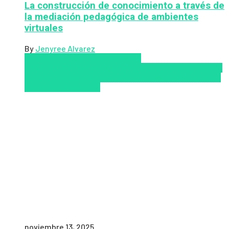
La construcción de conocimiento a través de
la mediación pedagógica de ambientes
virtuales
By
Jenyree Alvarez
LMS
los mejores proveedores de
LMS/LXP
LXP
Tendencias de capacitación empresarial
2026
Top de las mejores LMS/LXP para 2026
Upskillling
y reskilling
Zalvadora
noviembre 13, 2025