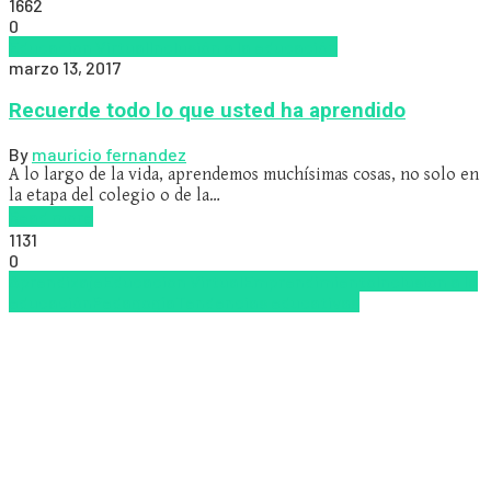
1662
0
Educacion Virtual
Inclusión a la educación
marzo 13, 2017
Recuerde todo lo que usted ha aprendido
By
mauricio fernandez
A lo largo de la vida, aprendemos muchísimas cosas, no solo en
la etapa del colegio o de la…
Read more
1131
0
Aprendizaje
Educacion Virtual
Emprendimiento
Inclusión a la
educación
Pedagogía
Tendencias educativas