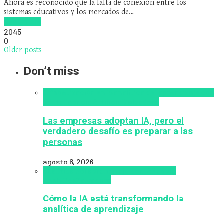
Ahora es reconocido que la falta de conexión entre los
sistemas educativos y los mercados de…
Read more
2045
0
Older posts
Don’t miss
Alfabetización en IA
analítica del aprendizaje con
IA
Inteligencia Artificial
Zalvadora
Las empresas adoptan IA, pero el
verdadero desafío es preparar a las
personas
agosto 6, 2026
analítica del aprendizaje con IA
People
Analytics
Zalvadora
Cómo la IA está transformando la
analítica de aprendizaje