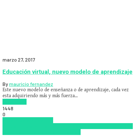
marzo 27, 2017
Educación virtual, nuevo modelo de aprendizaje
By
mauricio fernandez
Este nuevo modelo de enseñanza o de aprendizaje, cada vez
esta adquiriendo más y más fuerza…
Read more
1448
0
Aprendizaje
Educacion
Virtual
Emprendimiento
google
Google Academy
Inclusión a
la educación
tecnologia
Virtualidad