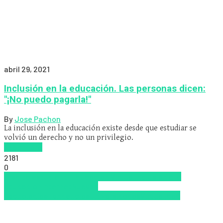
abril 29, 2021
Inclusión en la educación. Las personas dicen:
"¡No puedo pagarla!"
By
Jose Pachon
La inclusión en la educación existe desde que estudiar se
volvió un derecho y no un privilegio.
Read more
2181
0
credito estudiantil
Educacion Virtual
Inclusión a la
educación
Internet
Nuevas
Tecnologías
Tendencias
Universidades
Virtualidad