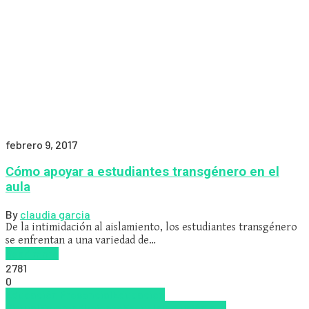
febrero 9, 2017
Cómo apoyar a estudiantes transgénero en el
aula
By
claudia garcia
De la intimidación al aislamiento, los estudiantes transgénero
se enfrentan a una variedad de…
Read more
2781
0
Educación Presencial
Educacion
Virtual
Emprendimiento
Escuela
Inclusión a la