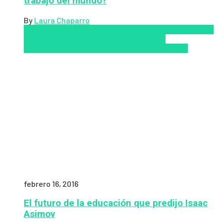
trabajo del mundo?
By
Laura Chaparro
Aprendizaje
Coursera
Educación Presencial
Educacion
Virtual
Inclusión a la educación
Inclusión
Social
Innovación
semipresencial
TIC
Zalvadora
febrero 16, 2016
El futuro de la educación que predijo Isaac
Asimov