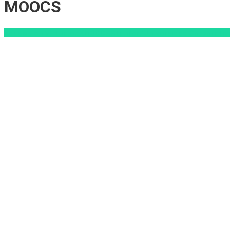
MOOCS
Educacion Virtual
edX
MOOCS
Stanford
Universidad Corporativ