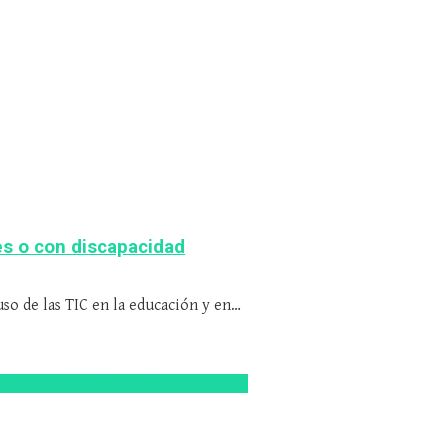
es o con discapacidad
so de las TIC en la educación y en…
as Tecnologías
Stanford
tecnologia