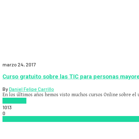
marzo 24, 2017
Curso gratuito sobre las TIC para personas mayor
By
Daniel Felipe Carrillo
En los últimos años hemos visto muchos cursos Online sobre el u
Read more
1013
0
Aprendizaje
Educacion Virtual
Harvard
Innovación
MOOCS
Nuev