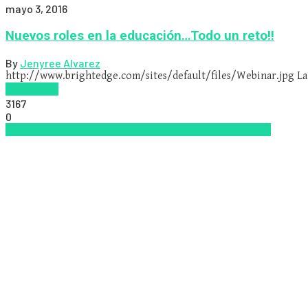
mayo 3, 2016
Nuevos roles en la educación…Todo un reto!!
By
Jenyree Alvarez
http://www.brightedge.com/sites/default/files/Webinar.jpg La
Read more
3167
0
Aprendizaje
Educacion Virtual
Inclusión a la educación