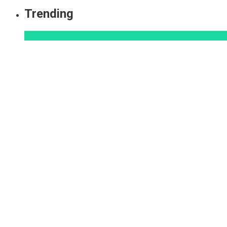
Trending
Aprendizaje
Educacion Virtual
Innovación
Pedagogía
Ten