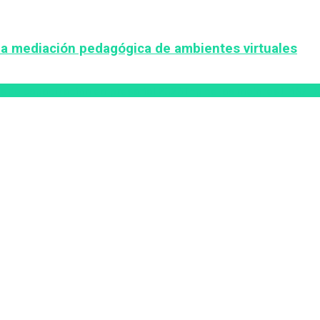
la mediación pedagógica de ambientes virtuales
s de capacitación empresarial 2026
Top de las mejores LMS/LX