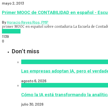
mayo 2, 2013
Primer MOOC de CONTABILIDAD en español - Escue
By
Horacio Reyes Rios, PMP
primer MOOC en español sobre contaduria La Escuela de Contadu
Read more
1139
0
Don’t miss
Alfabetización en IA
analítica del aprendizaje con 
Las empresas adoptan IA, pero el verdade
agosto 6, 2026
analítica del aprendizaje con IA
People Analytics
Za
Cómo la IA está transformando la analíti
julio 30, 2026