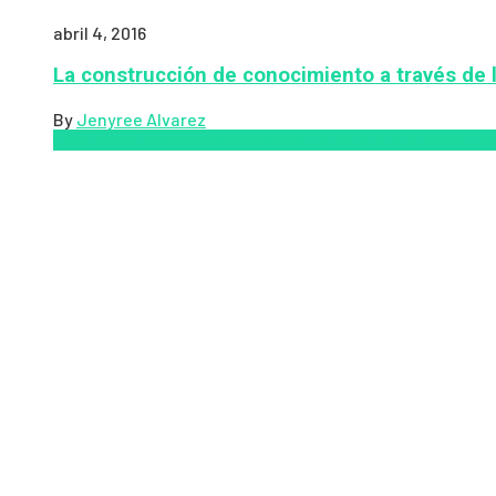
abril 4, 2016
La construcción de conocimiento a través de 
By
Jenyree Alvarez
LMS
los mejores proveedores de LMS/LXP
LXP
Tendencia