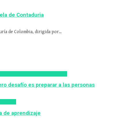
la de Contaduria
ría de Colombia, dirigida por…
IA
Inteligencia Artificial
Zalvadora
ro desafío es preparar a las personas
lvadora
ca de aprendizaje