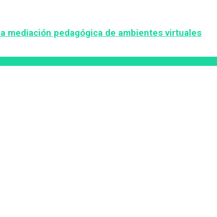
la mediación pedagógica de ambientes virtuales
s de capacitación empresarial 2026
Top de las mejores LMS/LX