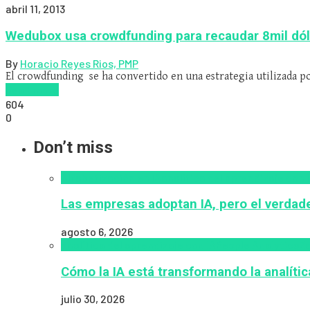
abril 11, 2013
Wedubox usa crowdfunding para recaudar 8mil dó
By
Horacio Reyes Rios, PMP
El crowdfunding se ha convertido en una estrategia utilizada 
Read more
604
0
Don’t miss
Alfabetización en IA
analítica del aprendizaje con 
Las empresas adoptan IA, pero el verdade
agosto 6, 2026
analítica del aprendizaje con IA
People Analytics
Za
Cómo la IA está transformando la analíti
julio 30, 2026