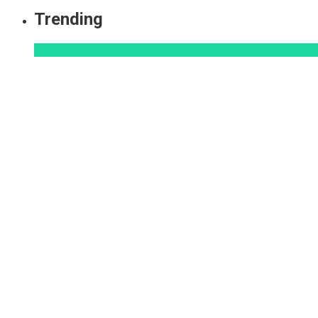
Trending
Aprendizaje
Educacion Virtual
Innovación
Pedagogía
Ten