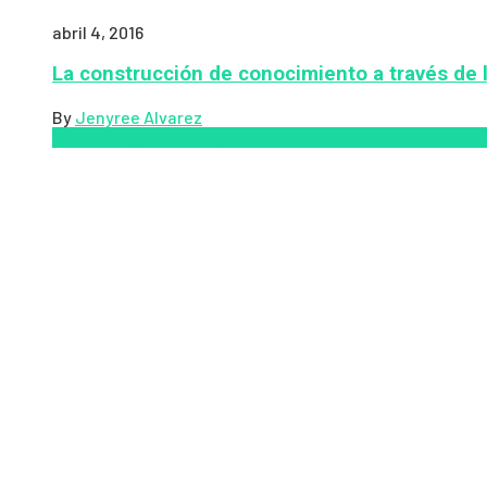
abril 4, 2016
La construcción de conocimiento a través de 
By
Jenyree Alvarez
LMS
los mejores proveedores de LMS/LXP
LXP
Tendencia