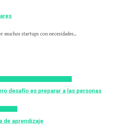
lares
por muchos startups con necesidades…
IA
Inteligencia Artificial
Zalvadora
ro desafío es preparar a las personas
lvadora
ca de aprendizaje