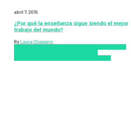
abril 7, 2015
¿Por qué la enseñanza sigue siendo el mejor
trabajo del mundo?
By
Laura Chaparro
Aprendizaje
Coursera
Educación Presencial
Educacion
Virtual
Inclusión a la educación
Inclusión
Social
Innovación
semipresencial
TIC
Zalvadora