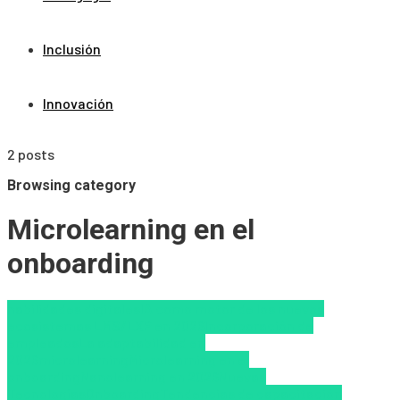
Inclusión
Innovación
2 posts
Browsing category
Microlearning en el
onboarding
habilidades digitales
IA como motor de los nuevos
ecosistemas LMS/LXP en 2026
Incorporación de
empleados
La adaptabilidad en
2026
microlearning
Microlearning en el
onboarding
Nanolearning en 2026
Nuevas
Tecnologías
Onboarding
Tendencias de capacitación