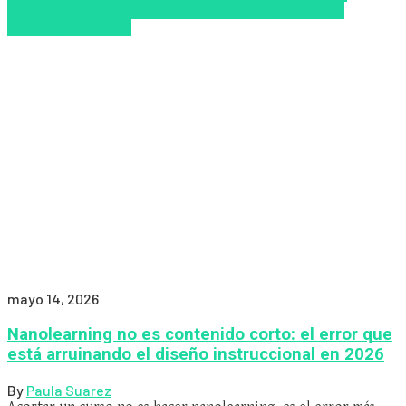
empresarial 2026
transformación digital
Upskillling y
reskilling
Zalvadora
mayo 14, 2026
Nanolearning no es contenido corto: el error que
está arruinando el diseño instruccional en 2026
By
Paula Suarez