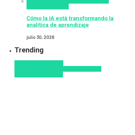
analítica del aprendizaje con IA
People
Analytics
Zalvadora
Cómo la IA está transformando la
analítica de aprendizaje
julio 30, 2026
Trending
Aprendizaje
Educacion
Virtual
Innovación
Pedagogía
Tendencias
educativas
Virtualidad