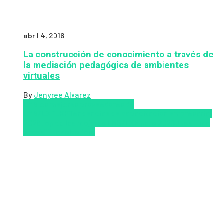
abril 4, 2016
La construcción de conocimiento a través de
la mediación pedagógica de ambientes
virtuales
By
Jenyree Alvarez
LMS
los mejores proveedores de
LMS/LXP
LXP
Tendencias de capacitación empresarial
2026
Top de las mejores LMS/LXP para 2026
Upskillling
y reskilling
Zalvadora