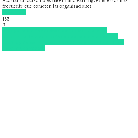
Acortar un curso no es hacer nanolearning, es el error más
frecuente que cometen las organizaciones…
Read more
163
0
Incorporación de empleados
Microlearning en el
onboarding
Tendencias de capacitación empresarial
2026
Top de las mejores LMS/LXP para 2026
Upskillling y
reskilling
Zalvadora