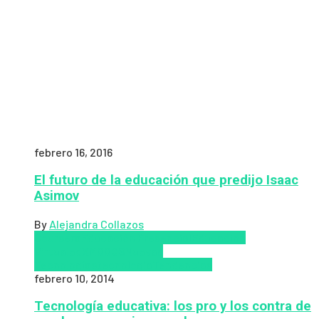
febrero 16, 2016
El futuro de la educación que predijo Isaac
Asimov
By
Alejandra Collazos
Coursera
Educación Presencial
Educacion
Virtual
edX
MOOCS
Nuevas
Tecnologías
tecnologia
Tendencias
febrero 10, 2014
Tecnología educativa: los pro y los contra de