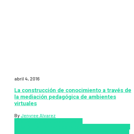
abril 4, 2016
La construcción de conocimiento a través de
la mediación pedagógica de ambientes
virtuales
By
Jenyree Alvarez
LMS
los mejores proveedores de
LMS/LXP
LXP
Tendencias de capacitación empresarial
2026
Top de las mejores LMS/LXP para 2026
Upskillling