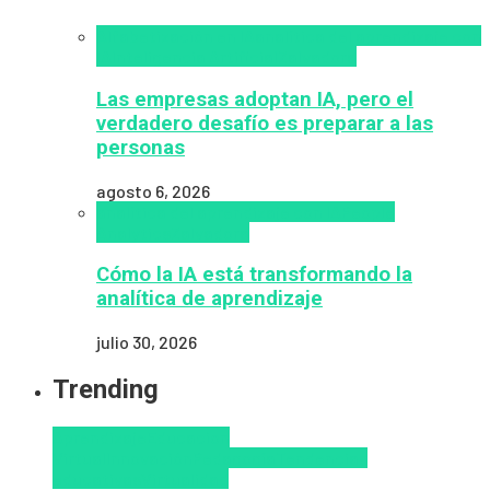
Alfabetización en IA
analítica del aprendizaje con
IA
Inteligencia Artificial
Zalvadora
Las empresas adoptan IA, pero el
verdadero desafío es preparar a las
personas
agosto 6, 2026
analítica del aprendizaje con IA
People
Analytics
Zalvadora
Cómo la IA está transformando la
analítica de aprendizaje
julio 30, 2026
Trending
Aprendizaje
Educacion
Virtual
Innovación
Pedagogía
Tendencias
educativas
Virtualidad