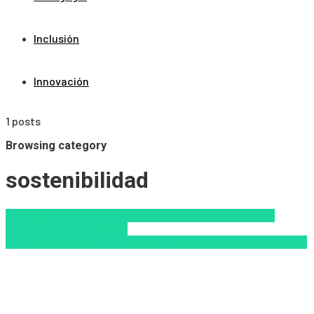
Inclusión
Innovación
1 posts
Browsing category
sostenibilidad
Ecología
Educacion Virtual
ESG
Innovación
Inteligencia
Artificial
LMS
LXP
Nuevas
Tecnologías
sostenibilidad
Tendencias educativas
Zalvadora