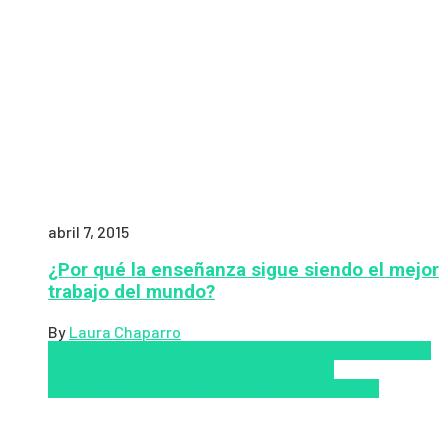
abril 7, 2015
¿Por qué la enseñanza sigue siendo el mejor
trabajo del mundo?
By
Laura Chaparro
Aprendizaje
Coursera
Educación Presencial
Educacion
Virtual
Inclusión a la educación
Inclusión
Social
Innovación
semipresencial
TIC
Zalvadora