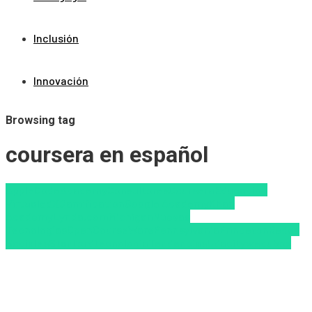
Inclusión
Innovación
Browsing tag
coursera en español
Apple
CodeAcademy
Consultores
Coursera
Educacion
Virtual
edX
Gamification
Google Academy
Khan
Academy
Lynda.com
Michigan
Nuevas
Tecnologías
OpenCourseWare
Pennsylvania
Princeton
Redes
Sociales
Stanford
tecnologia
Tendencias
Udacity
wedubox