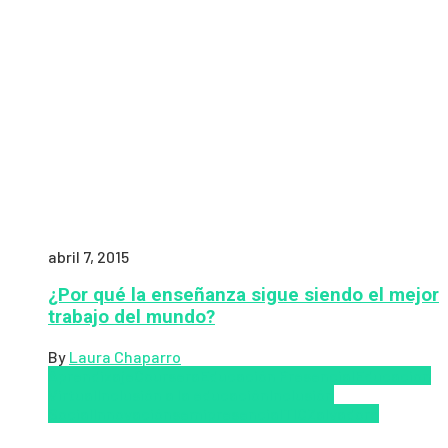
abril 7, 2015
¿Por qué la enseñanza sigue siendo el mejor
trabajo del mundo?
By
Laura Chaparro
Aprendizaje
Coursera
Educación Presencial
Educacion
Virtual
Inclusión a la educación
Inclusión
Social
Innovación
semipresencial
TIC
Zalvadora