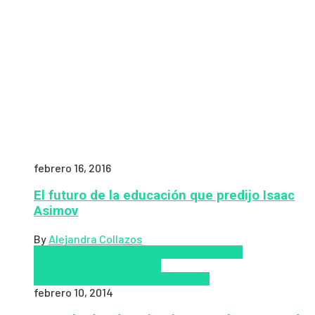
febrero 16, 2016
El futuro de la educación que predijo Isaac
Asimov
By
Alejandra Collazos
Coursera
Educación Presencial
Educacion
Virtual
edX
MOOCS
Nuevas
Tecnologías
tecnologia
Tendencias
febrero 10, 2014