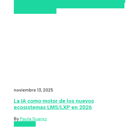
LMS/LXP
LXP
Tendencias de capacitación empresarial
2026
Top de las mejores LMS/LXP para 2026
Upskillling
y reskilling
Zalvadora
noviembre 13, 2025
La IA como motor de los nuevos
ecosistemas LMS/LXP en 2026
By
Paula Suarez
Pedagogía