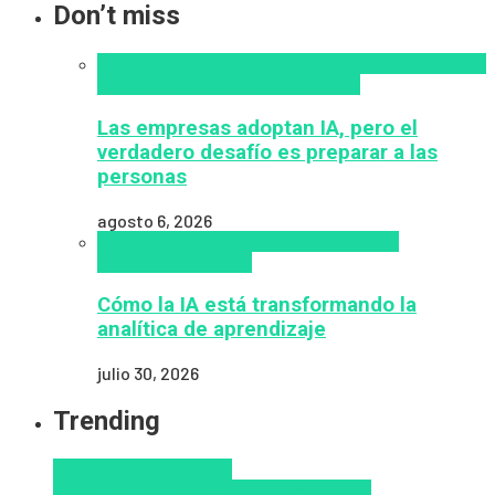
Don’t miss
Alfabetización en IA
analítica del aprendizaje con
IA
Inteligencia Artificial
Zalvadora
Las empresas adoptan IA, pero el
verdadero desafío es preparar a las
personas
agosto 6, 2026
analítica del aprendizaje con IA
People
Analytics
Zalvadora
Cómo la IA está transformando la
analítica de aprendizaje
julio 30, 2026
Trending
Aprendizaje
Educacion
Virtual
Innovación
Pedagogía
Tendencias