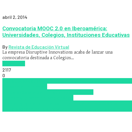
abril 2, 2014
Convocatoria MOOC 2.0 en Iberoamérica:
Universidades, Colegios, Instituciones Educativas
By
Revista de Educación Virtual
La empresa Disruptive Innovations acaba de lanzar una
convocatoria destinada a Colegios…
Read more
2117
0
Apple
CodeAcademy
competencia
Consultores
Coursera
Darde
Presencial
Educacion
Virtual
edX
excel
Gamification
google
Google
Academy
Harvard
Innovación
Khan
Academy
Lynda.com
marketing
Michigan
MIT
MOOCS
OpenCour
Sociales
Stanford
Teletrabajo
Udacity
Uncategorized
Virtualid