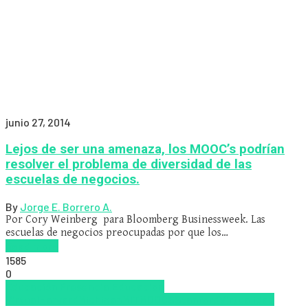
junio 27, 2014
Lejos de ser una amenaza, los MOOC’s podrían
resolver el problema de diversidad de las
escuelas de negocios.
By
Jorge E. Borrero A.
Por Cory Weinberg para Bloomberg Businessweek. Las
escuelas de negocios preocupadas por que los…
Read more
1585
0
Educación Presencial
Educacion
Virtual
Harvard
Michigan
MIT
MOOCS
Stanford
Virtualidad