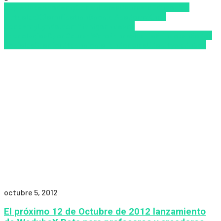
Apple
CodeAcademy
Consultores
Coursera
Educacion
Virtual
edX
Gamification
Google Academy
Khan
Academy
Lynda.com
Michigan
Nuevas
Tecnologías
OpenCourseWare
Pennsylvania
Princeton
Redes
Sociales
Stanford
tecnologia
Tendencias
Udacity
wedubox
octubre 5, 2012
El próximo 12 de Octubre de 2012 lanzamiento