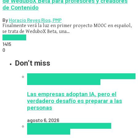
de WeduboX Beta para profesores y creadores
de Contenido
By
Horacio Reyes Rios, PMP
Finalmente verá la luz en primer proyecto MOOC en español,
se trata de WeduboX Beta, una…
Read more
1415
0
Don’t miss
Alfabetización en IA
analítica del aprendizaje con
IA
Inteligencia Artificial
Zalvadora
Las empresas adoptan IA, pero el
verdadero desafío es preparar a las
personas
agosto 6, 2026
analítica del aprendizaje con IA
People
Analytics
Zalvadora