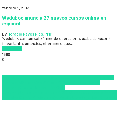
febrero 5, 2013
Wedubox anuncia 27 nuevos cursos online en
español
By
Horacio Reyes Rios, PMP
Wedubox con tan solo 1 mes de operaciones acaba de hacer 2
importantes anuncios, el primero que…
Read more
1580
0
Apple
CodeAcademy
Consultores
Coursera
Darden
Educación
Presencial
Educacion Virtual
edX
Gamification
Google
Academy
Harvard
Innovación
Khan
Academy
Lynda.com
Michigan
MOOCS
OpenCourseWare
Pennsy
Sociales
Stanford
Teletrabajo
Udacity
Uncategorized
Virtualid