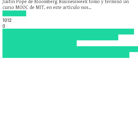
Justin Pope de Bloomberg Businessweek tomo y terminó un
curso MOOC de MIT, en este artículo nos…
Read more
1012
0
Apple
CodeAcademy
Consultores
Coursera
Darden
Educación
Presencial
Educacion Virtual
edX
Gamification
Google
Academy
Harvard
Innovación
Khan
Academy
Lynda.com
Michigan
MOOCS
OpenCourseWare
Pennsy
Sociales
Stanford
Teletrabajo
Udacity
Virtualidad
wedubox