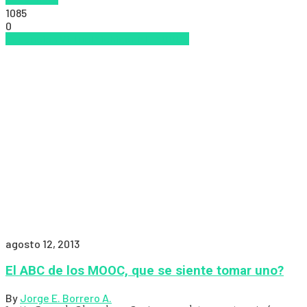
1085
0
Educacion Virtual
Michigan
MIT
MOOCS
agosto 12, 2013
El ABC de los MOOC, que se siente tomar uno?
By
Jorge E. Borrero A.