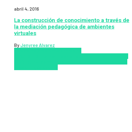
abril 4, 2016
La construcción de conocimiento a través de
la mediación pedagógica de ambientes
virtuales
By
Jenyree Alvarez
LMS
los mejores proveedores de
LMS/LXP
LXP
Tendencias de capacitación empresarial
2026
Top de las mejores LMS/LXP para 2026
Upskillling
y reskilling
Zalvadora