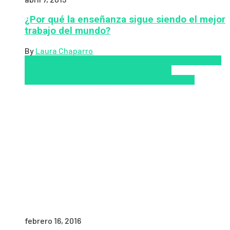
¿Por qué la enseñanza sigue siendo el mejor
trabajo del mundo?
By
Laura Chaparro
Aprendizaje
Coursera
Educación Presencial
Educacion
Virtual
Inclusión a la educación
Inclusión
Social
Innovación
semipresencial
TIC
Zalvadora
febrero 16, 2016