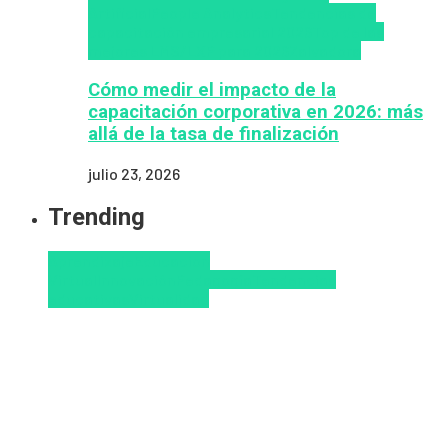
Artificial
People Analytics
Tendencias de
capacitación empresarial 2026
Top de las
mejores LMS/LXP para 2026
Zalvadora
Cómo medir el impacto de la
capacitación corporativa en 2026: más
allá de la tasa de finalización
julio 23, 2026
Trending
Aprendizaje
Educacion
Virtual
Innovación
Pedagogía
Tendencias
educativas
Virtualidad