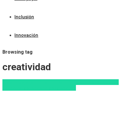
Inclusión
Innovación
Browsing tag
creatividad
Aprendizaje
gamificacion
Gamification
LMS
LXP
Nuevas
Tecnologías
Tendencias
Zalvadora