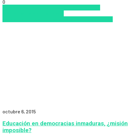
0
Aprendizaje
Educación Presencial
Educacion
Virtual
Escuela
Inclusión a la
educación
Innovación
Pedagogía
Políticas Públicas
octubre 6, 2015
Educación en democracias inmaduras, ¿misión
imposible?