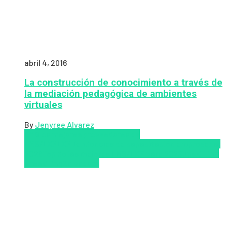
abril 4, 2016
La construcción de conocimiento a través de
la mediación pedagógica de ambientes
virtuales
By
Jenyree Alvarez
LMS
los mejores proveedores de
LMS/LXP
LXP
Tendencias de capacitación empresarial
2026
Top de las mejores LMS/LXP para 2026
Upskillling
y reskilling
Zalvadora