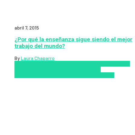
abril 7, 2015
¿Por qué la enseñanza sigue siendo el mejor
trabajo del mundo?
By
Laura Chaparro
Aprendizaje
Coursera
Educación Presencial
Educacion
Virtual
Inclusión a la educación
Inclusión
Social
Innovación
semipresencial
TIC
Zalvadora