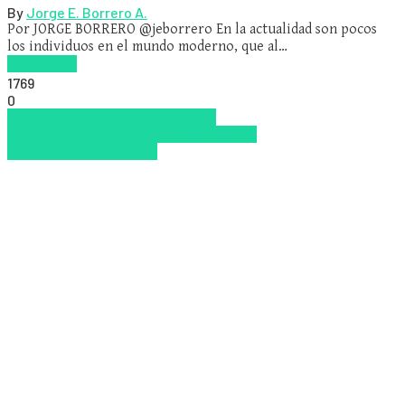
By
Jorge E. Borrero A.
Por JORGE BORRERO @jeborrero En la actualidad son pocos
los individuos en el mundo moderno, que al…
Read more
1769
0
Educación Presencial
Educacion
Virtual
gamificacion
Innovación
Nuevas
Tecnologías
tecnologia