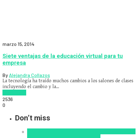
marzo 15, 2014
Siete ventajas de la educación virtual para tu
empresa
By
Alejandra Collazos
La tecnología ha traído muchos cambios a los salones de clases
incluyendo el cambio y la…
Read more
2536
0
Don’t miss
Alfabetización en IA
analítica del aprendizaje con
IA
Inteligencia Artificial
Zalvadora