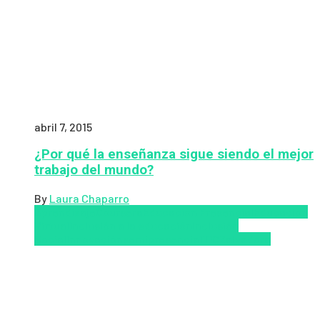
abril 7, 2015
¿Por qué la enseñanza sigue siendo el mejor
trabajo del mundo?
By
Laura Chaparro
Aprendizaje
Coursera
Educación Presencial
Educacion
Virtual
Inclusión a la educación
Inclusión
Social
Innovación
semipresencial
TIC
Zalvadora