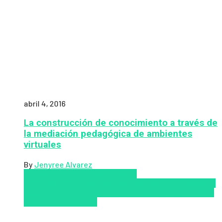
abril 4, 2016
La construcción de conocimiento a través de
la mediación pedagógica de ambientes
virtuales
By
Jenyree Alvarez
LMS
los mejores proveedores de
LMS/LXP
LXP
Tendencias de capacitación empresarial
2026
Top de las mejores LMS/LXP para 2026
Upskillling
y reskilling
Zalvadora