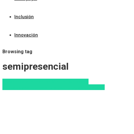
Inclusión
Innovación
Browsing tag
semipresencial
Aprendizaje
Educacion Virtual
Psicología
educativa
semipresencial
tecnologia
Virtualidad