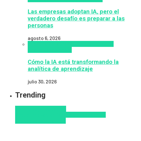
Las empresas adoptan IA, pero el
verdadero desafío es preparar a las
personas
agosto 6, 2026
analítica del aprendizaje con IA
People
Analytics
Zalvadora
Cómo la IA está transformando la
analítica de aprendizaje
julio 30, 2026
Trending
Aprendizaje
Educacion
Virtual
Innovación
Pedagogía
Tendencias
educativas
Virtualidad