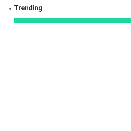
Trending
Aprendizaje
Educacion Virtual
Innovación
Pedagogía
Ten