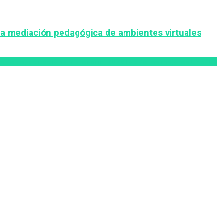
la mediación pedagógica de ambientes virtuales
s de capacitación empresarial 2026
Top de las mejores LMS/LX