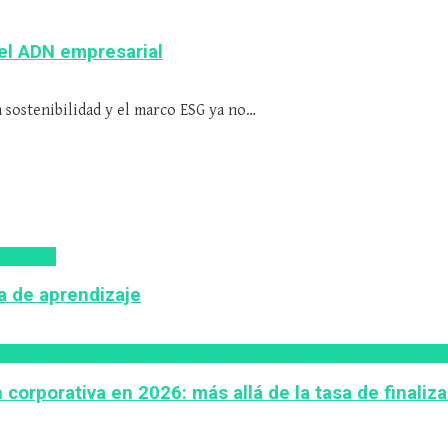
el ADN empresarial
 sostenibilidad y el marco ESG ya no…
lvadora
ca de aprendizaje
Analytics
Tendencias de capacitación empresarial 2026
Top de
corporativa en 2026: más allá de la tasa de finaliz