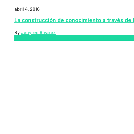
abril 4, 2016
La construcción de conocimiento a través de 
By
Jenyree Alvarez
LMS
los mejores proveedores de LMS/LXP
LXP
Tendencia