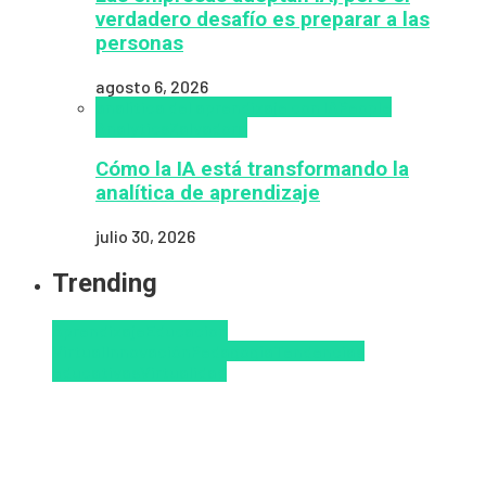
verdadero desafío es preparar a las
personas
agosto 6, 2026
analítica del aprendizaje con IA
People
Analytics
Zalvadora
Cómo la IA está transformando la
analítica de aprendizaje
julio 30, 2026
Trending
Aprendizaje
Educacion
Virtual
Innovación
Pedagogía
Tendencias
educativas
Virtualidad