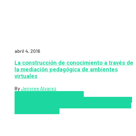
abril 4, 2016
La construcción de conocimiento a través de
la mediación pedagógica de ambientes
virtuales
By
Jenyree Alvarez
LMS
los mejores proveedores de
LMS/LXP
LXP
Tendencias de capacitación empresarial
2026
Top de las mejores LMS/LXP para 2026
Upskillling
y reskilling
Zalvadora