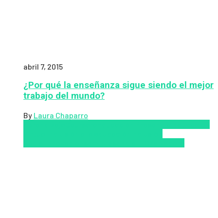
abril 7, 2015
¿Por qué la enseñanza sigue siendo el mejor
trabajo del mundo?
By
Laura Chaparro
Aprendizaje
Coursera
Educación Presencial
Educacion
Virtual
Inclusión a la educación
Inclusión
Social
Innovación
semipresencial
TIC
Zalvadora