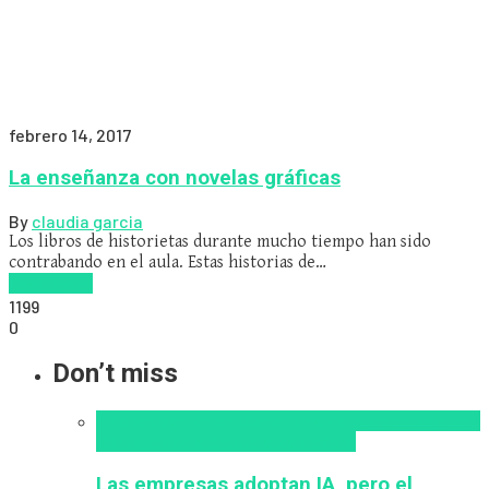
febrero 14, 2017
La enseñanza con novelas gráficas
By
claudia garcia
Los libros de historietas durante mucho tiempo han sido
contrabando en el aula. Estas historias de…
Read more
1199
0
Don’t miss
Alfabetización en IA
analítica del aprendizaje con
IA
Inteligencia Artificial
Zalvadora
Las empresas adoptan IA, pero el