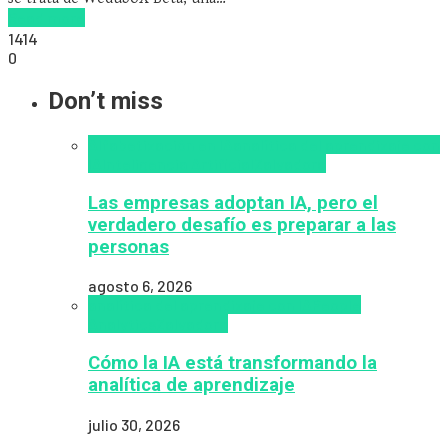
Read more
1414
0
Don’t miss
Alfabetización en IA
analítica del aprendizaje con
IA
Inteligencia Artificial
Zalvadora
Las empresas adoptan IA, pero el
verdadero desafío es preparar a las
personas
agosto 6, 2026
analítica del aprendizaje con IA
People
Analytics
Zalvadora
Cómo la IA está transformando la
analítica de aprendizaje
julio 30, 2026