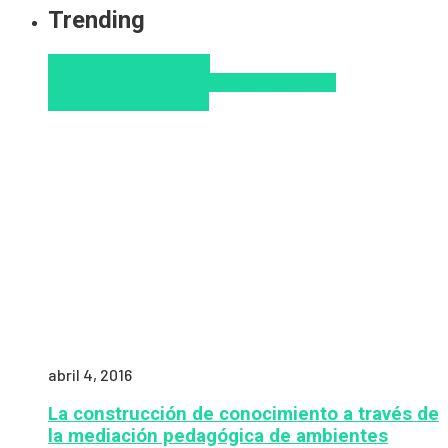
Trending
Aprendizaje
Educacion
Virtual
Innovación
Pedagogía
Tendencias
educativas
Virtualidad
abril 4, 2016
La construcción de conocimiento a través de
la mediación pedagógica de ambientes