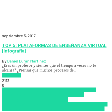
septiembre 5, 2017
TOP 5: PLATAFORMAS DE ENSEÑANZA VIRTUAL
[Infografía]
By
Daniel Durán Martínez
¿Eres un profesor y sientes que el tiempo a veces no te
alcanza? ¿Piensas que muchos procesos de…
Read more
2113
0
Apple
CodeAcademy
Consultores
Coursera
Educacion
Virtual
edX
Gamification
Google Academy
Khan
Academy
Lynda.com
Michigan
Nuevas
Tecnologías
OpenCourseWare
Pennsylvania
Princeton
Redes
Sociales
Stanford
tecnologia
Tendencias
Udacity
wedubox