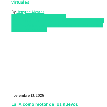
virtuales
By
Jenyree Alvarez
LMS
los mejores proveedores de
LMS/LXP
LXP
Tendencias de capacitación empresarial
2026
Top de las mejores LMS/LXP para 2026
Upskillling
y reskilling
Zalvadora
noviembre 13, 2025
La IA como motor de los nuevos