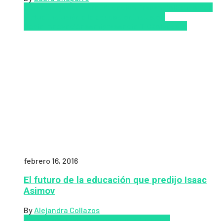
Aprendizaje
Coursera
Educación Presencial
Educacion
Virtual
Inclusión a la educación
Inclusión
Social
Innovación
semipresencial
TIC
Zalvadora
febrero 16, 2016
El futuro de la educación que predijo Isaac
Asimov
By
Alejandra Collazos
Coursera
Educación Presencial
Educacion