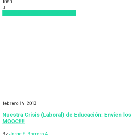
1090
0
Coursera
Educacion Virtual
MOOCS
febrero 14, 2013
Nuestra Crisis (Laboral) de Educación: Envíen los
MOOC!!!!
By
Jorge E. Borrero A.