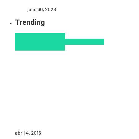
julio 30, 2026
Trending
Aprendizaje
Educacion
Virtual
Innovación
Pedagogía
Tendencias
educativas
Virtualidad
abril 4, 2016