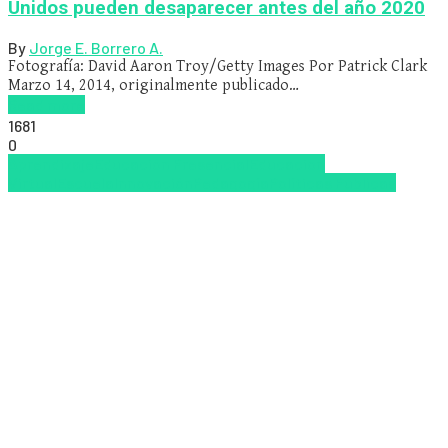
Unidos pueden desaparecer antes del año 2020
By
Jorge E. Borrero A.
Fotografía: David Aaron Troy/Getty Images Por Patrick Clark
Marzo 14, 2014, originalmente publicado…
Read more
1681
0
Aprendizaje
Educación Presencial
Educacion
Virtual
Escuela
Innovación
Pedagogía
Políticas Públicas