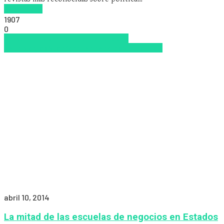
Read more
1907
0
Harvard
Innovación
Internet
Nuevas
Tecnologías
Stanford
Tendencias
Virtualidad
abril 10, 2014
La mitad de las escuelas de negocios en Estados