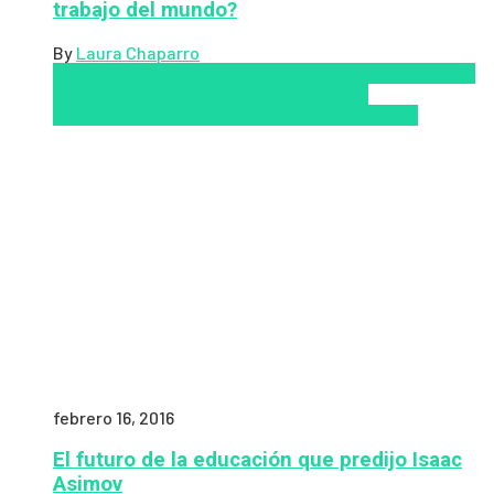
trabajo del mundo?
By
Laura Chaparro
Aprendizaje
Coursera
Educación Presencial
Educacion
Virtual
Inclusión a la educación
Inclusión
Social
Innovación
semipresencial
TIC
Zalvadora
febrero 16, 2016
El futuro de la educación que predijo Isaac
Asimov