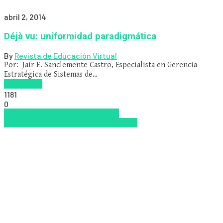
abril 2, 2014
Déjà vu: uniformidad paradigmática
By
Revista de Educación Virtual
Por: Jair E. Sanclemente Castro, Especialista en Gerencia
Estratégica de Sistemas de…
Read more
1181
0
Educación Presencial
Educacion
Virtual
Escuela
MOOCS
semipresencial