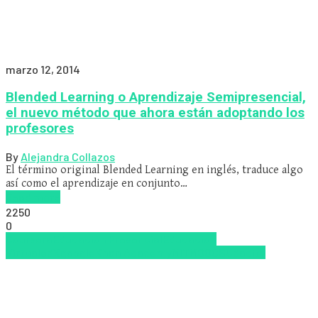
marzo 12, 2014
Blended Learning o Aprendizaje Semipresencial,
el nuevo método que ahora están adoptando los
profesores
By
Alejandra Collazos
El término original Blended Learning en inglés, traduce algo
así como el aprendizaje en conjunto…
Read more
2250
0
Coursera
Educación Presencial
Educacion
Virtual
edX
google
Khan Academy
MIT
MOOCS
Udacity