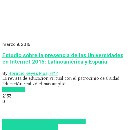
marzo 9, 2015
Estudio sobre la presencia de las Universidades
en Internet 2015: Latinoamérica y España
By
Horacio Reyes Rios, PMP
La revista de educación virtual con el patrocinio de Ciudad
Educación realizó el más amplio…
Read more
2153
0
Coursera
Educacion Virtual
Inclusión a la
educación
Innovación
Khan