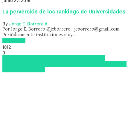
junio 27, 2016
La perversión de los rankings de Universidades.
By
Jorge E. Borrero A.
Por Jorge E. Borrero @jeborrero
jeborrero@gmail.com
Periódicamente instituciones muy…
Read more
1812
0
Educacion Virtual
Emprendimiento
Inclusión a la
educación
marketing
Nuevas Tecnologías
Pedagogía
Redes
Sociales
Virtualidad