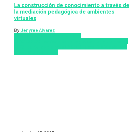
La construcción de conocimiento a través de
la mediación pedagógica de ambientes
virtuales
By
Jenyree Alvarez
LMS
los mejores proveedores de
LMS/LXP
LXP
Tendencias de capacitación empresarial
2026
Top de las mejores LMS/LXP para 2026
Upskillling
y reskilling
Zalvadora