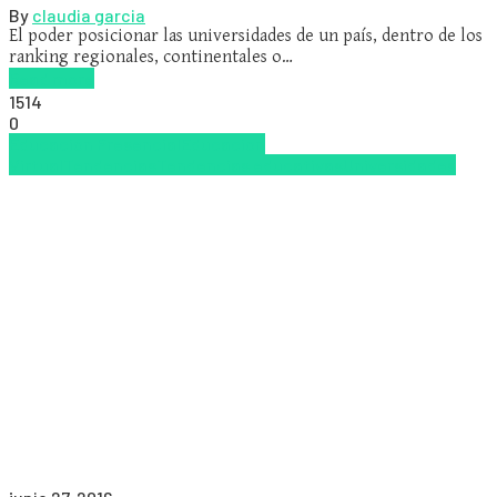
By
claudia garcia
El poder posicionar las universidades de un país, dentro de los
ranking regionales, continentales o…
Read more
1514
0
Educación Presencial
Educacion
Virtual
Tendencias
Tendencias educativas
Universidades