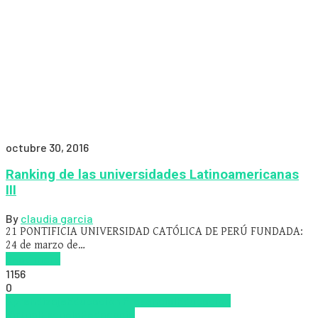
octubre 30, 2016
Ranking de las universidades Latinoamericanas
III
By
claudia garcia
21 PONTIFICIA UNIVERSIDAD CATÓLICA DE PERÚ FUNDADA:
24 de marzo de…
Read more
1156
0
Aprendizaje
Educación Presencial
Educacion
Virtual
Escuela
Pedagogía