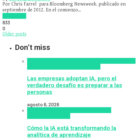
Por Chris Farrel para Bloomberg Newsweek. publicado en
septiembre de 2012. En el comienzo…
Read more
833
0
Older posts
Don’t miss
Alfabetización en IA
analítica del aprendizaje con
IA
Inteligencia Artificial
Zalvadora
Las empresas adoptan IA, pero el
verdadero desafío es preparar a las
personas
agosto 6, 2026
analítica del aprendizaje con IA
People
Analytics
Zalvadora
Cómo la IA está transformando la
analítica de aprendizaje