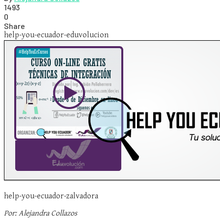
1493
0
Share
help-you-ecuador-eduvolucion
help-you-ecuador-zalvadora
Por: Alejandra Collazos