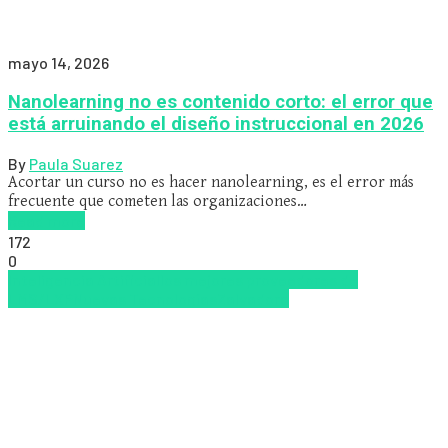
mayo 14, 2026
Nanolearning no es contenido corto: el error que
está arruinando el diseño instruccional en 2026
By
Paula Suarez
Acortar un curso no es hacer nanolearning, es el error más
frecuente que cometen las organizaciones…
Read more
172
0
Inteligencia Artificial
los mejores proveedores de
LMS/LXP
Nuevas Tecnologías
Zalvadora