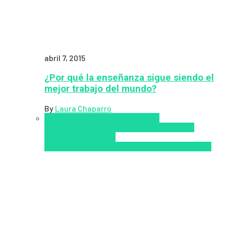
abril 7, 2015
¿Por qué la enseñanza sigue siendo el
mejor trabajo del mundo?
By
Laura Chaparro
Aprendizaje
Coursera
Educación
Presencial
Educacion Virtual
Inclusión a la
educación
Inclusión
Social
Innovación
semipresencial
TIC
Zalvadora