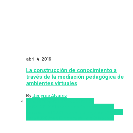
abril 4, 2016
La construcción de conocimiento a
través de la mediación pedagógica de
ambientes virtuales
By
Jenyree Alvarez
LMS
los mejores proveedores de
LMS/LXP
LXP
Tendencias de capacitación
empresarial 2026
Top de las mejores LMS/LXP
para 2026
Upskillling y reskilling
Zalvadora