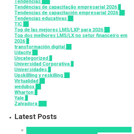
Tendencias
100
Tendências de capacitação empresarial 2026
7
Tendencias de capacitación empresarial 2026
26
Tendencias educativas
72
TIC
14
Top de las mejores LMS/LXP para 2026
36
Top dos melhores LMS/LX no setor financeiro em
2026
9
transformación digital
12
Udacity
26
Uncategorized
6
Universidad Corporativa
8
Universidades
8
Upskillling y reskilling
20
Virtualidad
66
wedubox
33
Wharton
2
Yale
6
Zalvadora
136
Latest Posts
Alfabetización en IA
analítica del aprendizaje con