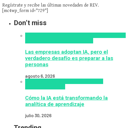
Regístrate y recibe las últimas novedades de REV.
[mc4wp_form id="729"]
Don’t miss
Alfabetización en IA
analítica del aprendizaje con
IA
Inteligencia Artificial
Zalvadora
Las empresas adoptan IA, pero el
verdadero desafío es preparar a las
personas
agosto 6, 2026
analítica del aprendizaje con IA
People
Analytics
Zalvadora
Cómo la IA está transformando la
analítica de aprendizaje
julio 30, 2026
Trending