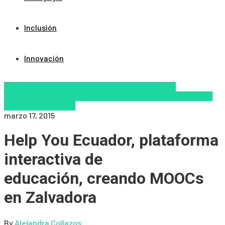
Inclusión
Innovación
Educacion Virtual
Emprendimiento
Inclusión a la
educación
marketing
Nuevas Tecnologías
Pedagogía
Redes
Sociales
Virtualidad
marzo 17, 2015
Help You Ecuador, plataforma
interactiva de
educación, creando MOOCs
en Zalvadora
By
Alejandra Collazos