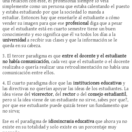
una relación con este, el profesional siempre lo veía
simplemente como un persona que estaba calentando el puesto
y estaba estudiando por que la sociedad lo manda a
estudiar. Entonces hay que enseñarle al estudiante a cómo
vender su imagen para que ese
profesional
diga que a pesar
que el estudiante está en cuarto semestre tiene un buen
conocimiento y eso significa que él va todos los días a la
universidad
a recibir sus clases y que la información se le
queda en su cabeza.
3. El tercer paradigma es que
entre el docente y el estudiante
no había comunicación
, cada vez que el estudiante o el docente
realizaba o quería realizar una retroalimentación no había una
comunicación entre ellos.
4. El cuarto paradigma dice que las
instituciones educativas
y
las directivas no querían apoyar las ideas de los estudiantes. La
idea viene del
vicerector
, del
rector
o del
consejo estudiantil
,
pero si la idea viene de un estudiante no sirve, sabes por que?,
por que ese estudiante puede quizás tener un fundamento que
no sirva;
Ese es el paradigma de
idiosincrasia educativa
que ahora ya no
existe en su totalidad y solo existe es un porcentaje muy