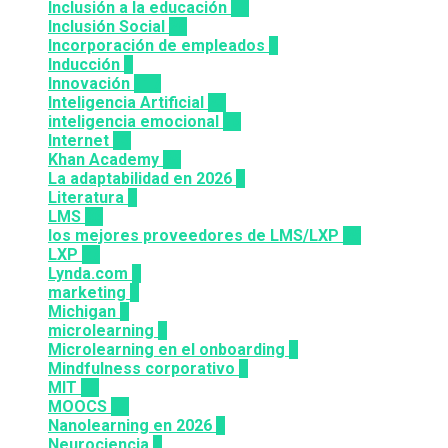
Inclusión a la educación
49
Inclusión Social
28
Incorporación de empleados
5
Inducción
1
Innovación
117
Inteligencia Artificial
23
inteligencia emocional
16
Internet
43
Khan Academy
25
La adaptabilidad en 2026
5
Literatura
2
LMS
36
los mejores proveedores de LMS/LXP
25
LXP
27
Lynda.com
8
marketing
9
Michigan
9
microlearning
6
Microlearning en el onboarding
2
Mindfulness corporativo
1
MIT
10
MOOCS
64
Nanolearning en 2026
6
Neurociencia
1