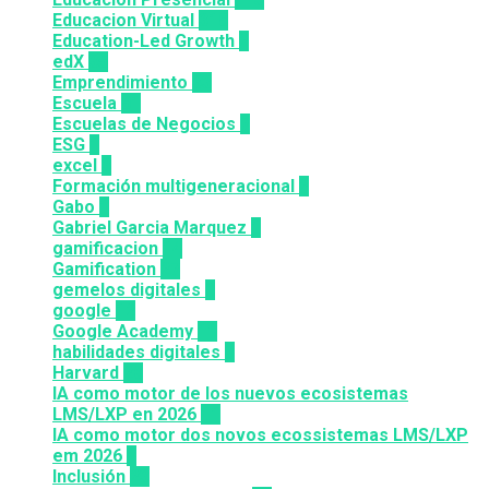
Educacion Virtual
318
Education-Led Growth
2
edX
35
Emprendimiento
33
Escuela
81
Escuelas de Negocios
7
ESG
1
excel
3
Formación multigeneracional
2
Gabo
1
Gabriel Garcia Marquez
1
gamificacion
14
Gamification
27
gemelos digitales
1
google
12
Google Academy
11
habilidades digitales
7
Harvard
20
IA como motor de los nuevos ecosistemas
LMS/LXP en 2026
11
IA como motor dos novos ecossistemas LMS/LXP
em 2026
4
Inclusión
23