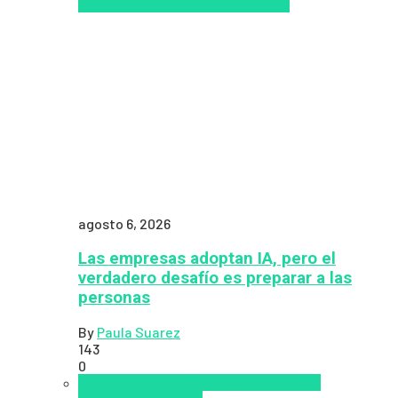
IA
Inteligencia Artificial
Zalvadora
agosto 6, 2026
Las empresas adoptan IA, pero el
verdadero desafío es preparar a las
personas
By
Paula Suarez
143
0
analítica del aprendizaje con IA
People