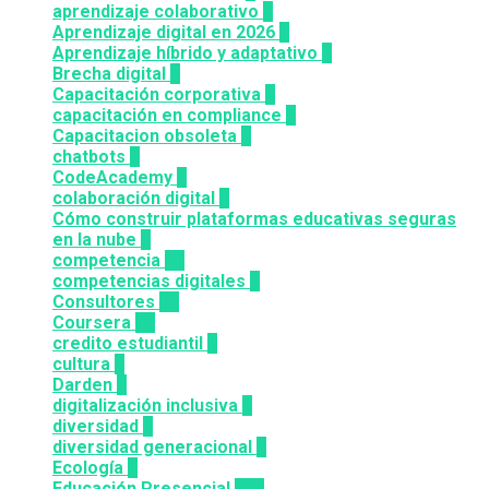
aprendizaje colaborativo
3
Aprendizaje digital en 2026
3
Aprendizaje híbrido y adaptativo
2
Brecha digital
1
Capacitación corporativa
1
capacitación en compliance
1
Capacitacion obsoleta
3
chatbots
3
CodeAcademy
8
colaboración digital
3
Cómo construir plataformas educativas seguras
en la nube
1
competencia
24
competencias digitales
7
Consultores
12
Coursera
50
credito estudiantil
2
cultura
2
Darden
5
digitalización inclusiva
3
diversidad
3
diversidad generacional
1
Ecología
9
Educación Presencial
115