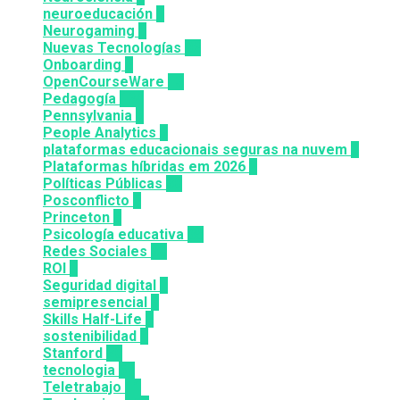
neuroeducación
1
Neurogaming
1
Nuevas Tecnologías
92
Onboarding
2
OpenCourseWare
13
Pedagogía
124
Pennsylvania
6
People Analytics
3
plataformas educacionais seguras na nuvem
3
Plataformas híbridas em 2026
2
Políticas Públicas
30
Posconflicto
2
Princeton
8
Psicología educativa
35
Redes Sociales
30
ROI
1
Seguridad digital
1
semipresencial
8
Skills Half-Life
1
sostenibilidad
1
Stanford
20
tecnologia
57
Teletrabajo
11