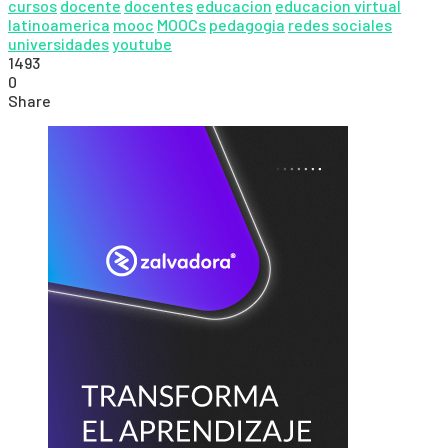
cursos
docente
docentes
educacion
educacion virtual
latinoamerica
mooc
MOOCs
pedagogia
redes sociales
universidades
youtube
1493
0
Share