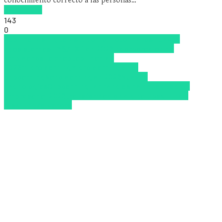
conocimiento correcto a las personas…
Read more
143
0
habilidades digitales
IA como motor de los nuevos
ecosistemas LMS/LXP en 2026
Incorporación de
empleados
La adaptabilidad en
2026
microlearning
Microlearning en el
onboarding
Nanolearning en 2026
Nuevas
Tecnologías
Onboarding
Tendencias de capacitación
empresarial 2026
transformación digital
Upskillling y
reskilling
Zalvadora