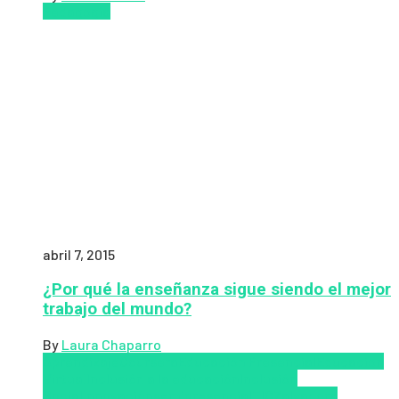
Pedagogía
abril 7, 2015
¿Por qué la enseñanza sigue siendo el mejor
trabajo del mundo?
By
Laura Chaparro
Aprendizaje
Coursera
Educación Presencial
Educacion
Virtual
Inclusión a la educación
Inclusión
Social
Innovación
semipresencial
TIC
Zalvadora