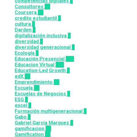
competencias digitales
7
Consultores
12
Coursera
50
credito estudiantil
2
cultura
2
Darden
5
digitalización inclusiva
3
diversidad
3
diversidad generacional
1
Ecología
9
Educación Presencial
115
Educacion Virtual
318
Education-Led Growth
2
edX
35
Emprendimiento
33
Escuela
81
Escuelas de Negocios
7
ESG
1
excel
3
Formación multigeneracional
2
Gabo
1
Gabriel Garcia Marquez
1
gamificacion
14
Gamification
27