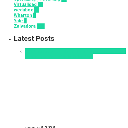
Virtualidad
66
wedubox
33
Wharton
2
Yale
6
Zalvadora
136
Latest Posts
Alfabetización en IA
analítica del aprendizaje con
IA
Inteligencia Artificial
Zalvadora
agosto 6, 2026