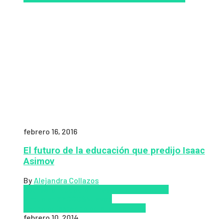
febrero 16, 2016
El futuro de la educación que predijo Isaac
Asimov
By
Alejandra Collazos
Coursera
Educación Presencial
Educacion
Virtual
edX
MOOCS
Nuevas
Tecnologías
tecnologia
Tendencias
febrero 10, 2014