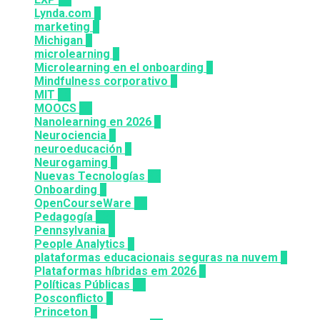
Lynda.com
8
marketing
9
Michigan
9
microlearning
6
Microlearning en el onboarding
2
Mindfulness corporativo
1
MIT
10
MOOCS
64
Nanolearning en 2026
6
Neurociencia
1
neuroeducación
1
Neurogaming
1
Nuevas Tecnologías
92
Onboarding
2
OpenCourseWare
13
Pedagogía
124
Pennsylvania
6
People Analytics
3
plataformas educacionais seguras na nuvem
3
Plataformas híbridas em 2026
2
Políticas Públicas
30
Posconflicto
2
Princeton
8