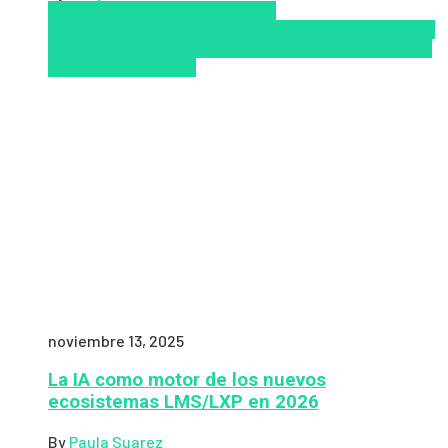
LMS
los mejores proveedores de
LMS/LXP
LXP
Tendencias de capacitación empresarial
2026
Top de las mejores LMS/LXP para 2026
Upskillling
y reskilling
Zalvadora
noviembre 13, 2025
La IA como motor de los nuevos
ecosistemas LMS/LXP en 2026
By
Paula Suarez