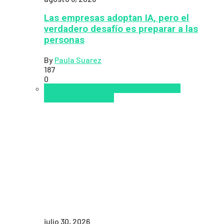
Las empresas adoptan IA, pero el
verdadero desafío es preparar a las
personas
By
Paula Suarez
187
0
analítica del aprendizaje con IA
People
Analytics
Zalvadora
julio 30, 2026