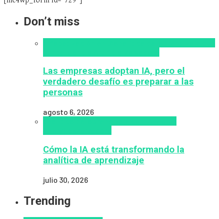
[mc4wp_form id="729"]
Don’t miss
Alfabetización en IA
analítica del aprendizaje con
IA
Inteligencia Artificial
Zalvadora
Las empresas adoptan IA, pero el
verdadero desafío es preparar a las
personas
agosto 6, 2026
analítica del aprendizaje con IA
People
Analytics
Zalvadora
Cómo la IA está transformando la
analítica de aprendizaje
julio 30, 2026
Trending