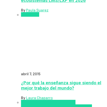
ecosistemas LMS/LXP en 2026
By
Paula Suarez
Pedagogía
abril 7, 2015
¿Por qué la enseñanza sigue siendo el
mejor trabajo del mundo?
By
Laura Chaparro
Aprendizaje
Coursera
Educación
Presencial
Educacion Virtual
Inclusión a la