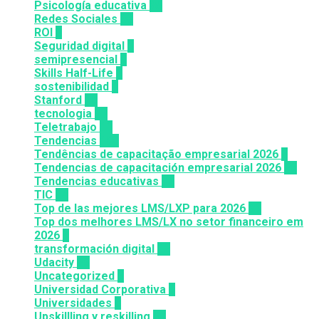
Psicología educativa
35
Redes Sociales
30
ROI
1
Seguridad digital
1
semipresencial
8
Skills Half-Life
1
sostenibilidad
1
Stanford
20
tecnologia
57
Teletrabajo
11
Tendencias
100
Tendências de capacitação empresarial 2026
7
Tendencias de capacitación empresarial 2026
26
Tendencias educativas
72
TIC
14
Top de las mejores LMS/LXP para 2026
36
Top dos melhores LMS/LX no setor financeiro em
2026
9
transformación digital
12
Udacity
26
Uncategorized
6
Universidad Corporativa
8
Universidades
8
Upskillling y reskilling
20