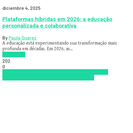
diciembre 4, 2025
Plataformas híbridas em 2026: a educação
personalizada e colaborativa
By
Paula Suarez
A educação está experimentando sua transformação mais
profunda em décadas. Em 2026, as…
Read more
202
0
Educacion Virtual
LMS
los mejores proveedores de
LMS/LXP
LXP
Nuevas Tecnologías
Zalvadora