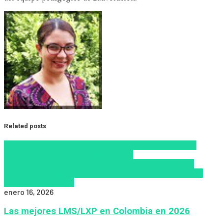
Related posts
IA como motor de los nuevos ecosistemas LMS/LXP en
2026
LMS
los mejores proveedores de
LMS/LXP
LXP
Tendencias de capacitación empresarial
2026
Tendencias educativas
Top de las mejores LMS/LXP
para 2026
Zalvadora
enero 16, 2026
Las mejores LMS/LXP en Colombia en 2026