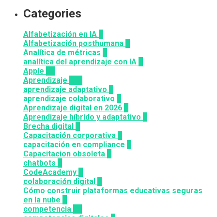
Categories
Alfabetización en IA
7
Alfabetización posthumana
2
Analítica de métricas
2
analítica del aprendizaje con IA
2
Apple
12
Aprendizaje
164
aprendizaje adaptativo
1
aprendizaje colaborativo
3
Aprendizaje digital en 2026
3
Aprendizaje híbrido y adaptativo
2
Brecha digital
1
Capacitación corporativa
1
capacitación en compliance
1
Capacitacion obsoleta
3
chatbots
3
CodeAcademy
8
colaboración digital
3
Cómo construir plataformas educativas seguras
en la nube
1
competencia
24