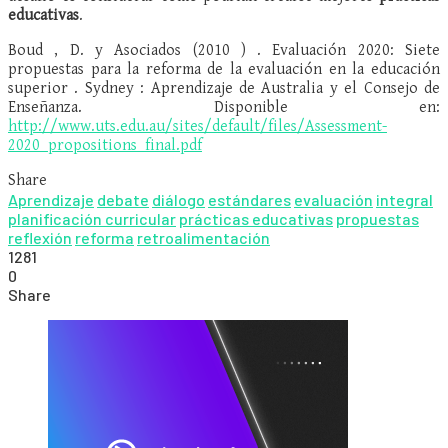
educativas
.
Boud , D. y Asociados (2010 ) . Evaluación 2020: Siete
propuestas para la reforma de la evaluación en la educación
superior . Sydney : Aprendizaje de Australia y el Consejo de
Enseñanza. Disponible en:
http://www.uts.edu.au/sites/default/files/Assessment-
2020_propositions_final.pdf
Share
Aprendizaje
debate
diálogo
estándares
evaluación
integral
planificación curricular
prácticas educativas
propuestas
reflexión
reforma
retroalimentación
1281
0
Share