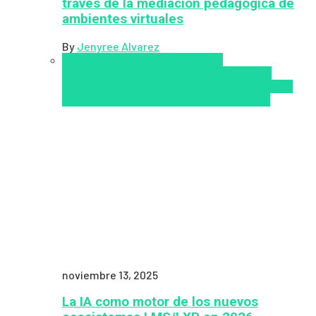
través de la mediación pedagógica de
ambientes virtuales
By
Jenyree Alvarez
LMS
los mejores proveedores de
LMS/LXP
LXP
Tendencias de capacitación
empresarial 2026
Top de las mejores LMS/LXP
para 2026
Upskillling y reskilling
Zalvadora
noviembre 13, 2025
La IA como motor de los nuevos