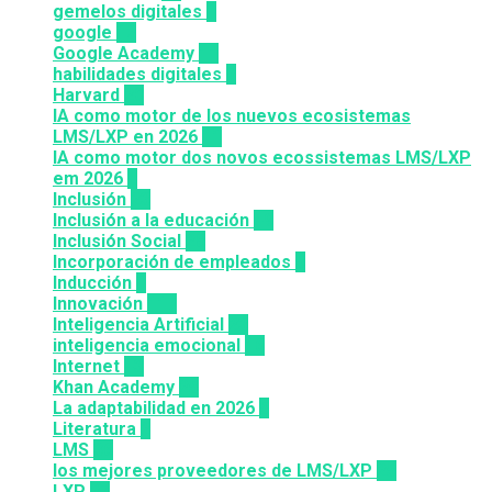
gemelos digitales
1
google
12
Google Academy
11
habilidades digitales
7
Harvard
20
IA como motor de los nuevos ecosistemas
LMS/LXP en 2026
11
IA como motor dos novos ecossistemas LMS/LXP
em 2026
4
Inclusión
23
Inclusión a la educación
49
Inclusión Social
28
Incorporación de empleados
5
Inducción
1
Innovación
117
Inteligencia Artificial
23
inteligencia emocional
16
Internet
43
Khan Academy
25
La adaptabilidad en 2026
5
Literatura
2
LMS
36
los mejores proveedores de LMS/LXP
25
LXP
27