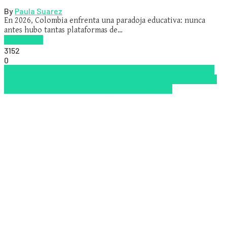
By
Paula Suarez
En 2026, Colombia enfrenta una paradoja educativa: nunca
antes hubo tantas plataformas de…
Read more
3152
0
Plataformas híbridas em 2026
Tendências de capacitação
empresarial 2026
Tendencias educativas
Top dos melhores
LMS/LX no setor financeiro em 2026
Zalvadora