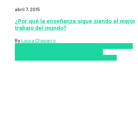
abril 7, 2015
¿Por qué la enseñanza sigue siendo el mejor
trabajo del mundo?
By
Laura Chaparro
Aprendizaje
Coursera
Educación Presencial
Educacion
Virtual
Inclusión a la educación
Inclusión
Social
Innovación
semipresencial
TIC
Zalvadora