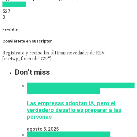
Read more
327
0
Newsletter
Conviértete en suscriptor
Regístrate y recibe las últimas novedades de REV.
[mc4wp_form id="729"]
Don’t miss
Alfabetización en IA
analítica del aprendizaje con
IA
Inteligencia Artificial
Zalvadora
Las empresas adoptan IA, pero el
verdadero desafío es preparar a las
personas
agosto 6, 2026
analítica del aprendizaje con IA
People