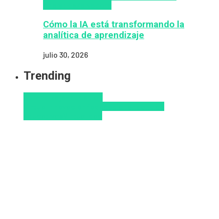
Analytics
Zalvadora
Cómo la IA está transformando la
analítica de aprendizaje
julio 30, 2026
Trending
Aprendizaje
Educacion
Virtual
Innovación
Pedagogía
Tendencias
educativas
Virtualidad