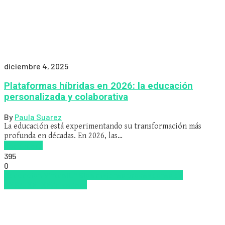
diciembre 4, 2025
Plataformas híbridas en 2026: la educación
personalizada y colaborativa
By
Paula Suarez
La educación está experimentando su transformación más
profunda en décadas. En 2026, las…
Read more
395
0
Educacion Virtual
LMS
los mejores proveedores de
LMS/LXP
LXP
Zalvadora