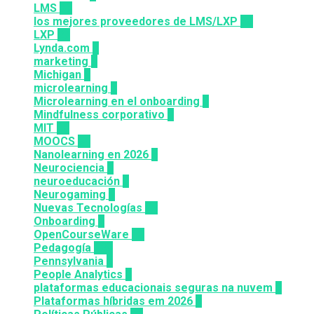
LMS
36
los mejores proveedores de LMS/LXP
25
LXP
27
Lynda.com
8
marketing
9
Michigan
9
microlearning
6
Microlearning en el onboarding
2
Mindfulness corporativo
1
MIT
10
MOOCS
64
Nanolearning en 2026
6
Neurociencia
1
neuroeducación
1
Neurogaming
1
Nuevas Tecnologías
92
Onboarding
2
OpenCourseWare
13
Pedagogía
124
Pennsylvania
6
People Analytics
3
plataformas educacionais seguras na nuvem
3
Plataformas híbridas em 2026
2