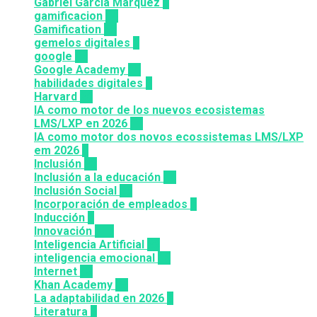
Gabriel Garcia Marquez
1
gamificacion
14
Gamification
27
gemelos digitales
1
google
12
Google Academy
11
habilidades digitales
7
Harvard
20
IA como motor de los nuevos ecosistemas
LMS/LXP en 2026
11
IA como motor dos novos ecossistemas LMS/LXP
em 2026
4
Inclusión
23
Inclusión a la educación
49
Inclusión Social
28
Incorporación de empleados
5
Inducción
1
Innovación
117
Inteligencia Artificial
23
inteligencia emocional
16
Internet
43
Khan Academy
25
La adaptabilidad en 2026
5
Literatura
2