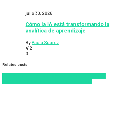
julio 30, 2026
Cómo la IA está transformando la
analítica de aprendizaje
By
Paula Suarez
412
0
Related posts
Educacion Virtual
LMS
los mejores proveedores de
LMS/LXP
LXP
Nuevas Tecnologías
Zalvadora