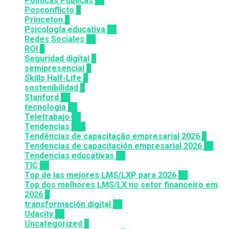
Políticas Públicas
30
Posconflicto
2
Princeton
8
Psicología educativa
35
Redes Sociales
30
ROI
1
Seguridad digital
1
semipresencial
8
Skills Half-Life
1
sostenibilidad
1
Stanford
20
tecnologia
57
Teletrabajo
11
Tendencias
100
Tendências de capacitação empresarial 2026
7
Tendencias de capacitación empresarial 2026
26
Tendencias educativas
72
TIC
14
Top de las mejores LMS/LXP para 2026
36
Top dos melhores LMS/LX no setor financeiro em
2026
9
transformación digital
12
Udacity
26
Uncategorized
6