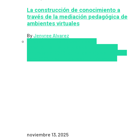
La construcción de conocimiento a
través de la mediación pedagógica de
ambientes virtuales
By
Jenyree Alvarez
LMS
los mejores proveedores de
LMS/LXP
LXP
Tendencias de capacitación
empresarial 2026
Top de las mejores LMS/LXP
para 2026
Upskillling y reskilling
Zalvadora
noviembre 13, 2025