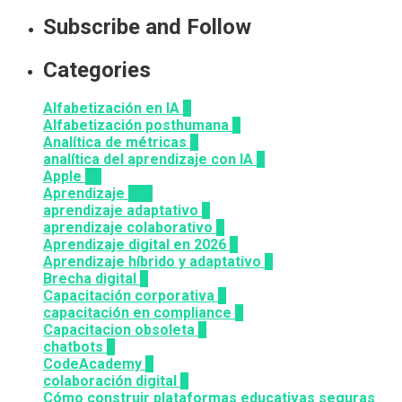
Subscribe and Follow
Categories
Alfabetización en IA
7
Alfabetización posthumana
2
Analítica de métricas
2
analítica del aprendizaje con IA
2
Apple
12
Aprendizaje
164
aprendizaje adaptativo
1
aprendizaje colaborativo
3
Aprendizaje digital en 2026
3
Aprendizaje híbrido y adaptativo
2
Brecha digital
1
Capacitación corporativa
1
capacitación en compliance
1
Capacitacion obsoleta
3
chatbots
3
CodeAcademy
8
colaboración digital
3
Cómo construir plataformas educativas seguras