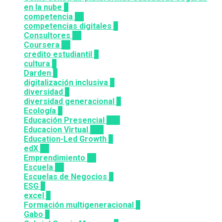
en la nube
1
competencia
24
competencias digitales
7
Consultores
12
Coursera
50
credito estudiantil
2
cultura
2
Darden
5
digitalización inclusiva
3
diversidad
3
diversidad generacional
1
Ecología
9
Educación Presencial
115
Educacion Virtual
318
Education-Led Growth
2
edX
35
Emprendimiento
33
Escuela
81
Escuelas de Negocios
7
ESG
1
excel
3
Formación multigeneracional
2
Gabo
1