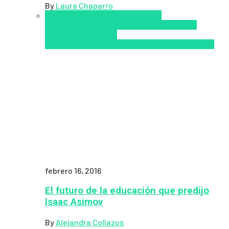
By
Laura Chaparro
Aprendizaje
Coursera
Educación
Presencial
Educacion Virtual
Inclusión a la
educación
Inclusión
Social
Innovación
semipresencial
TIC
Zalvadora
febrero 16, 2016
El futuro de la educación que predijo
Isaac Asimov
By
Alejandra Collazos