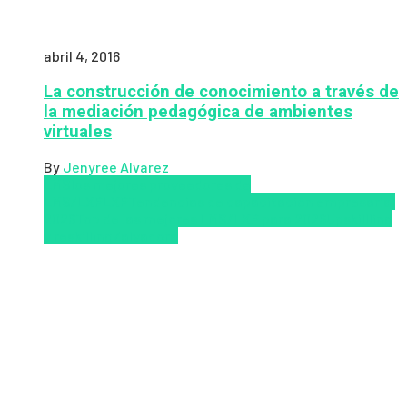
abril 4, 2016
La construcción de conocimiento a través de
la mediación pedagógica de ambientes
virtuales
By
Jenyree Alvarez
LMS
los mejores proveedores de
LMS/LXP
LXP
Tendencias de capacitación empresarial
2026
Top de las mejores LMS/LXP para 2026
Upskillling
y reskilling
Zalvadora