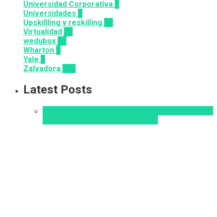
Universidad Corporativa
8
Universidades
8
Upskillling y reskilling
20
Virtualidad
66
wedubox
33
Wharton
2
Yale
6
Zalvadora
136
Latest Posts
Alfabetización en IA
analítica del aprendizaje con
IA
Inteligencia Artificial
Zalvadora