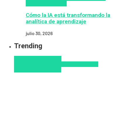
Analytics
Zalvadora
Cómo la IA está transformando la
analítica de aprendizaje
julio 30, 2026
Trending
Aprendizaje
Educacion
Virtual
Innovación
Pedagogía
Tendencias
educativas
Virtualidad