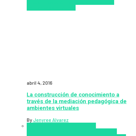
Virtual
Innovación
Pedagogía
Tendencias
educativas
Virtualidad
abril 4, 2016
La construcción de conocimiento a
través de la mediación pedagógica de
ambientes virtuales
By
Jenyree Alvarez
LMS
los mejores proveedores de
LMS/LXP
LXP
Tendencias de capacitación