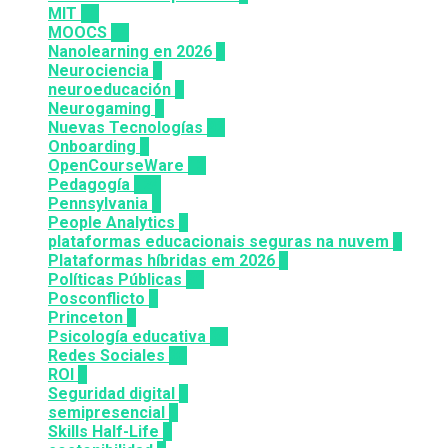
MIT
10
MOOCS
64
Nanolearning en 2026
6
Neurociencia
1
neuroeducación
1
Neurogaming
1
Nuevas Tecnologías
92
Onboarding
2
OpenCourseWare
13
Pedagogía
124
Pennsylvania
6
People Analytics
3
plataformas educacionais seguras na nuvem
3
Plataformas híbridas em 2026
2
Políticas Públicas
30
Posconflicto
2
Princeton
8
Psicología educativa
35
Redes Sociales
30
ROI
1
Seguridad digital
1
semipresencial
8
Skills Half-Life
1