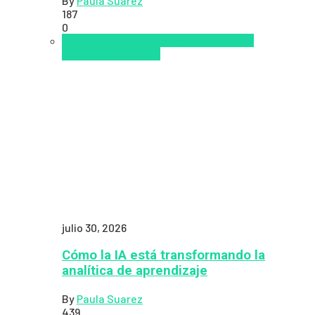
By
Paula Suarez
187
0
analítica del aprendizaje con IA
People
Analytics
Zalvadora
julio 30, 2026
Cómo la IA está transformando la
analítica de aprendizaje
By
Paula Suarez
439