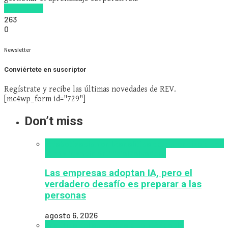
Read more
263
0
Newsletter
Conviértete en suscriptor
Regístrate y recibe las últimas novedades de REV.
[mc4wp_form id="729"]
Don’t miss
Alfabetización en IA
analítica del aprendizaje con
IA
Inteligencia Artificial
Zalvadora
Las empresas adoptan IA, pero el
verdadero desafío es preparar a las
personas
agosto 6, 2026
analítica del aprendizaje con IA
People