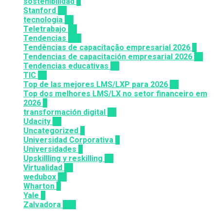
sostenibilidad
1
Stanford
20
tecnologia
57
Teletrabajo
11
Tendencias
100
Tendências de capacitação empresarial 2026
7
Tendencias de capacitación empresarial 2026
26
Tendencias educativas
72
TIC
14
Top de las mejores LMS/LXP para 2026
36
Top dos melhores LMS/LX no setor financeiro em
2026
9
transformación digital
12
Udacity
26
Uncategorized
6
Universidad Corporativa
8
Universidades
8
Upskillling y reskilling
20
Virtualidad
66
wedubox
33
Wharton
2
Yale
6
Zalvadora
136