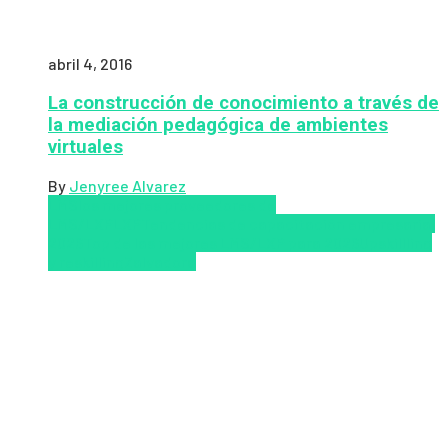
abril 4, 2016
La construcción de conocimiento a través de
la mediación pedagógica de ambientes
virtuales
By
Jenyree Alvarez
LMS
los mejores proveedores de
LMS/LXP
LXP
Tendencias de capacitación empresarial
2026
Top de las mejores LMS/LXP para 2026
Upskillling
y reskilling
Zalvadora