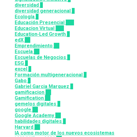
diversidad
3
diversidad generacional
1
Ecología
9
Educación Presencial
115
Educacion Virtual
318
Education-Led Growth
2
edX
35
Emprendimiento
33
Escuela
81
Escuelas de Negocios
7
ESG
1
excel
3
Formación multigeneracional
2
Gabo
1
Gabriel Garcia Marquez
1
gamificacion
14
Gamification
27
gemelos digitales
1
google
12
Google Academy
11
habilidades digitales
7
Harvard
20
IA como motor de los nuevos ecosistemas