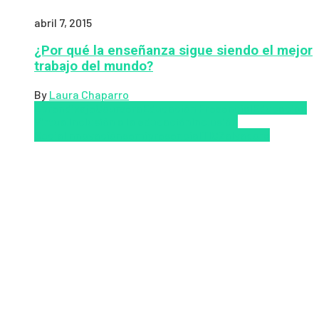
abril 7, 2015
¿Por qué la enseñanza sigue siendo el mejor
trabajo del mundo?
By
Laura Chaparro
Aprendizaje
Coursera
Educación Presencial
Educacion
Virtual
Inclusión a la educación
Inclusión
Social
Innovación
semipresencial
TIC
Zalvadora