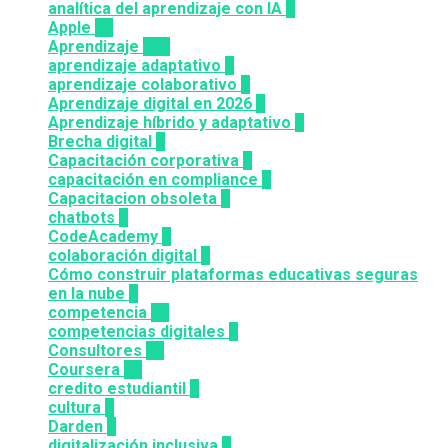
analítica del aprendizaje con IA
2
Apple
12
Aprendizaje
164
aprendizaje adaptativo
1
aprendizaje colaborativo
3
Aprendizaje digital en 2026
3
Aprendizaje híbrido y adaptativo
2
Brecha digital
1
Capacitación corporativa
1
capacitación en compliance
1
Capacitacion obsoleta
3
chatbots
3
CodeAcademy
8
colaboración digital
3
Cómo construir plataformas educativas seguras
en la nube
1
competencia
24
competencias digitales
7
Consultores
12
Coursera
50
credito estudiantil
2
cultura
2
Darden
5
digitalización inclusiva
3