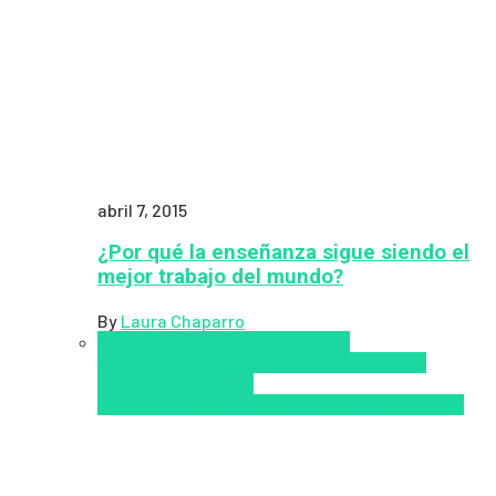
abril 7, 2015
¿Por qué la enseñanza sigue siendo el
mejor trabajo del mundo?
By
Laura Chaparro
Aprendizaje
Coursera
Educación
Presencial
Educacion Virtual
Inclusión a la
educación
Inclusión
Social
Innovación
semipresencial
TIC
Zalvadora