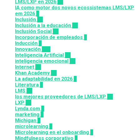
LMS/LXP en 2026
11
IA como motor dos novos ecossistemas LMS/LXP
em 2026
4
Inclusión
23
Inclusión a la educación
49
Inclusión Social
28
Incorporación de empleados
5
Inducción
1
Innovación
117
Inteligencia Artificial
23
inteligencia emocional
16
Internet
43
Khan Academy
25
La adaptabilidad en 2026
5
Literatura
2
LMS
36
los mejores proveedores de LMS/LXP
25
LXP
27
Lynda.com
8
marketing
9
Michigan
9
microlearning
6
Microlearning en el onboarding
2
Mindfulness corporativo
1