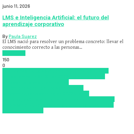
junio 11, 2026
LMS e Inteligencia Artificial: el futuro del
aprendizaje corporativo
By
Paula Suarez
El LMS nació para resolver un problema concreto: llevar el
conocimiento correcto a las personas…
Read more
150
0
habilidades digitales
IA como motor de los nuevos
ecosistemas LMS/LXP en 2026
Incorporación de
empleados
La adaptabilidad en
2026
microlearning
Microlearning en el
onboarding
Nanolearning en 2026
Nuevas
Tecnologías
Onboarding
Tendencias de capacitación
empresarial 2026
transformación digital
Upskillling y
reskilling
Zalvadora