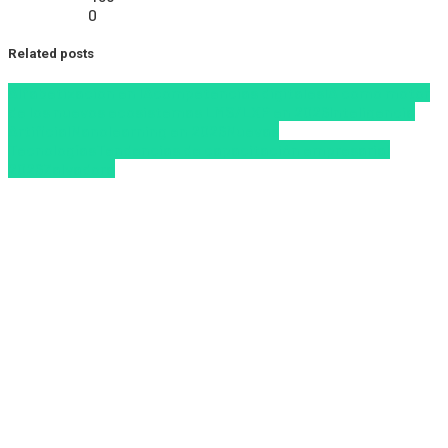
0
Related posts
Alfabetización en IA
competencias digitales
IA como motor
de los nuevos ecosistemas LMS/LXP en 2026
Inteligencia
Artificial
Nanolearning en 2026
Nuevas
Tecnologías
Tendencias de capacitación empresarial
2026
Zalvadora