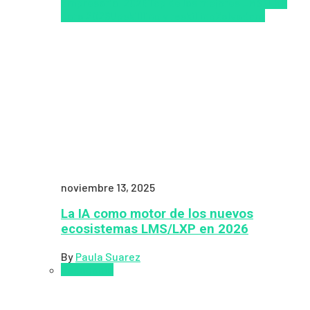
empresarial 2026
Top de las mejores LMS/LXP
para 2026
Upskillling y reskilling
Zalvadora
noviembre 13, 2025
La IA como motor de los nuevos
ecosistemas LMS/LXP en 2026
By
Paula Suarez
Pedagogía