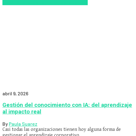
LMS/LXP
Nuevas Tecnologías
Zalvadora
abril 9, 2026
Gestión del conocimiento con IA: del aprendizaje
al impacto real
By
Paula Suarez
Casi todas las organizaciones tienen hoy alguna forma de
gestionar el aprendizaje corporativo…