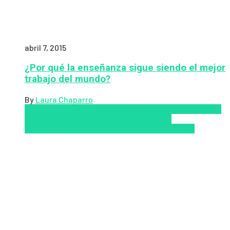
abril 7, 2015
¿Por qué la enseñanza sigue siendo el mejor
trabajo del mundo?
By
Laura Chaparro
Aprendizaje
Coursera
Educación Presencial
Educacion
Virtual
Inclusión a la educación
Inclusión
Social
Innovación
semipresencial
TIC
Zalvadora