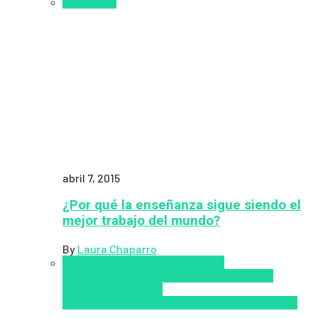
Pedagogía
abril 7, 2015
¿Por qué la enseñanza sigue siendo el
mejor trabajo del mundo?
By
Laura Chaparro
Aprendizaje
Coursera
Educación
Presencial
Educacion Virtual
Inclusión a la
educación
Inclusión
Social
Innovación
semipresencial
TIC
Zalvadora