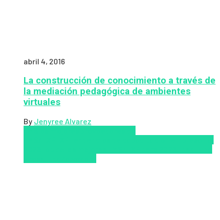
abril 4, 2016
La construcción de conocimiento a través de
la mediación pedagógica de ambientes
virtuales
By
Jenyree Alvarez
LMS
los mejores proveedores de
LMS/LXP
LXP
Tendencias de capacitación empresarial
2026
Top de las mejores LMS/LXP para 2026
Upskillling
y reskilling
Zalvadora