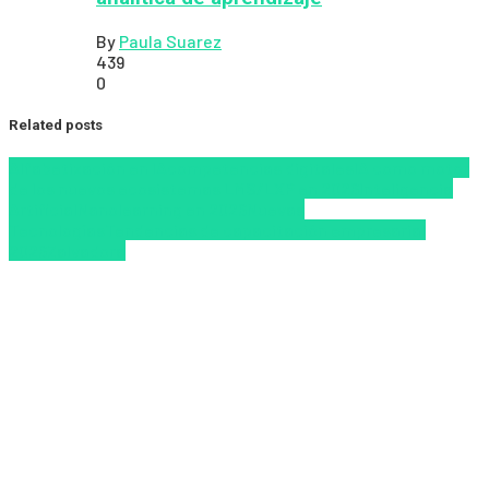
By
Paula Suarez
439
0
Related posts
Alfabetización en IA
competencias digitales
IA como motor
de los nuevos ecosistemas LMS/LXP en 2026
Inteligencia
Artificial
Nanolearning en 2026
Nuevas
Tecnologías
Tendencias de capacitación empresarial
2026
Zalvadora