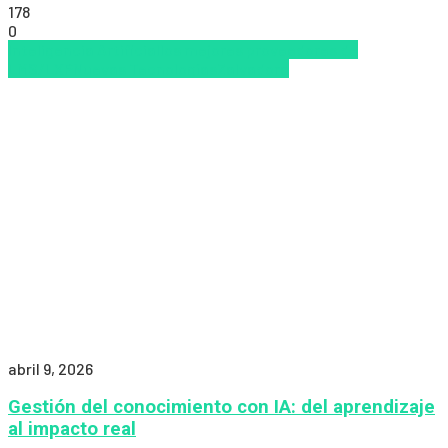
178
0
Inteligencia Artificial
los mejores proveedores de
LMS/LXP
Nuevas Tecnologías
Zalvadora
abril 9, 2026
Gestión del conocimiento con IA: del aprendizaje
al impacto real