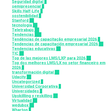
Seguridad digital
1
semipresencial
8
Skills Half-Life
1
sostenibilidad
1
Stanford
20
tecnologia
57
Teletrabajo
11
Tendencias
100
Tendências de capacitação empresarial 2026
7
Tendencias de capacitación empresarial 2026
26
Tendencias educativas
72
TIC
14
Top de las mejores LMS/LXP para 2026
36
Top dos melhores LMS/LX no setor financeiro em
2026
9
transformación digital
12
Udacity
26
Uncategorized
6
Universidad Corporativa
8
Universidades
8
Upskillling y reskilling
20
Virtualidad
66
wedubox
33
Wharton
2