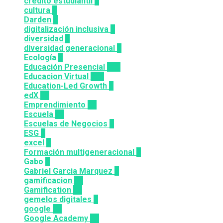
credito estudiantil
2
cultura
2
Darden
5
digitalización inclusiva
3
diversidad
3
diversidad generacional
1
Ecología
9
Educación Presencial
115
Educacion Virtual
318
Education-Led Growth
2
edX
35
Emprendimiento
33
Escuela
81
Escuelas de Negocios
7
ESG
1
excel
3
Formación multigeneracional
2
Gabo
1
Gabriel Garcia Marquez
1
gamificacion
14
Gamification
27
gemelos digitales
1
google
12
Google Academy
11