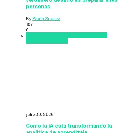
verdadero desafío es preparar a las
personas
By
Paula Suarez
187
0
analítica del aprendizaje con IA
People
Analytics
Zalvadora
julio 30, 2026
Cómo la IA está transformando la
analítica de aprendizaje