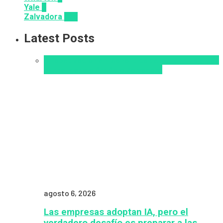
Yale
6
Zalvadora
136
Latest Posts
Alfabetización en IA
analítica del aprendizaje con
IA
Inteligencia Artificial
Zalvadora
agosto 6, 2026
Las empresas adoptan IA, pero el