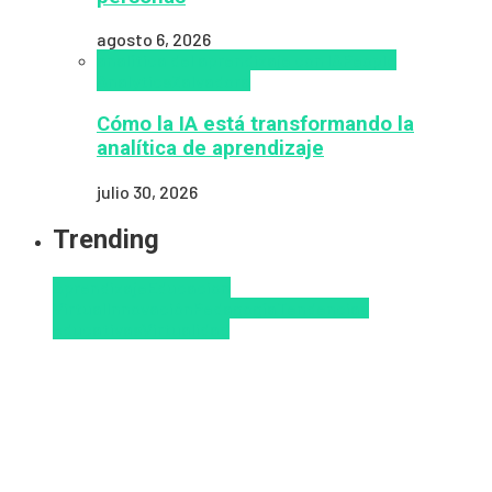
agosto 6, 2026
analítica del aprendizaje con IA
People
Analytics
Zalvadora
Cómo la IA está transformando la
analítica de aprendizaje
julio 30, 2026
Trending
Aprendizaje
Educacion
Virtual
Innovación
Pedagogía
Tendencias
educativas
Virtualidad