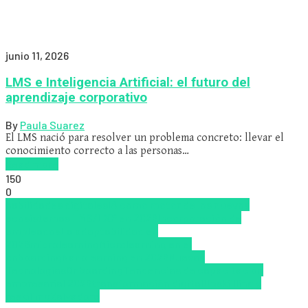
junio 11, 2026
LMS e Inteligencia Artificial: el futuro del
aprendizaje corporativo
By
Paula Suarez
El LMS nació para resolver un problema concreto: llevar el
conocimiento correcto a las personas…
Read more
150
0
habilidades digitales
IA como motor de los nuevos
ecosistemas LMS/LXP en 2026
Incorporación de
empleados
La adaptabilidad en
2026
microlearning
Microlearning en el
onboarding
Nanolearning en 2026
Nuevas
Tecnologías
Onboarding
Tendencias de capacitación
empresarial 2026
transformación digital
Upskillling y
reskilling
Zalvadora