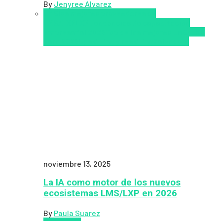
By
Jenyree Alvarez
LMS
los mejores proveedores de
LMS/LXP
LXP
Tendencias de capacitación
empresarial 2026
Top de las mejores LMS/LXP
para 2026
Upskillling y reskilling
Zalvadora
noviembre 13, 2025
La IA como motor de los nuevos
ecosistemas LMS/LXP en 2026
By
Paula Suarez