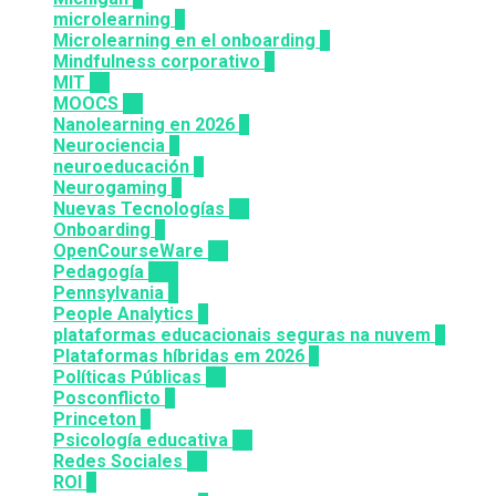
microlearning
6
Microlearning en el onboarding
2
Mindfulness corporativo
1
MIT
10
MOOCS
64
Nanolearning en 2026
6
Neurociencia
1
neuroeducación
1
Neurogaming
1
Nuevas Tecnologías
92
Onboarding
2
OpenCourseWare
13
Pedagogía
124
Pennsylvania
6
People Analytics
3
plataformas educacionais seguras na nuvem
3
Plataformas híbridas em 2026
2
Políticas Públicas
30
Posconflicto
2
Princeton
8
Psicología educativa
35
Redes Sociales
30
ROI
1