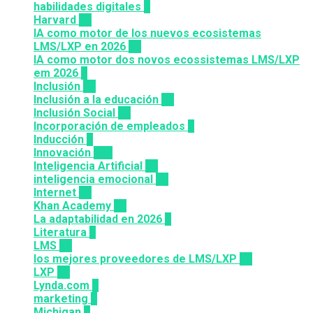
habilidades digitales
7
Harvard
20
IA como motor de los nuevos ecosistemas
LMS/LXP en 2026
11
IA como motor dos novos ecossistemas LMS/LXP
em 2026
4
Inclusión
23
Inclusión a la educación
49
Inclusión Social
28
Incorporación de empleados
5
Inducción
1
Innovación
117
Inteligencia Artificial
23
inteligencia emocional
16
Internet
43
Khan Academy
25
La adaptabilidad en 2026
5
Literatura
2
LMS
36
los mejores proveedores de LMS/LXP
25
LXP
27
Lynda.com
8
marketing
9
Michigan
9