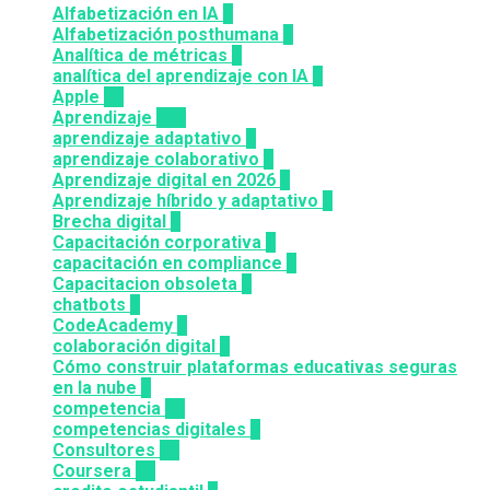
Alfabetización en IA
7
Alfabetización posthumana
2
Analítica de métricas
2
analítica del aprendizaje con IA
2
Apple
12
Aprendizaje
164
aprendizaje adaptativo
1
aprendizaje colaborativo
3
Aprendizaje digital en 2026
3
Aprendizaje híbrido y adaptativo
2
Brecha digital
1
Capacitación corporativa
1
capacitación en compliance
1
Capacitacion obsoleta
3
chatbots
3
CodeAcademy
8
colaboración digital
3
Cómo construir plataformas educativas seguras
en la nube
1
competencia
24
competencias digitales
7
Consultores
12
Coursera
50