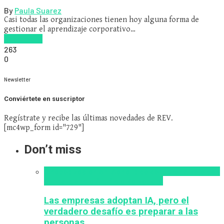
By
Paula Suarez
Casi todas las organizaciones tienen hoy alguna forma de
gestionar el aprendizaje corporativo…
Read more
263
0
Newsletter
Conviértete en suscriptor
Regístrate y recibe las últimas novedades de REV.
[mc4wp_form id="729"]
Don’t miss
Alfabetización en IA
analítica del aprendizaje con
IA
Inteligencia Artificial
Zalvadora
Las empresas adoptan IA, pero el
verdadero desafío es preparar a las
personas