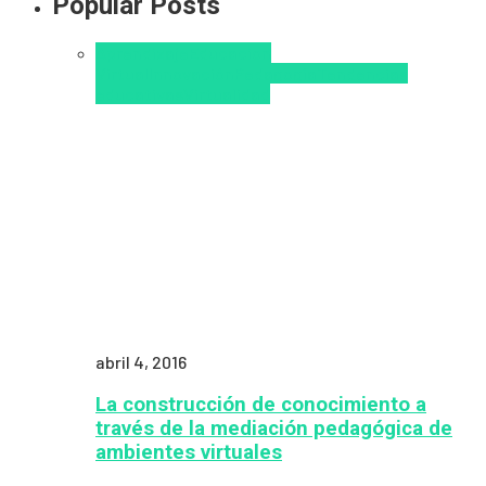
Popular Posts
Aprendizaje
Educacion
Virtual
Innovación
Pedagogía
Tendencias
educativas
Virtualidad
abril 4, 2016
La construcción de conocimiento a
través de la mediación pedagógica de
ambientes virtuales