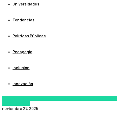
Universidades
Tendencias
Políticas Públicas
Pedagogía
Inclusión
Innovación
IA como motor dos novos ecossistemas LMS/LXP em 2026
Nu
2026
Zalvadora
noviembre 27, 2025