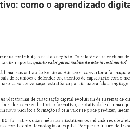
ativo: como o aprendizado digit
 sua contribuição real ao negócio. Os relatórios se enchiam de m
nta que importa:
quanto valor gerou realmente este investimento?
problema mais antigo de Recursos Humanos: converter a formação e
ma sala de reuniões e defender orçamentos de capacitação com o m
ngressa na conversação estratégica porque agora fala a linguag
As plataformas de capacitação digital evoluíram de sistemas de d
borador com seu histórico formativo, a rotatividade de uma equi
um novo padrão: a formação só tem valor se pode predizer, medir
 o ROI formativo, quais métricas substituem os indicadores obsol
as com talento, tecnologia ou capital. Porque no futuro do trabal