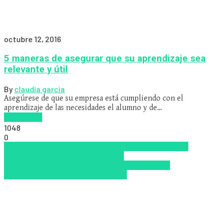
octubre 12, 2016
5 maneras de asegurar que su aprendizaje sea
relevante y útil
By
claudia garcia
Asegúrese de que su empresa está cumpliendo con el
aprendizaje de las necesidades el alumno y de…
Read more
1048
0
Aprendizaje
Educacion Virtual
Inclusión
Inclusión a la
educación
Inclusión Social
Nuevas
Tecnologías
Pedagogía
Políticas Públicas
Redes
Sociales
tecnologia
Tendencias
TIC