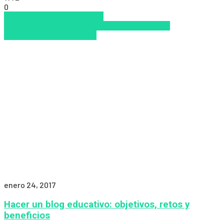
0
Aprendizaje
Internet
Nuevas
Tecnologías
Pedagogía
Tendencias
Tendencias
educativas
TIC
Virtualidad
enero 24, 2017
Hacer un blog educativo: objetivos, retos y
beneficios