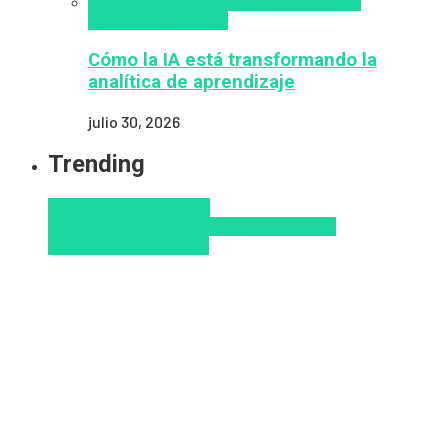
analítica del aprendizaje con IA
People
Analytics
Zalvadora
Cómo la IA está transformando la
analítica de aprendizaje
julio 30, 2026
Trending
Aprendizaje
Educacion
Virtual
Innovación
Pedagogía
Tendencias
educativas
Virtualidad