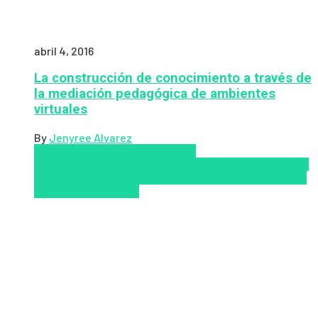
abril 4, 2016
La construcción de conocimiento a través de
la mediación pedagógica de ambientes
virtuales
By
Jenyree Alvarez
LMS
los mejores proveedores de
LMS/LXP
LXP
Tendencias de capacitación empresarial
2026
Top de las mejores LMS/LXP para 2026
Upskillling
y reskilling
Zalvadora