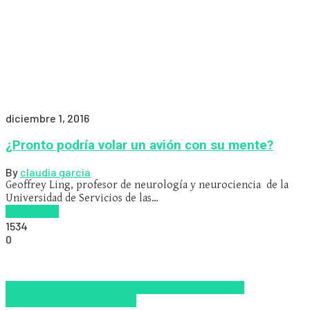
diciembre 1, 2016
¿Pronto podría volar un avión con su mente?
By
claudia garcia
Geoffrey Ling, profesor de neurología y neurociencia de la
Universidad de Servicios de las…
Read more
1534
0
competencia
Ecología
Emprendimiento
Inclusión
Social
Nuevas Tecnologías