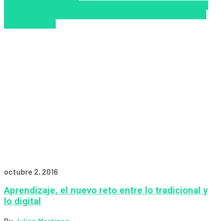
Virtual
Escuela
Inclusión
Innovación
Internet
MOOCS
Nuevas
Tecnologías
Pedagogía
tecnologia
Tendencias
Tendencias
educativas
TIC
octubre 2, 2016
Aprendizaje, el nuevo reto entre lo tradicional y
lo digital
By
Julian Martinez