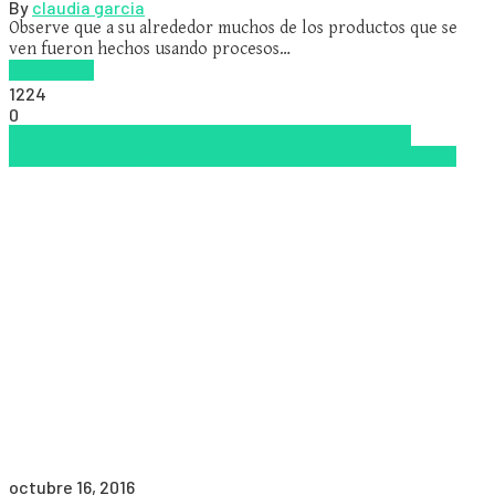
By
claudia garcia
Observe que a su alrededor muchos de los productos que se
ven fueron hechos usando procesos…
Read more
1224
0
Aprendizaje
Educacion Virtual
Escuela
Inclusión a la
educación
Nuevas Tecnologías
Pedagogía
Redes Sociales
octubre 16, 2016