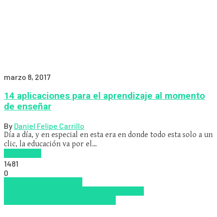
marzo 8, 2017
14 aplicaciones para el aprendizaje al momento
de enseñar
By
Daniel Felipe Carrillo
Día a día, y en especial en esta era en donde todo esta solo a un
clic, la educación va por el…
Read more
1481
0
Aprendizaje
Educacion
Virtual
Harvard
Innovación
MOOCS
Nuevas
Tecnologías
Stanford
tecnologia