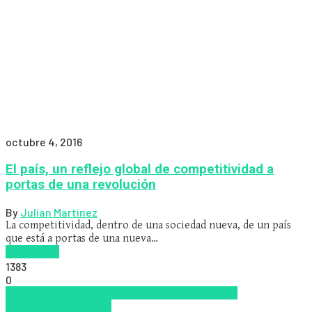
octubre 4, 2016
El país, un reflejo global de competitividad a
portas de una revolución
By
Julian Martinez
La competitividad, dentro de una sociedad nueva, de un país
que está a portas de una nueva…
Read more
1383
0
Aprendizaje
CodeAcademy
Coursera
Educación
Presencial
Educacion