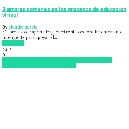
3 errores comunes en los procesos de educación
virtual
By
claudia garcia
¿El proceso de aprendizaje electrónico es lo suficientemente
inteligente para apoyar el…
Read more
3317
0
Educación Presencial
Inclusión a la educación
Nuevas
Tecnologías
Tendencias educativas