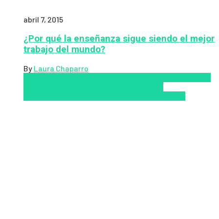
abril 7, 2015
¿Por qué la enseñanza sigue siendo el mejor
trabajo del mundo?
By
Laura Chaparro
Aprendizaje
Coursera
Educación Presencial
Educacion
Virtual
Inclusión a la educación
Inclusión
Social
Innovación
semipresencial
TIC
Zalvadora