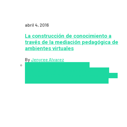
abril 4, 2016
La construcción de conocimiento a
través de la mediación pedagógica de
ambientes virtuales
By
Jenyree Alvarez
LMS
los mejores proveedores de
LMS/LXP
LXP
Tendencias de capacitación
empresarial 2026
Top de las mejores LMS/LXP
para 2026
Upskillling y reskilling
Zalvadora