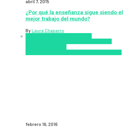
abril 7, 2015
¿Por qué la enseñanza sigue siendo el
mejor trabajo del mundo?
By
Laura Chaparro
Aprendizaje
Coursera
Educación
Presencial
Educacion Virtual
Inclusión a la
educación
Inclusión
Social
Innovación
semipresencial
TIC
Zalvadora
febrero 16, 2016