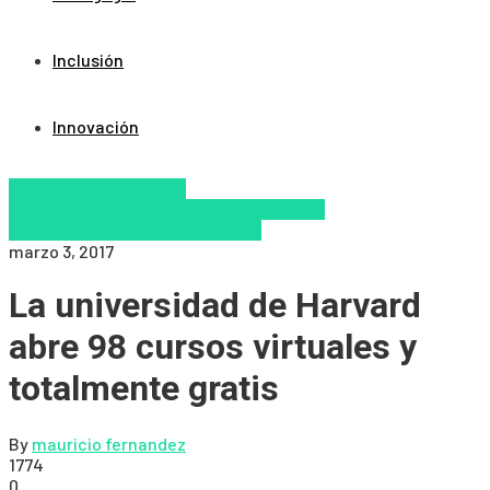
Inclusión
Innovación
Aprendizaje
Educacion
Virtual
Harvard
Innovación
MOOCS
Nuevas
Tecnologías
Stanford
tecnologia
marzo 3, 2017
La universidad de Harvard
abre 98 cursos virtuales y
totalmente gratis
By
mauricio fernandez
1774
0