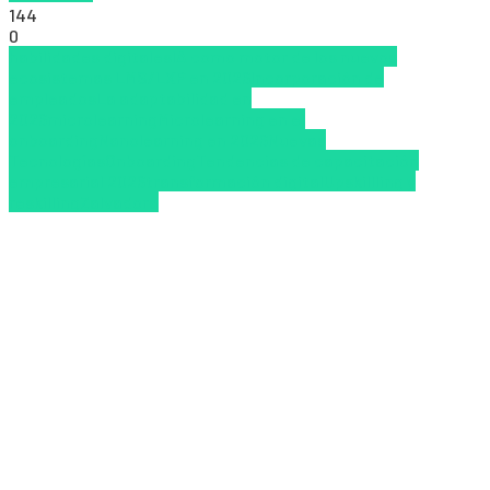
144
0
habilidades digitales
IA como motor de los nuevos
ecosistemas LMS/LXP en 2026
Incorporación de
empleados
La adaptabilidad en
2026
microlearning
Microlearning en el
onboarding
Nanolearning en 2026
Nuevas
Tecnologías
Onboarding
Tendencias de capacitación
empresarial 2026
transformación digital
Upskillling y
reskilling
Zalvadora