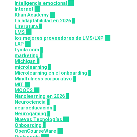
inteligencia emocional
16
Internet
43
Khan Academy
25
La adaptabilidad en 2026
5
Literatura
2
LMS
36
los mejores proveedores de LMS/LXP
25
LXP
27
Lynda.com
8
marketing
9
Michigan
9
microlearning
6
Microlearning en el onboarding
2
Mindfulness corporativo
1
MIT
10
MOOCS
64
Nanolearning en 2026
6
Neurociencia
1
neuroeducación
1
Neurogaming
1
Nuevas Tecnologías
92
Onboarding
2
OpenCourseWare
13
Pedagogía
124