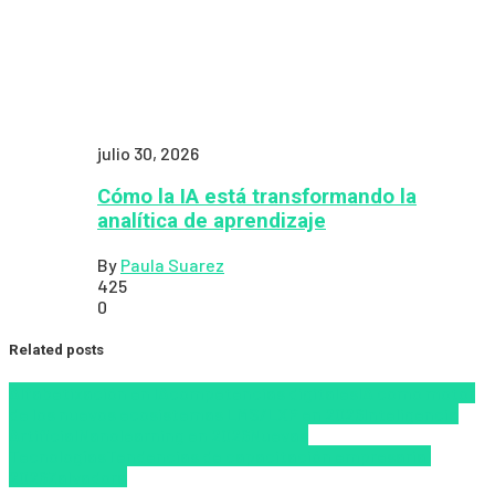
julio 30, 2026
Cómo la IA está transformando la
analítica de aprendizaje
By
Paula Suarez
425
0
Related posts
Alfabetización en IA
competencias digitales
IA como motor
de los nuevos ecosistemas LMS/LXP en 2026
Inteligencia
Artificial
Nanolearning en 2026
Nuevas
Tecnologías
Tendencias de capacitación empresarial
2026
Zalvadora