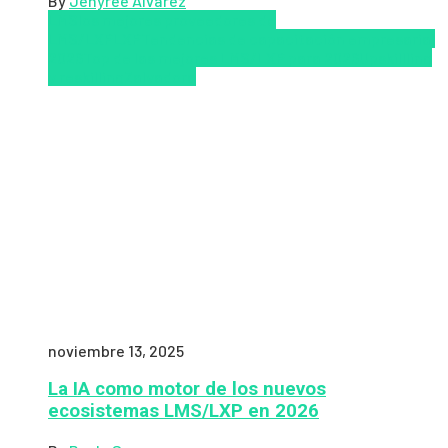
By
Jenyree Alvarez
LMS
los mejores proveedores de
LMS/LXP
LXP
Tendencias de capacitación empresarial
2026
Top de las mejores LMS/LXP para 2026
Upskillling
y reskilling
Zalvadora
noviembre 13, 2025
La IA como motor de los nuevos
ecosistemas LMS/LXP en 2026