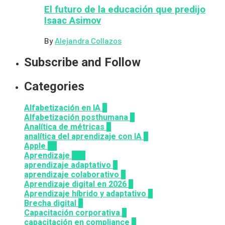
El futuro de la educación que predijo
Isaac Asimov
By
Alejandra Collazos
Subscribe and Follow
Categories
Alfabetización en IA
7
Alfabetización posthumana
2
Analítica de métricas
2
analítica del aprendizaje con IA
2
Apple
12
Aprendizaje
164
aprendizaje adaptativo
1
aprendizaje colaborativo
3
Aprendizaje digital en 2026
3
Aprendizaje híbrido y adaptativo
2
Brecha digital
1
Capacitación corporativa
1
capacitación en compliance
1