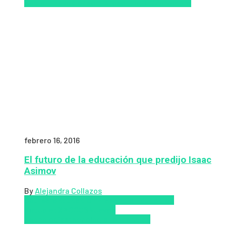
Social
Innovación
semipresencial
TIC
Zalvadora
febrero 16, 2016
El futuro de la educación que predijo Isaac
Asimov
By
Alejandra Collazos
Coursera
Educación Presencial
Educacion
Virtual
edX
MOOCS
Nuevas
Tecnologías
tecnologia
Tendencias