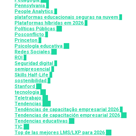
Pennsylvania
6
People Analytics
3
plataformas educacionais seguras na nuvem
3
Plataformas híbridas em 2026
2
Políticas Públicas
30
Posconflicto
2
Princeton
8
Psicología educativa
35
Redes Sociales
30
ROI
1
Seguridad digital
1
semipresencial
8
Skills Half-Life
1
sostenibilidad
1
Stanford
20
tecnologia
57
Teletrabajo
11
Tendencias
100
Tendências de capacitação empresarial 2026
7
Tendencias de capacitación empresarial 2026
26
Tendencias educativas
72
TIC
14
Top de las mejores LMS/LXP para 2026
36