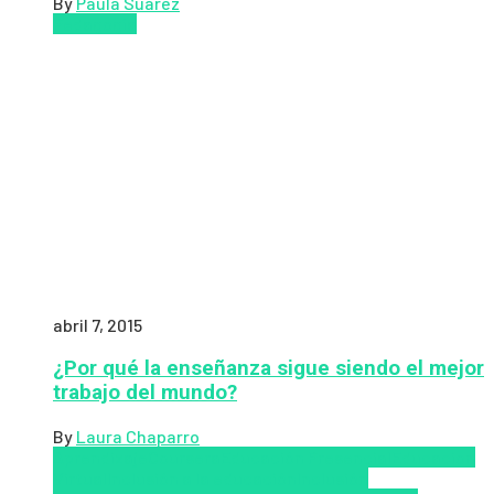
By
Paula Suarez
Pedagogía
abril 7, 2015
¿Por qué la enseñanza sigue siendo el mejor
trabajo del mundo?
By
Laura Chaparro
Aprendizaje
Coursera
Educación Presencial
Educacion
Virtual
Inclusión a la educación
Inclusión