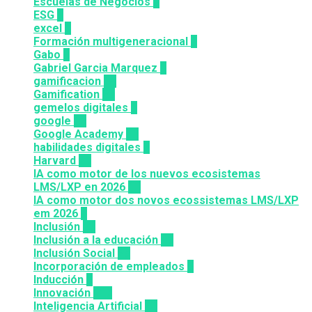
Escuelas de Negocios
7
ESG
1
excel
3
Formación multigeneracional
2
Gabo
1
Gabriel Garcia Marquez
1
gamificacion
14
Gamification
27
gemelos digitales
1
google
12
Google Academy
11
habilidades digitales
7
Harvard
20
IA como motor de los nuevos ecosistemas
LMS/LXP en 2026
11
IA como motor dos novos ecossistemas LMS/LXP
em 2026
4
Inclusión
23
Inclusión a la educación
49
Inclusión Social
28
Incorporación de empleados
5
Inducción
1
Innovación
117
Inteligencia Artificial
23