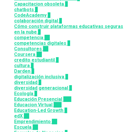
Capacitacion obsoleta
3
chatbots
3
CodeAcademy
8
colaboración digital
3
Cómo construir plataformas educativas seguras
en la nube
1
competencia
24
competencias digitales
7
Consultores
12
Coursera
50
credito estudiantil
2
cultura
2
Darden
5
digitalización inclusiva
3
diversidad
3
diversidad generacional
1
Ecología
9
Educación Presencial
115
Educacion Virtual
318
Education-Led Growth
2
edX
35
Emprendimiento
33
Escuela
81