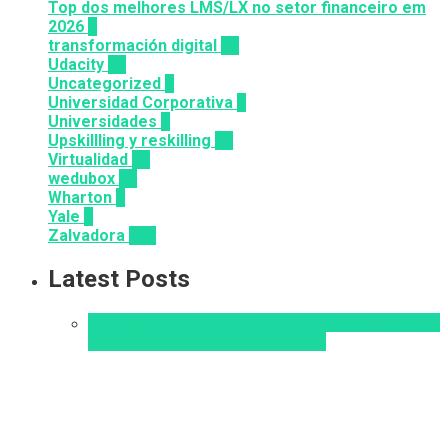
Top dos melhores LMS/LX no setor financeiro em
2026
9
transformación digital
12
Udacity
26
Uncategorized
6
Universidad Corporativa
8
Universidades
8
Upskillling y reskilling
20
Virtualidad
66
wedubox
33
Wharton
2
Yale
6
Zalvadora
136
Latest Posts
Alfabetización en IA
analítica del aprendizaje con
IA
Inteligencia Artificial
Zalvadora