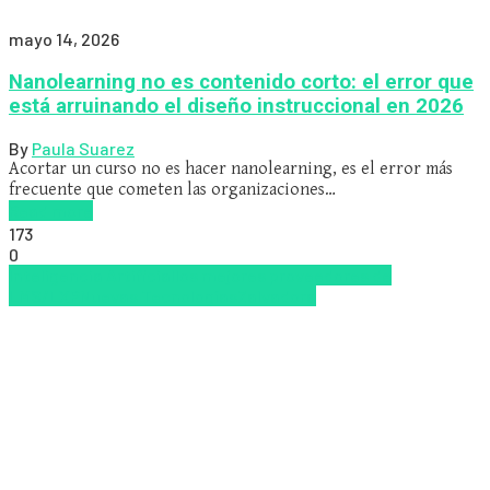
mayo 14, 2026
Nanolearning no es contenido corto: el error que
está arruinando el diseño instruccional en 2026
By
Paula Suarez
Acortar un curso no es hacer nanolearning, es el error más
frecuente que cometen las organizaciones…
Read more
173
0
Inteligencia Artificial
los mejores proveedores de
LMS/LXP
Nuevas Tecnologías
Zalvadora