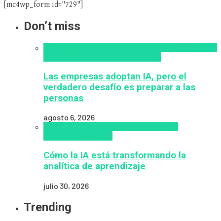
[mc4wp_form id="729"]
Don’t miss
Alfabetización en IA
analítica del aprendizaje con
IA
Inteligencia Artificial
Zalvadora
Las empresas adoptan IA, pero el
verdadero desafío es preparar a las
personas
agosto 6, 2026
analítica del aprendizaje con IA
People
Analytics
Zalvadora
Cómo la IA está transformando la
analítica de aprendizaje
julio 30, 2026
Trending