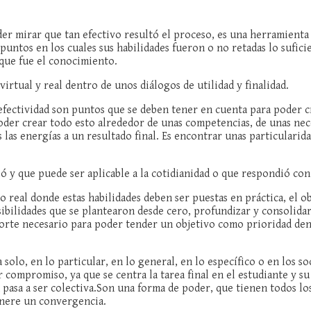
der mirar que tan efectivo resultó el proceso, es una herramienta
untos en los cuales sus habilidades fueron o no retadas lo sufici
o que fue el conocimiento.
irtual y real dentro de unos diálogos de utilidad y finalidad.
efectividad son puntos que se deben tener en cuenta para poder c
oder crear todo esto alrededor de unas competencias, de unas nece
 las energías a un resultado final. Es encontrar unas particulari
ó y que puede ser aplicable a la cotidianidad o que respondió con
o real donde estas habilidades deben ser puestas en práctica, el o
ilidades que se plantearon desde cero, profundizar y consolidar l
aporte necesario para poder tender un objetivo como prioridad den
a solo, en lo particular, en lo general, en lo específico o en los s
compromiso, ya que se centra la tarea final en el estudiante y su
asa a ser colectiva.Son una forma de poder, que tienen todos los
enere un convergencia.