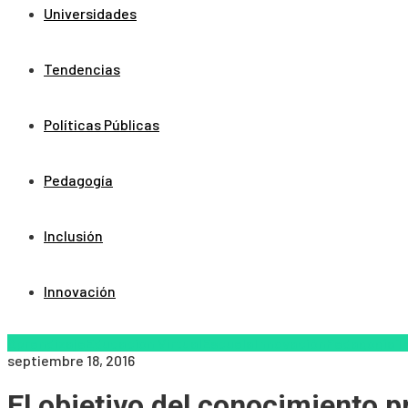
Universidades
Tendencias
Políticas Públicas
Pedagogía
Inclusión
Innovación
Aprendizaje
Educacion Virtual
Escuela
Innovación
Pedagogía
T
septiembre 18, 2016
El objetivo del conocimiento 