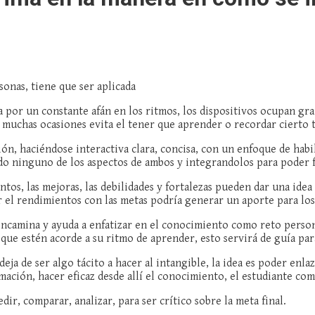
sonas, tiene que ser aplicada
 por un constante afán en los ritmos, los dispositivos ocupan gra
e muchas ocasiones evita el tener que aprender o recordar cierto
sión, haciéndose interactiva clara, concisa, con un enfoque de hab
lado ninguno de los aspectos de ambos y integrandolos para poder f
entos, las mejoras, las debilidades y fortalezas pueden dar una ide
r el rendimientos con las metas podría generar un aporte para los
 encamina y ayuda a enfatizar en el conocimiento como reto pers
 que estén acorde a su ritmo de aprender, esto servirá de guía pa
a de ser algo tácito a hacer al intangible, la idea es poder enlazar,
rmación, hacer eficaz desde allí el conocimiento, el estudiante co
dir, comparar, analizar, para ser crítico sobre la meta final.