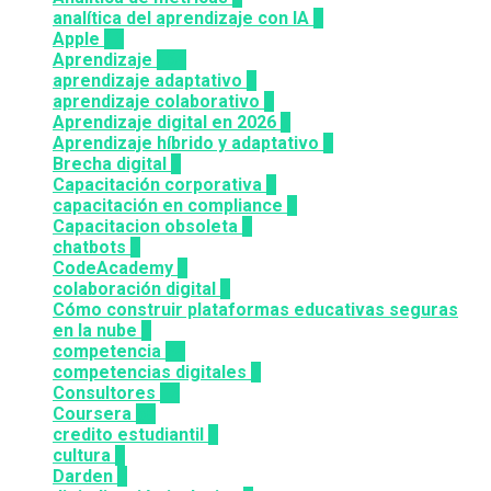
analítica del aprendizaje con IA
2
Apple
12
Aprendizaje
164
aprendizaje adaptativo
1
aprendizaje colaborativo
3
Aprendizaje digital en 2026
3
Aprendizaje híbrido y adaptativo
2
Brecha digital
1
Capacitación corporativa
1
capacitación en compliance
1
Capacitacion obsoleta
3
chatbots
3
CodeAcademy
8
colaboración digital
3
Cómo construir plataformas educativas seguras
en la nube
1
competencia
24
competencias digitales
7
Consultores
12
Coursera
50
credito estudiantil
2
cultura
2
Darden
5