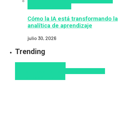
analítica del aprendizaje con IA
People
Analytics
Zalvadora
Cómo la IA está transformando la
analítica de aprendizaje
julio 30, 2026
Trending
Aprendizaje
Educacion
Virtual
Innovación
Pedagogía
Tendencias
educativas
Virtualidad