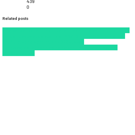
439
0
Related posts
Alfabetización en IA
competencias digitales
IA como motor
de los nuevos ecosistemas LMS/LXP en 2026
Inteligencia
Artificial
Nanolearning en 2026
Nuevas
Tecnologías
Tendencias de capacitación empresarial
2026
Zalvadora