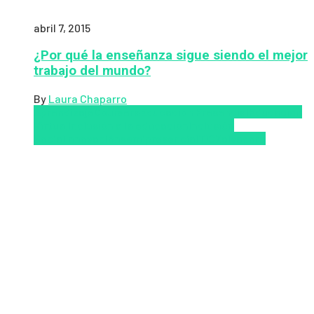
abril 7, 2015
¿Por qué la enseñanza sigue siendo el mejor
trabajo del mundo?
By
Laura Chaparro
Aprendizaje
Coursera
Educación Presencial
Educacion
Virtual
Inclusión a la educación
Inclusión
Social
Innovación
semipresencial
TIC
Zalvadora