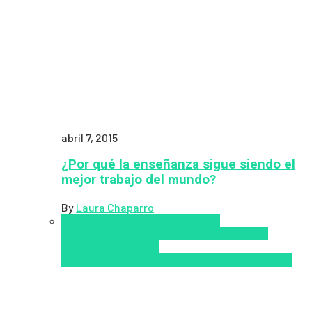
abril 7, 2015
¿Por qué la enseñanza sigue siendo el
mejor trabajo del mundo?
By
Laura Chaparro
Aprendizaje
Coursera
Educación
Presencial
Educacion Virtual
Inclusión a la
educación
Inclusión
Social
Innovación
semipresencial
TIC
Zalvadora