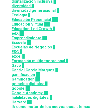
digitalización inclusiva
3
diversidad
3
diversidad generacional
1
Ecología
9
Educación Presencial
115
Educacion Virtual
318
Education-Led Growth
2
edX
35
Emprendimiento
33
Escuela
81
Escuelas de Negocios
7
ESG
1
excel
3
Formación multigeneracional
2
Gabo
1
Gabriel Garcia Marquez
1
gamificacion
14
Gamification
27
gemelos digitales
1
google
12
Google Academy
11
habilidades digitales
7
Harvard
20
IA como motor de los nuevos ecosistemas