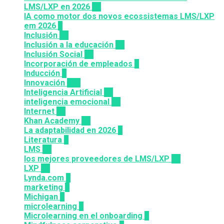
LMS/LXP en 2026
11
IA como motor dos novos ecossistemas LMS/LXP
em 2026
4
Inclusión
23
Inclusión a la educación
49
Inclusión Social
28
Incorporación de empleados
5
Inducción
1
Innovación
117
Inteligencia Artificial
23
inteligencia emocional
16
Internet
43
Khan Academy
25
La adaptabilidad en 2026
5
Literatura
2
LMS
36
los mejores proveedores de LMS/LXP
25
LXP
27
Lynda.com
8
marketing
9
Michigan
9
microlearning
6
Microlearning en el onboarding
2