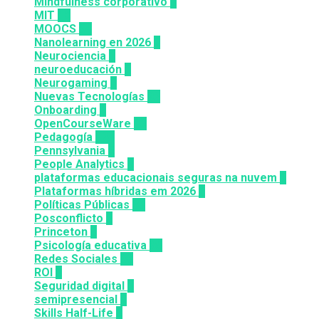
Mindfulness corporativo
1
MIT
10
MOOCS
64
Nanolearning en 2026
6
Neurociencia
1
neuroeducación
1
Neurogaming
1
Nuevas Tecnologías
92
Onboarding
2
OpenCourseWare
13
Pedagogía
124
Pennsylvania
6
People Analytics
3
plataformas educacionais seguras na nuvem
3
Plataformas híbridas em 2026
2
Políticas Públicas
30
Posconflicto
2
Princeton
8
Psicología educativa
35
Redes Sociales
30
ROI
1
Seguridad digital
1
semipresencial
8
Skills Half-Life
1