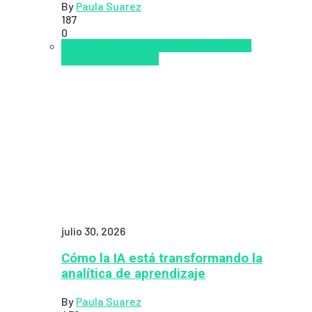
By
Paula Suarez
187
0
analítica del aprendizaje con IA
People
Analytics
Zalvadora
julio 30, 2026
Cómo la IA está transformando la
analítica de aprendizaje
By
Paula Suarez