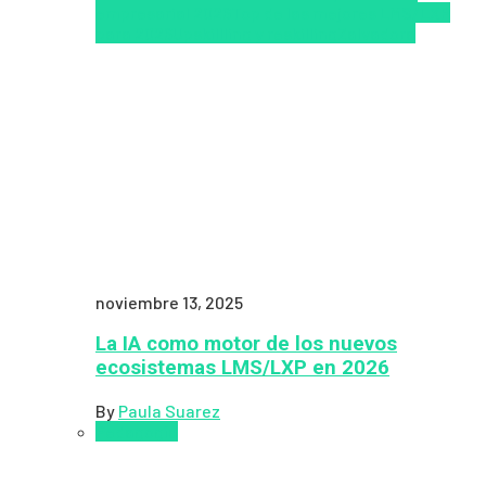
empresarial 2026
Top de las mejores LMS/LXP
para 2026
Upskillling y reskilling
Zalvadora
noviembre 13, 2025
La IA como motor de los nuevos
ecosistemas LMS/LXP en 2026
By
Paula Suarez
Pedagogía