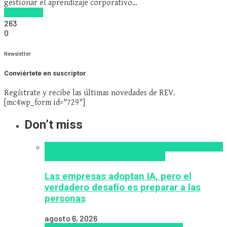
gestionar el aprendizaje corporativo…
Read more
263
0
Newsletter
Conviértete en suscriptor
Regístrate y recibe las últimas novedades de REV.
[mc4wp_form id="729"]
Don’t miss
Alfabetización en IA
analítica del aprendizaje con
IA
Inteligencia Artificial
Zalvadora
Las empresas adoptan IA, pero el
verdadero desafío es preparar a las
personas
agosto 6, 2026