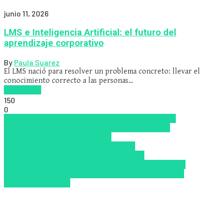
junio 11, 2026
LMS e Inteligencia Artificial: el futuro del
aprendizaje corporativo
By
Paula Suarez
El LMS nació para resolver un problema concreto: llevar el
conocimiento correcto a las personas…
Read more
150
0
habilidades digitales
IA como motor de los nuevos
ecosistemas LMS/LXP en 2026
Incorporación de
empleados
La adaptabilidad en
2026
microlearning
Microlearning en el
onboarding
Nanolearning en 2026
Nuevas
Tecnologías
Onboarding
Tendencias de capacitación
empresarial 2026
transformación digital
Upskillling y
reskilling
Zalvadora