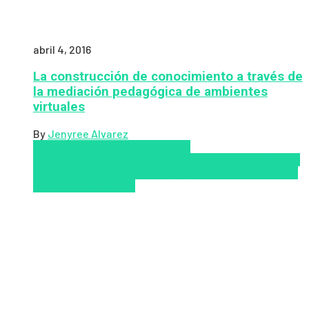
abril 4, 2016
La construcción de conocimiento a través de
la mediación pedagógica de ambientes
virtuales
By
Jenyree Alvarez
LMS
los mejores proveedores de
LMS/LXP
LXP
Tendencias de capacitación empresarial
2026
Top de las mejores LMS/LXP para 2026
Upskillling
y reskilling
Zalvadora