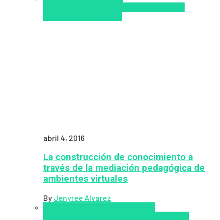
Virtual
Innovación
Pedagogía
Tendencias
educativas
Virtualidad
abril 4, 2016
La construcción de conocimiento a
través de la mediación pedagógica de
ambientes virtuales
By
Jenyree Alvarez
LMS
los mejores proveedores de
LMS/LXP
LXP
Tendencias de capacitación