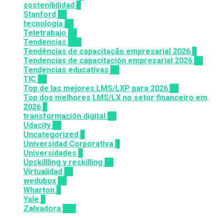
sostenibilidad
1
Stanford
20
tecnologia
57
Teletrabajo
11
Tendencias
100
Tendências de capacitação empresarial 2026
7
Tendencias de capacitación empresarial 2026
26
Tendencias educativas
72
TIC
14
Top de las mejores LMS/LXP para 2026
36
Top dos melhores LMS/LX no setor financeiro em
2026
9
transformación digital
12
Udacity
26
Uncategorized
6
Universidad Corporativa
8
Universidades
8
Upskillling y reskilling
20
Virtualidad
66
wedubox
33
Wharton
2
Yale
6
Zalvadora
136