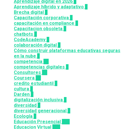
Aprendizaje digital en 2026
3
Aprendizaje híbrido y adaptativo
2
Brecha digital
1
Capacitación corporativa
1
capacitación en compliance
1
Capacitacion obsoleta
3
chatbots
3
CodeAcademy
8
colaboración digital
3
Cómo construir plataformas educativas seguras
en la nube
1
competencia
24
competencias digitales
7
Consultores
12
Coursera
50
credito estudiantil
2
cultura
2
Darden
5
digitalización inclusiva
3
diversidad
3
diversidad generacional
1
Ecología
9
Educación Presencial
115
Educacion Virtual
318