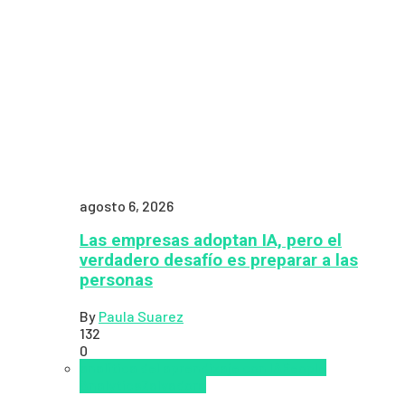
agosto 6, 2026
Las empresas adoptan IA, pero el
verdadero desafío es preparar a las
personas
By
Paula Suarez
132
0
analítica del aprendizaje con IA
People
Analytics
Zalvadora