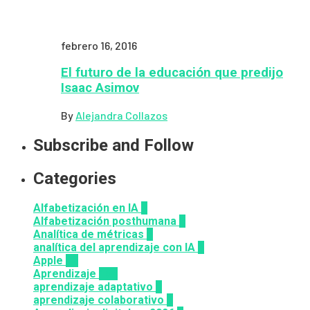
febrero 16, 2016
El futuro de la educación que predijo
Isaac Asimov
By
Alejandra Collazos
Subscribe and Follow
Categories
Alfabetización en IA
7
Alfabetización posthumana
2
Analítica de métricas
2
analítica del aprendizaje con IA
2
Apple
12
Aprendizaje
164
aprendizaje adaptativo
1
aprendizaje colaborativo
3