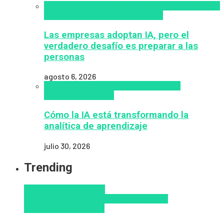
Alfabetización en IA
analítica del aprendizaje con
IA
Inteligencia Artificial
Zalvadora
Las empresas adoptan IA, pero el
verdadero desafío es preparar a las
personas
agosto 6, 2026
analítica del aprendizaje con IA
People
Analytics
Zalvadora
Cómo la IA está transformando la
analítica de aprendizaje
julio 30, 2026
Trending
Aprendizaje
Educacion
Virtual
Innovación
Pedagogía
Tendencias
educativas
Virtualidad