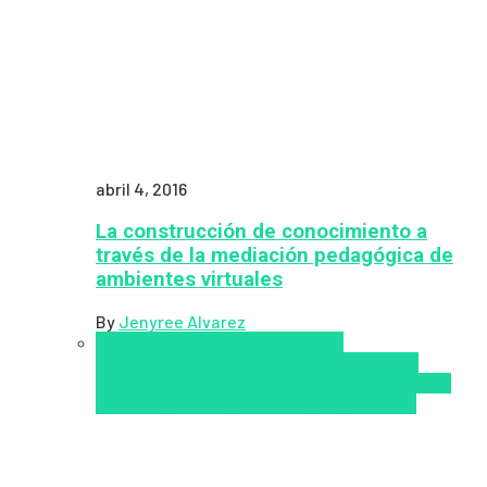
abril 4, 2016
La construcción de conocimiento a
través de la mediación pedagógica de
ambientes virtuales
By
Jenyree Alvarez
LMS
los mejores proveedores de
LMS/LXP
LXP
Tendencias de capacitación
empresarial 2026
Top de las mejores LMS/LXP
para 2026
Upskillling y reskilling
Zalvadora