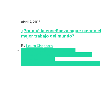
abril 7, 2015
¿Por qué la enseñanza sigue siendo el
mejor trabajo del mundo?
By
Laura Chaparro
Aprendizaje
Coursera
Educación
Presencial
Educacion Virtual
Inclusión a la
educación
Inclusión
Social
Innovación
semipresencial
TIC
Zalvadora