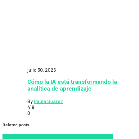
julio 30, 2026
Cómo la IA está transformando la
analítica de aprendizaje
By
Paula Suarez
419
0
Related posts
Educacion Virtual
LMS
los mejores proveedores de