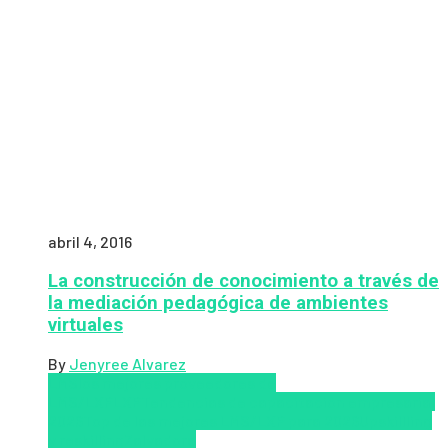
abril 4, 2016
La construcción de conocimiento a través de
la mediación pedagógica de ambientes
virtuales
By
Jenyree Alvarez
LMS
los mejores proveedores de
LMS/LXP
LXP
Tendencias de capacitación empresarial
2026
Top de las mejores LMS/LXP para 2026
Upskillling
y reskilling
Zalvadora