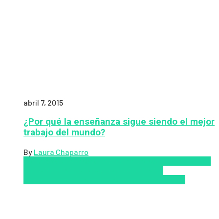
abril 7, 2015
¿Por qué la enseñanza sigue siendo el mejor
trabajo del mundo?
By
Laura Chaparro
Aprendizaje
Coursera
Educación Presencial
Educacion
Virtual
Inclusión a la educación
Inclusión
Social
Innovación
semipresencial
TIC
Zalvadora