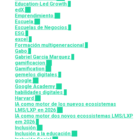
Education-Led Growth
2
edX
35
Emprendimiento
33
Escuela
81
Escuelas de Negocios
7
ESG
1
excel
3
Formación multigeneracional
2
Gabo
1
Gabriel Garcia Marquez
1
gamificacion
14
Gamification
27
gemelos digitales
1
google
12
Google Academy
11
habilidades digitales
7
Harvard
20
IA como motor de los nuevos ecosistemas
LMS/LXP en 2026
11
IA como motor dos novos ecossistemas LMS/LXP
em 2026
4
Inclusión
23
Inclusión a la educación
49