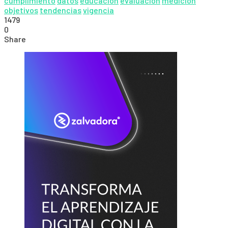
cumplimiento
datos
educacion
evaluación
medición
objetivos
tendencias
vigencia
1479
0
Share