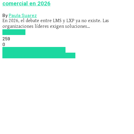
comercial en 2026
By
Paula Suarez
En 2026, el debate entre LMS y LXP ya no existe. Las
organizaciones líderes exigen soluciones…
Read more
259
0
Educacion Virtual
LMS
Nuevas
Tecnologías
Tendencias
Zalvadora