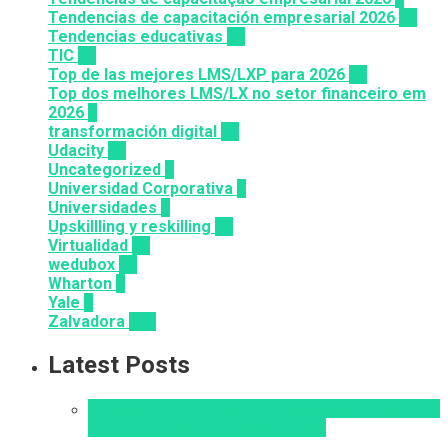
Tendencias de capacitación empresarial 2026
26
Tendencias educativas
72
TIC
14
Top de las mejores LMS/LXP para 2026
36
Top dos melhores LMS/LX no setor financeiro em
2026
9
transformación digital
12
Udacity
26
Uncategorized
6
Universidad Corporativa
8
Universidades
8
Upskillling y reskilling
20
Virtualidad
66
wedubox
33
Wharton
2
Yale
6
Zalvadora
136
Latest Posts
Alfabetización en IA
analítica del aprendizaje con
IA
Inteligencia Artificial
Zalvadora