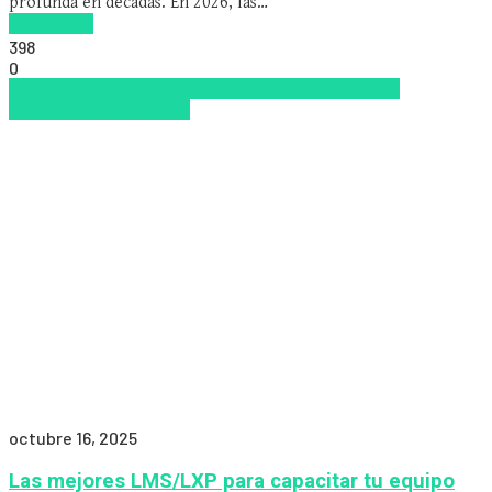
profunda en décadas. En 2026, las…
Read more
398
0
Educacion Virtual
LMS
los mejores proveedores de
LMS/LXP
LXP
Zalvadora
octubre 16, 2025
Las mejores LMS/LXP para capacitar tu equipo