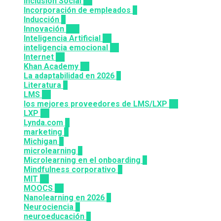
Inclusión Social
28
Incorporación de empleados
5
Inducción
1
Innovación
117
Inteligencia Artificial
23
inteligencia emocional
16
Internet
43
Khan Academy
25
La adaptabilidad en 2026
5
Literatura
2
LMS
36
los mejores proveedores de LMS/LXP
25
LXP
27
Lynda.com
8
marketing
9
Michigan
9
microlearning
6
Microlearning en el onboarding
2
Mindfulness corporativo
1
MIT
10
MOOCS
64
Nanolearning en 2026
6
Neurociencia
1
neuroeducación
1