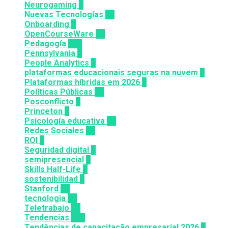
Neurogaming
1
Nuevas Tecnologías
92
Onboarding
2
OpenCourseWare
13
Pedagogía
124
Pennsylvania
6
People Analytics
3
plataformas educacionais seguras na nuvem
3
Plataformas híbridas em 2026
2
Políticas Públicas
30
Posconflicto
2
Princeton
8
Psicología educativa
35
Redes Sociales
30
ROI
1
Seguridad digital
1
semipresencial
8
Skills Half-Life
1
sostenibilidad
1
Stanford
20
tecnologia
57
Teletrabajo
11
Tendencias
100
Tendências de capacitação empresarial 2026
7