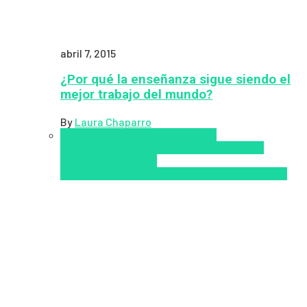
abril 7, 2015
¿Por qué la enseñanza sigue siendo el
mejor trabajo del mundo?
By
Laura Chaparro
Aprendizaje
Coursera
Educación
Presencial
Educacion Virtual
Inclusión a la
educación
Inclusión
Social
Innovación
semipresencial
TIC
Zalvadora