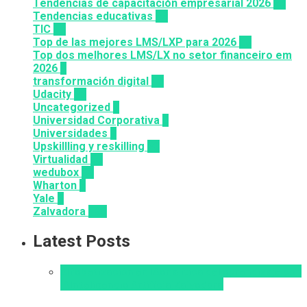
Tendencias de capacitación empresarial 2026
26
Tendencias educativas
72
TIC
14
Top de las mejores LMS/LXP para 2026
36
Top dos melhores LMS/LX no setor financeiro em
2026
9
transformación digital
12
Udacity
26
Uncategorized
6
Universidad Corporativa
8
Universidades
8
Upskillling y reskilling
20
Virtualidad
66
wedubox
33
Wharton
2
Yale
6
Zalvadora
136
Latest Posts
Alfabetización en IA
analítica del aprendizaje con
IA
Inteligencia Artificial
Zalvadora