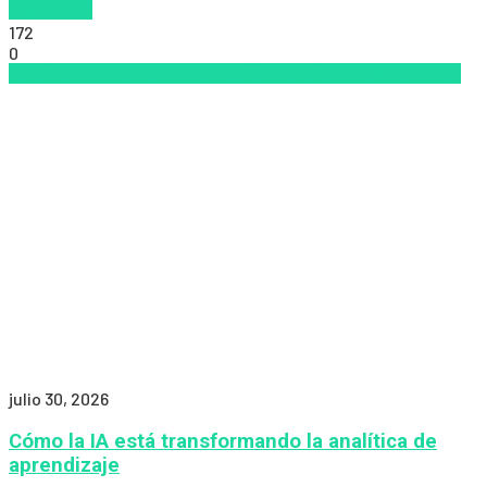
Read more
172
0
analítica del aprendizaje con IA
People Analytics
Zalvadora
julio 30, 2026
Cómo la IA está transformando la analítica de
aprendizaje