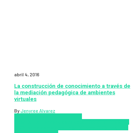
abril 4, 2016
La construcción de conocimiento a través de
la mediación pedagógica de ambientes
virtuales
By
Jenyree Alvarez
LMS
los mejores proveedores de
LMS/LXP
LXP
Tendencias de capacitación empresarial
2026
Top de las mejores LMS/LXP para 2026
Upskillling