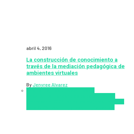
abril 4, 2016
La construcción de conocimiento a
través de la mediación pedagógica de
ambientes virtuales
By
Jenyree Alvarez
LMS
los mejores proveedores de
LMS/LXP
LXP
Tendencias de capacitación
empresarial 2026
Top de las mejores LMS/LXP
para 2026
Upskillling y reskilling
Zalvadora