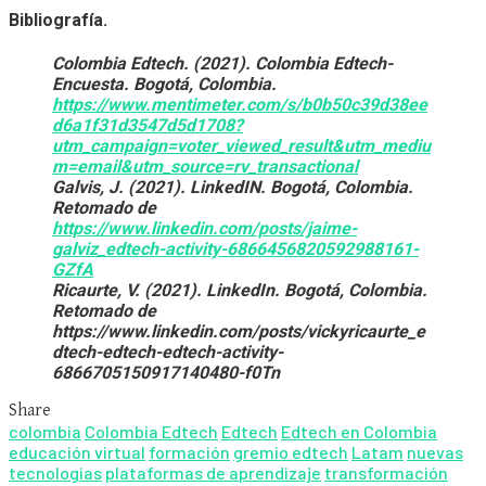
Bibliografía.
Colombia Edtech. (2021). Colombia Edtech-
Encuesta. Bogotá, Colombia.
https://www.mentimeter.com/s/b0b50c39d38ee
d6a1f31d3547d5d1708?
utm_campaign=voter_viewed_result&utm_mediu
m=email&utm_source=rv_transactional
Galvis, J. (2021). LinkedIN. Bogotá, Colombia.
Retomado de
https://www.linkedin.com/posts/jaime-
galviz_edtech-activity-6866456820592988161-
GZfA
Ricaurte, V. (2021). LinkedIn. Bogotá, Colombia.
Retomado de
https://www.linkedin.com/posts/vickyricaurte_e
dtech-edtech-edtech-activity-
6866705150917140480-f0Tn
Share
colombia
Colombia Edtech
Edtech
Edtech en Colombia
educación virtual
formación
gremio edtech
Latam
nuevas
tecnologias
plataformas de aprendizaje
transformación