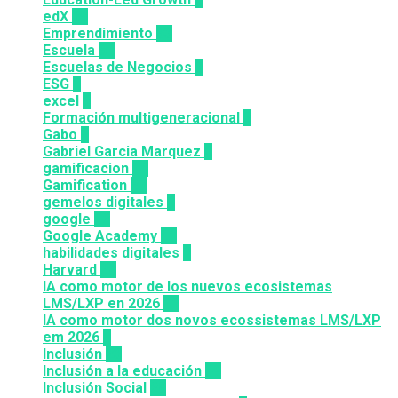
edX
35
Emprendimiento
33
Escuela
81
Escuelas de Negocios
7
ESG
1
excel
3
Formación multigeneracional
2
Gabo
1
Gabriel Garcia Marquez
1
gamificacion
14
Gamification
27
gemelos digitales
1
google
12
Google Academy
11
habilidades digitales
7
Harvard
20
IA como motor de los nuevos ecosistemas
LMS/LXP en 2026
11
IA como motor dos novos ecossistemas LMS/LXP
em 2026
4
Inclusión
23
Inclusión a la educación
49
Inclusión Social
28