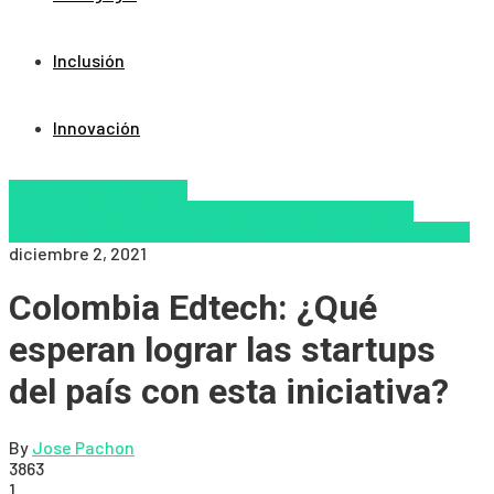
Inclusión
Innovación
Aprendizaje
Educacion
Virtual
Emprendimiento
Inclusión
Innovación
Nuevas
Tecnologías
Pedagogía
Universidades
Virtualidad
Zalvadora
diciembre 2, 2021
Colombia Edtech: ¿Qué
esperan lograr las startups
del país con esta iniciativa?
By
Jose Pachon
3863
1