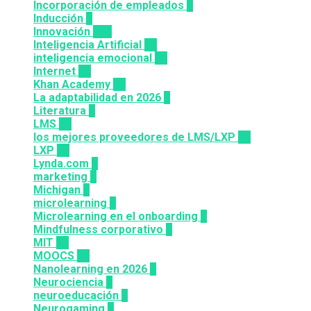
Incorporación de empleados
5
Inducción
1
Innovación
117
Inteligencia Artificial
23
inteligencia emocional
16
Internet
43
Khan Academy
25
La adaptabilidad en 2026
5
Literatura
2
LMS
36
los mejores proveedores de LMS/LXP
25
LXP
27
Lynda.com
8
marketing
9
Michigan
9
microlearning
6
Microlearning en el onboarding
2
Mindfulness corporativo
1
MIT
10
MOOCS
64
Nanolearning en 2026
6
Neurociencia
1
neuroeducación
1
Neurogaming
1