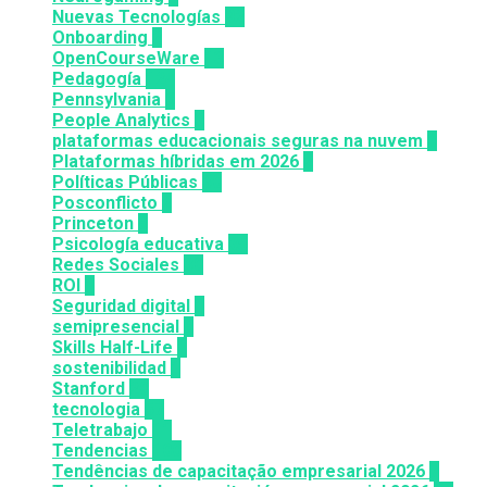
Nuevas Tecnologías
92
Onboarding
2
OpenCourseWare
13
Pedagogía
124
Pennsylvania
6
People Analytics
3
plataformas educacionais seguras na nuvem
3
Plataformas híbridas em 2026
2
Políticas Públicas
30
Posconflicto
2
Princeton
8
Psicología educativa
35
Redes Sociales
30
ROI
1
Seguridad digital
1
semipresencial
8
Skills Half-Life
1
sostenibilidad
1
Stanford
20
tecnologia
57
Teletrabajo
11
Tendencias
100
Tendências de capacitação empresarial 2026
7