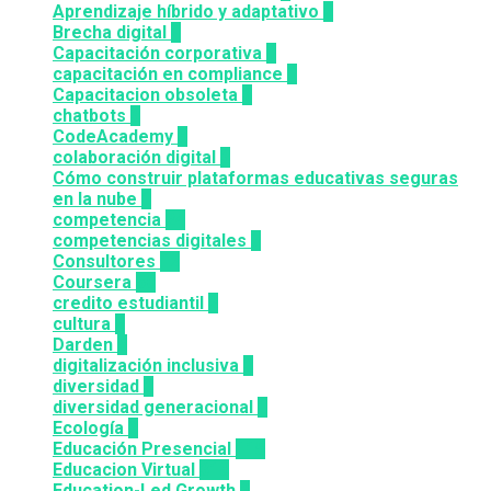
Aprendizaje híbrido y adaptativo
2
Brecha digital
1
Capacitación corporativa
1
capacitación en compliance
1
Capacitacion obsoleta
3
chatbots
3
CodeAcademy
8
colaboración digital
3
Cómo construir plataformas educativas seguras
en la nube
1
competencia
24
competencias digitales
7
Consultores
12
Coursera
50
credito estudiantil
2
cultura
2
Darden
5
digitalización inclusiva
3
diversidad
3
diversidad generacional
1
Ecología
9
Educación Presencial
115
Educacion Virtual
318
Education-Led Growth
2