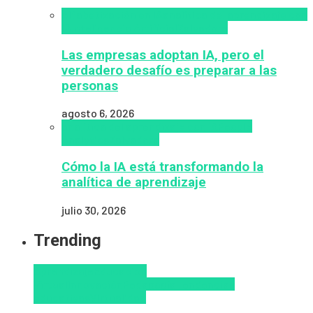
Alfabetización en IA
analítica del aprendizaje con
IA
Inteligencia Artificial
Zalvadora
Las empresas adoptan IA, pero el
verdadero desafío es preparar a las
personas
agosto 6, 2026
analítica del aprendizaje con IA
People
Analytics
Zalvadora
Cómo la IA está transformando la
analítica de aprendizaje
julio 30, 2026
Trending
Aprendizaje
Educacion
Virtual
Innovación
Pedagogía
Tendencias
educativas
Virtualidad