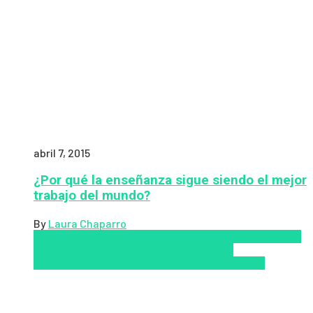
abril 7, 2015
¿Por qué la enseñanza sigue siendo el mejor
trabajo del mundo?
By
Laura Chaparro
Aprendizaje
Coursera
Educación Presencial
Educacion
Virtual
Inclusión a la educación
Inclusión
Social
Innovación
semipresencial
TIC
Zalvadora