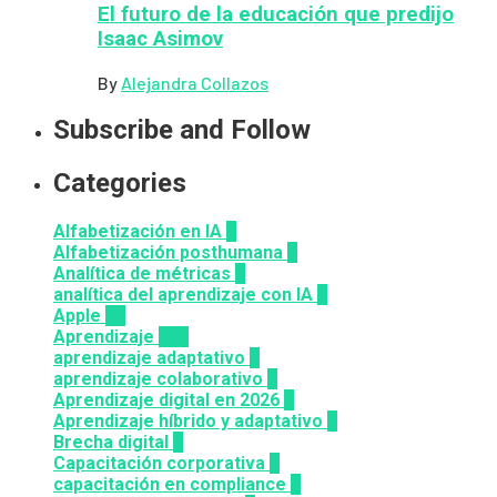
El futuro de la educación que predijo
Isaac Asimov
By
Alejandra Collazos
Subscribe and Follow
Categories
Alfabetización en IA
6
Alfabetización posthumana
2
Analítica de métricas
2
analítica del aprendizaje con IA
1
Apple
12
Aprendizaje
164
aprendizaje adaptativo
1
aprendizaje colaborativo
3
Aprendizaje digital en 2026
3
Aprendizaje híbrido y adaptativo
2
Brecha digital
1
Capacitación corporativa
1
capacitación en compliance
1