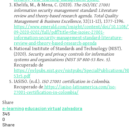
Khelifa, M., & Mena, C. (2020).
The ISO/IEC 27001
information security management standard: Literature
review and theory-based research agenda.
Total Quality
Management & Business Excellence
, 32(11-12), 1377-1396.
https://www.emerald.com/insight/content/doi/10.1108
09-2020-0202/full/pdf?title=the-isoiec-27001-
information-security-management-standard-literature-
review-and-theory-based-research-agenda
National Institute of Standards and Technology (NIST).
(2020).
Security and privacy controls for information
systems and organizations (NIST SP 800-53 Rev. 5).
Recuperado de
https://nvlpubs.nist.gov/nistpubs/SpecialPublications/N
53r5.pdf
IASISO. (n.d.).
ISO 27001 certification in Colombia.
Recuperado de
https://iasiso-latinamerica.com/iso-
27001-certification-in-colombia/
Share
e-learning
educacion virtual
zalvadora
345
0
Share