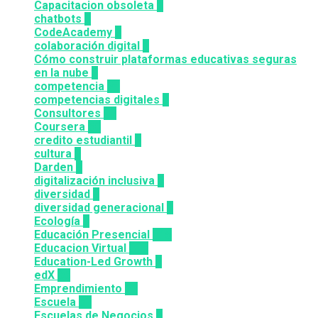
Capacitacion obsoleta
3
chatbots
3
CodeAcademy
8
colaboración digital
3
Cómo construir plataformas educativas seguras
en la nube
1
competencia
24
competencias digitales
7
Consultores
12
Coursera
50
credito estudiantil
2
cultura
2
Darden
5
digitalización inclusiva
3
diversidad
3
diversidad generacional
1
Ecología
9
Educación Presencial
115
Educacion Virtual
318
Education-Led Growth
2
edX
35
Emprendimiento
33
Escuela
81
Escuelas de Negocios
7