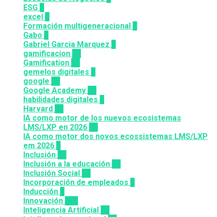
ESG
1
excel
3
Formación multigeneracional
2
Gabo
1
Gabriel Garcia Marquez
1
gamificacion
14
Gamification
27
gemelos digitales
1
google
12
Google Academy
11
habilidades digitales
7
Harvard
20
IA como motor de los nuevos ecosistemas
LMS/LXP en 2026
11
IA como motor dos novos ecossistemas LMS/LXP
em 2026
4
Inclusión
23
Inclusión a la educación
49
Inclusión Social
28
Incorporación de empleados
5
Inducción
1
Innovación
117
Inteligencia Artificial
22