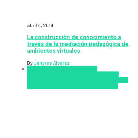
abril 4, 2016
La construcción de conocimiento a
través de la mediación pedagógica de
ambientes virtuales
By
Jenyree Alvarez
LMS
los mejores proveedores de
LMS/LXP
LXP
Tendencias de capacitación
empresarial 2026
Top de las mejores LMS/LXP
para 2026
Upskillling y reskilling
Zalvadora