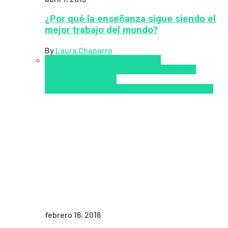
¿Por qué la enseñanza sigue siendo el
mejor trabajo del mundo?
By
Laura Chaparro
Aprendizaje
Coursera
Educación
Presencial
Educacion Virtual
Inclusión a la
educación
Inclusión
Social
Innovación
semipresencial
TIC
Zalvadora
febrero 16, 2016