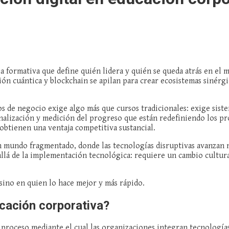
a formativa que define quién lidera y quién se queda atrás en el 
ción cuántica y blockchain se apilan para crear ecosistemas sinér
 de negocio exige algo más que cursos tradicionales: exige sistema
alización y medición del progreso que están redefiniendo los pro
obtienen una ventaja competitiva sustancial.
 mundo fragmentado, donde las tecnologías disruptivas avanzan má
llá de la implementación tecnológica: requiere un cambio cultura
 sino en quien lo hace mejor y más rápido.
ucación corporativa?
 proceso mediante el cual las organizaciones integran tecnología