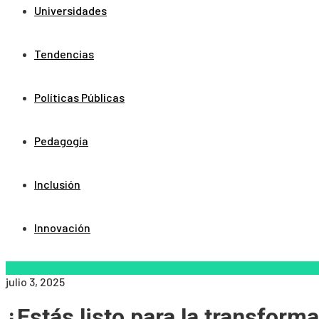
Universidades
Tendencias
Políticas Públicas
Pedagogía
Inclusión
Innovación
Aprendizaje
colaboración digital
competencias digitales
habil
julio 3, 2025
¿Estás listo para la transform