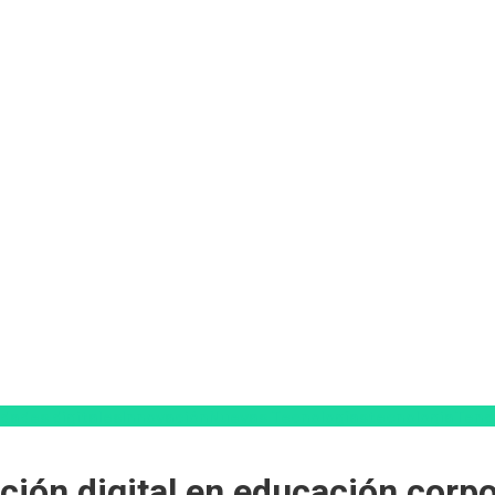
idades digitales
Innovación
Nuevas Tecnologías
tecnologia
Tend
ación digital en educación corpo