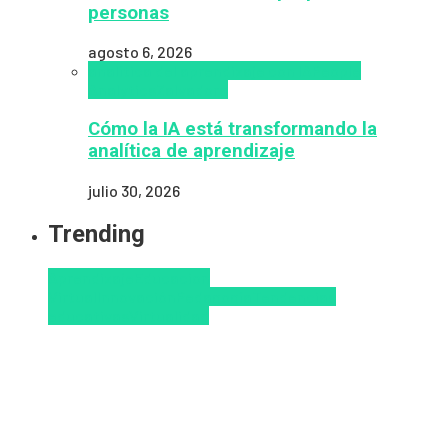
personas
agosto 6, 2026
analítica del aprendizaje con IA
People
Analytics
Zalvadora
Cómo la IA está transformando la
analítica de aprendizaje
julio 30, 2026
Trending
Aprendizaje
Educacion
Virtual
Innovación
Pedagogía
Tendencias
educativas
Virtualidad