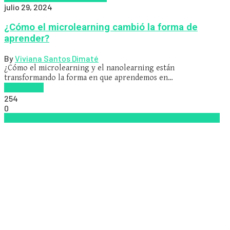
julio 29, 2024
¿Cómo el microlearning cambió la forma de
aprender?
By
Viviana Santos Dimaté
¿Cómo el microlearning y el nanolearning están
transformando la forma en que aprendemos en…
Read more
254
0
Educacion Virtual
Nuevas Tecnologías
Pedagogía
Zalvadora