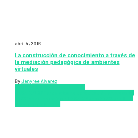
abril 4, 2016
La construcción de conocimiento a través de
la mediación pedagógica de ambientes
virtuales
By
Jenyree Alvarez
LMS
los mejores proveedores de
LMS/LXP
LXP
Tendencias de capacitación empresarial
2026
Top de las mejores LMS/LXP para 2026
Upskillling
y reskilling
Zalvadora