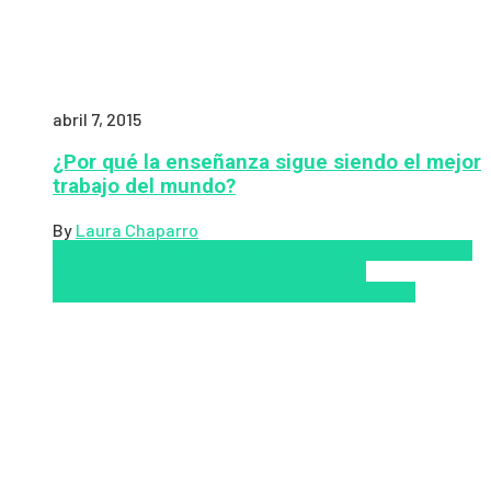
abril 7, 2015
¿Por qué la enseñanza sigue siendo el mejor
trabajo del mundo?
By
Laura Chaparro
Aprendizaje
Coursera
Educación Presencial
Educacion
Virtual
Inclusión a la educación
Inclusión
Social
Innovación
semipresencial
TIC
Zalvadora