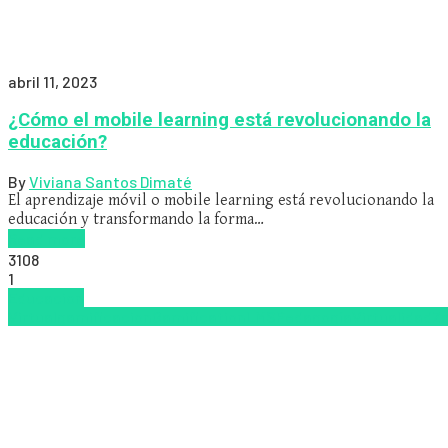
abril 11, 2023
¿Cómo el mobile learning está revolucionando la
educación?
By
Viviana Santos Dimaté
El aprendizaje móvil o mobile learning está revolucionando la
educación y transformando la forma…
Read more
3108
1
Educacion
Virtual
gamificacion
Gamification
LMS
Pedagogía
Virtualidad
Za