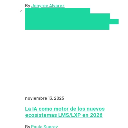
By
Jenyree Alvarez
LMS
los mejores proveedores de
LMS/LXP
LXP
Tendencias de capacitación
empresarial 2026
Top de las mejores LMS/LXP
para 2026
Upskillling y reskilling
Zalvadora
noviembre 13, 2025
La IA como motor de los nuevos
ecosistemas LMS/LXP en 2026
By
Paula Suarez