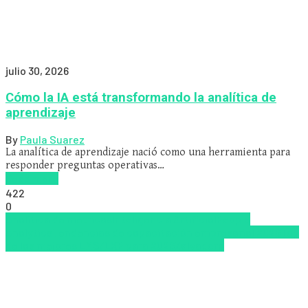
julio 30, 2026
Cómo la IA está transformando la analítica de
aprendizaje
By
Paula Suarez
La analítica de aprendizaje nació como una herramienta para
responder preguntas operativas…
Read more
422
0
Analítica de métricas
Inteligencia Artificial
People
Analytics
Tendencias de capacitación empresarial 2026
Top
de las mejores LMS/LXP para 2026
Zalvadora