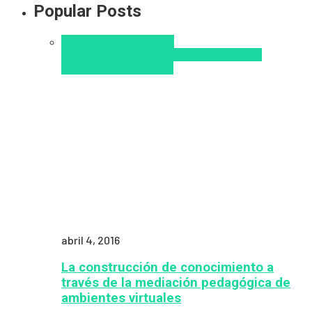
Popular Posts
Aprendizaje
Educacion
Virtual
Innovación
Pedagogía
Tendencias
educativas
Virtualidad
abril 4, 2016
La construcción de conocimiento a
través de la mediación pedagógica de
ambientes virtuales