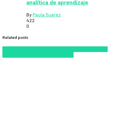
analítica de aprendizaje
By
Paula Suarez
422
0
Related posts
Alfabetización en IA
analítica del aprendizaje con
IA
Inteligencia Artificial
Zalvadora