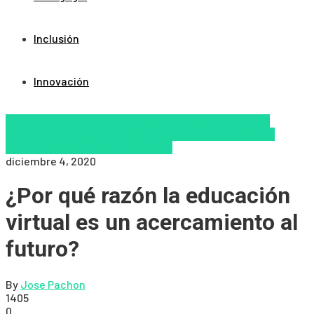
Inclusión
Innovación
Educacion Virtual
Escuelas de Negocios
Inclusión a la
educación
Innovación
Nuevas Tecnologías
Universidad
Corporativa
Virtualidad
Zalvadora
diciembre 4, 2020
¿Por qué razón la educación
virtual es un acercamiento al
futuro?
By
Jose Pachon
1405
0