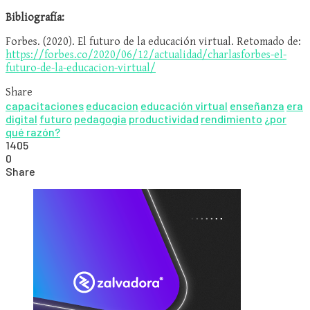
Bibliografía:
Forbes. (2020). El futuro de la educación virtual. Retomado de:
https://forbes.co/2020/06/12/actualidad/charlasforbes-el-
futuro-de-la-educacion-virtual/
Share
capacitaciones
educacion
educación virtual
enseñanza
era
digital
futuro
pedagogia
productividad
rendimiento
¿por
qué razón?
1405
0
Share