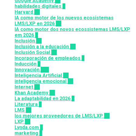
Google Academy
11
habilidades digitales
7
Harvard
20
IA como motor de los nuevos ecosistemas
LMS/LXP en 2026
11
IA como motor dos novos ecossistemas LMS/LXP
em 2026
4
Inclusión
23
Inclusión a la educación
49
Inclusión Social
28
Incorporación de empleados
5
Inducción
1
Innovación
117
Inteligencia Artificial
23
inteligencia emocional
16
Internet
43
Khan Academy
25
La adaptabilidad en 2026
5
Literatura
2
LMS
36
los mejores proveedores de LMS/LXP
25
LXP
27
Lynda.com
8
marketing
9