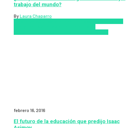
trabajo del mundo?
By
Laura Chaparro
Aprendizaje
Coursera
Educación Presencial
Educacion
Virtual
Inclusión a la educación
Inclusión
Social
Innovación
semipresencial
TIC
Zalvadora
febrero 16, 2016
El futuro de la educación que predijo Isaac
Asimov