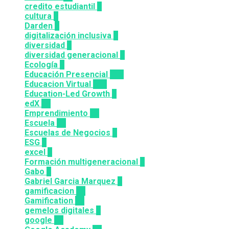
credito estudiantil
2
cultura
2
Darden
5
digitalización inclusiva
3
diversidad
3
diversidad generacional
1
Ecología
9
Educación Presencial
115
Educacion Virtual
318
Education-Led Growth
2
edX
35
Emprendimiento
33
Escuela
81
Escuelas de Negocios
7
ESG
1
excel
3
Formación multigeneracional
2
Gabo
1
Gabriel Garcia Marquez
1
gamificacion
14
Gamification
27
gemelos digitales
1
google
12