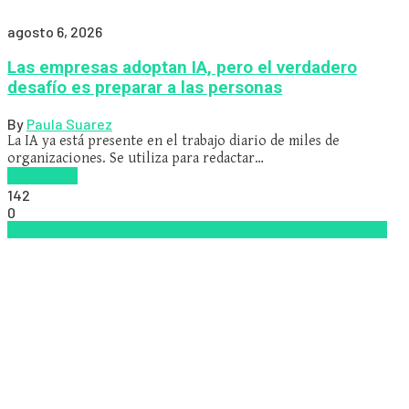
agosto 6, 2026
Las empresas adoptan IA, pero el verdadero
desafío es preparar a las personas
By
Paula Suarez
La IA ya está presente en el trabajo diario de miles de
organizaciones. Se utiliza para redactar…
Read more
142
0
analítica del aprendizaje con IA
People Analytics
Zalvadora