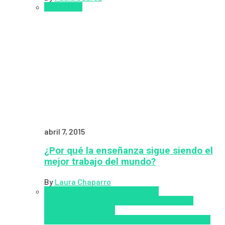
Pedagogía
abril 7, 2015
¿Por qué la enseñanza sigue siendo el
mejor trabajo del mundo?
By
Laura Chaparro
Aprendizaje
Coursera
Educación
Presencial
Educacion Virtual
Inclusión a la
educación
Inclusión
Social
Innovación
semipresencial
TIC
Zalvadora