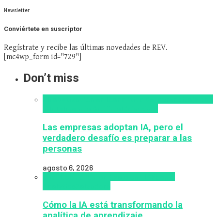
Newsletter
Conviértete en suscriptor
Regístrate y recibe las últimas novedades de REV.
[mc4wp_form id="729"]
Don’t miss
Alfabetización en IA
analítica del aprendizaje con
IA
Inteligencia Artificial
Zalvadora
Las empresas adoptan IA, pero el
verdadero desafío es preparar a las
personas
agosto 6, 2026
analítica del aprendizaje con IA
People
Analytics
Zalvadora
Cómo la IA está transformando la
analítica de aprendizaje