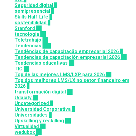
Seguridad digital
1
semipresencial
8
Skills Half-Life
1
sostenibilidad
1
Stanford
20
tecnologia
57
Teletrabajo
11
Tendencias
100
Tendências de capacitação empresarial 2026
7
Tendencias de capacitación empresarial 2026
26
Tendencias educativas
72
TIC
14
Top de las mejores LMS/LXP para 2026
36
Top dos melhores LMS/LX no setor financeiro em
2026
9
transformación digital
12
Udacity
26
Uncategorized
6
Universidad Corporativa
8
Universidades
8
Upskillling y reskilling
20
Virtualidad
66
wedubox
33