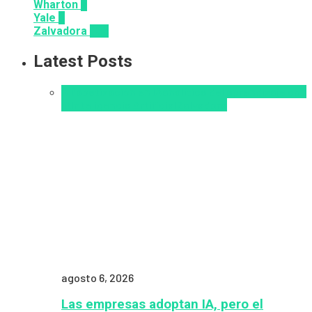
Wharton
2
Yale
6
Zalvadora
136
Latest Posts
Alfabetización en IA
analítica del aprendizaje con
IA
Inteligencia Artificial
Zalvadora
agosto 6, 2026
Las empresas adoptan IA, pero el