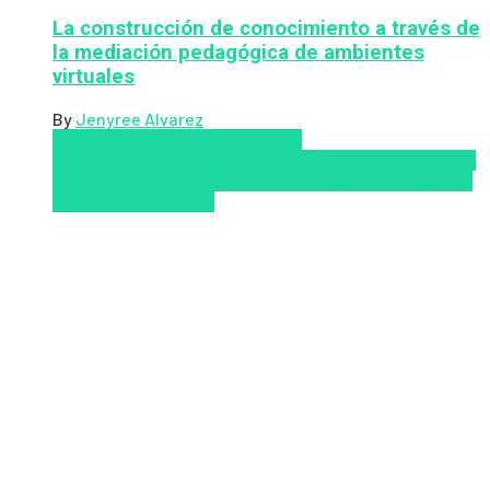
La construcción de conocimiento a través de
la mediación pedagógica de ambientes
virtuales
By
Jenyree Alvarez
LMS
los mejores proveedores de
LMS/LXP
LXP
Tendencias de capacitación empresarial
2026
Top de las mejores LMS/LXP para 2026
Upskillling
y reskilling
Zalvadora