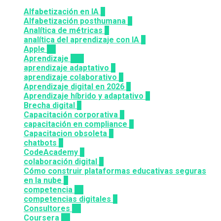
Alfabetización en IA
7
Alfabetización posthumana
2
Analítica de métricas
2
analítica del aprendizaje con IA
2
Apple
12
Aprendizaje
164
aprendizaje adaptativo
1
aprendizaje colaborativo
3
Aprendizaje digital en 2026
3
Aprendizaje híbrido y adaptativo
2
Brecha digital
1
Capacitación corporativa
1
capacitación en compliance
1
Capacitacion obsoleta
3
chatbots
3
CodeAcademy
8
colaboración digital
3
Cómo construir plataformas educativas seguras
en la nube
1
competencia
24
competencias digitales
7
Consultores
12
Coursera
50