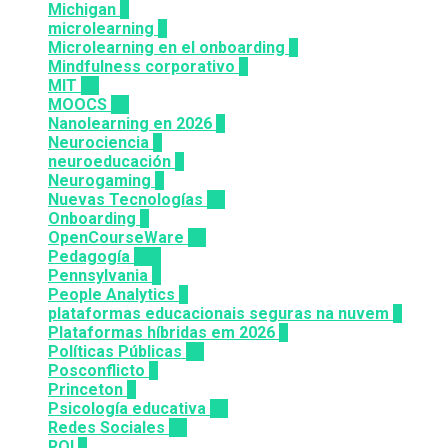
Michigan
9
microlearning
6
Microlearning en el onboarding
2
Mindfulness corporativo
1
MIT
10
MOOCS
64
Nanolearning en 2026
6
Neurociencia
1
neuroeducación
1
Neurogaming
1
Nuevas Tecnologías
92
Onboarding
2
OpenCourseWare
13
Pedagogía
124
Pennsylvania
6
People Analytics
3
plataformas educacionais seguras na nuvem
3
Plataformas híbridas em 2026
2
Políticas Públicas
30
Posconflicto
2
Princeton
8
Psicología educativa
35
Redes Sociales
30
ROI
1