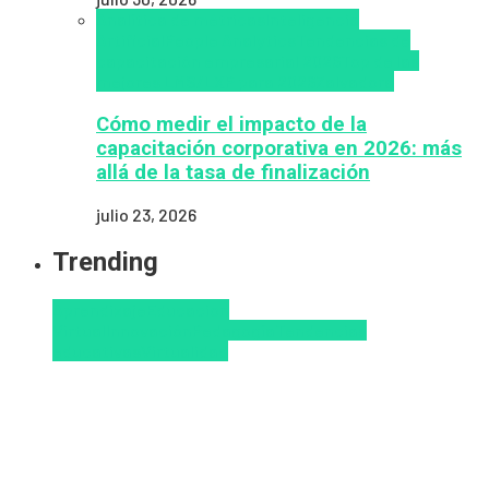
Analítica de métricas
Inteligencia
Artificial
People Analytics
Tendencias de
capacitación empresarial 2026
Top de las
mejores LMS/LXP para 2026
Zalvadora
Cómo medir el impacto de la
capacitación corporativa en 2026: más
allá de la tasa de finalización
julio 23, 2026
Trending
Aprendizaje
Educacion
Virtual
Innovación
Pedagogía
Tendencias
educativas
Virtualidad