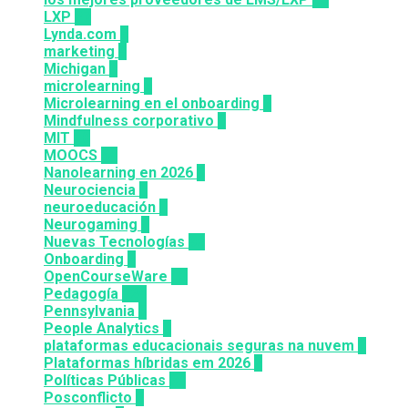
LXP
27
Lynda.com
8
marketing
9
Michigan
9
microlearning
6
Microlearning en el onboarding
2
Mindfulness corporativo
1
MIT
10
MOOCS
64
Nanolearning en 2026
6
Neurociencia
1
neuroeducación
1
Neurogaming
1
Nuevas Tecnologías
92
Onboarding
2
OpenCourseWare
13
Pedagogía
124
Pennsylvania
6
People Analytics
3
plataformas educacionais seguras na nuvem
3
Plataformas híbridas em 2026
2
Políticas Públicas
30
Posconflicto
2