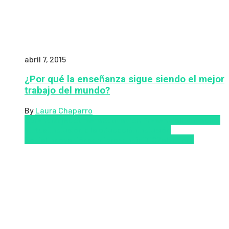
abril 7, 2015
¿Por qué la enseñanza sigue siendo el mejor
trabajo del mundo?
By
Laura Chaparro
Aprendizaje
Coursera
Educación Presencial
Educacion
Virtual
Inclusión a la educación
Inclusión
Social
Innovación
semipresencial
TIC
Zalvadora