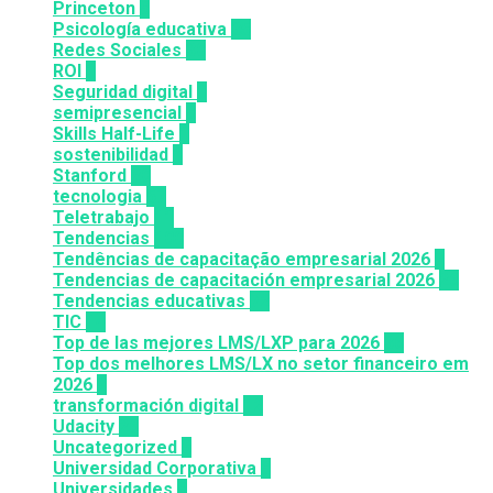
Princeton
8
Psicología educativa
35
Redes Sociales
30
ROI
1
Seguridad digital
1
semipresencial
8
Skills Half-Life
1
sostenibilidad
1
Stanford
20
tecnologia
57
Teletrabajo
11
Tendencias
100
Tendências de capacitação empresarial 2026
7
Tendencias de capacitación empresarial 2026
26
Tendencias educativas
72
TIC
14
Top de las mejores LMS/LXP para 2026
36
Top dos melhores LMS/LX no setor financeiro em
2026
9
transformación digital
12
Udacity
26
Uncategorized
6
Universidad Corporativa
8
Universidades
8