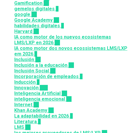
Gamification
27
gemelos digitales
1
google
12
Google Academy
11
habilidades digitales
7
Harvard
20
IA como motor de los nuevos ecosistemas
LMS/LXP en 2026
11
IA como motor dos novos ecossistemas LMS/LXP
em 2026
4
Inclusión
23
Inclusión a la educación
49
Inclusión Social
28
Incorporación de empleados
5
Inducción
1
Innovación
117
Inteligencia Artificial
22
inteligencia emocional
16
Internet
43
Khan Academy
25
La adaptabilidad en 2026
5
Literatura
2
LMS
36
los mejores proveedores de LMS/LXP
25