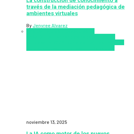
La construcción de conocimiento a
través de la mediación pedagógica de
ambientes virtuales
By
Jenyree Alvarez
LMS
los mejores proveedores de
LMS/LXP
LXP
Tendencias de capacitación
empresarial 2026
Top de las mejores LMS/LXP
para 2026
Upskillling y reskilling
Zalvadora
noviembre 13, 2025
La IA como motor de los nuevos