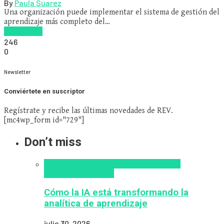
By
Paula Suarez
Una organización puede implementar el sistema de gestión del
aprendizaje más completo del…
Read more
246
0
Newsletter
Conviértete en suscriptor
Regístrate y recibe las últimas novedades de REV.
[mc4wp_form id="729"]
Don’t miss
analítica del aprendizaje con IA
People
Analytics
Zalvadora
Cómo la IA está transformando la
analítica de aprendizaje
julio 30, 2026