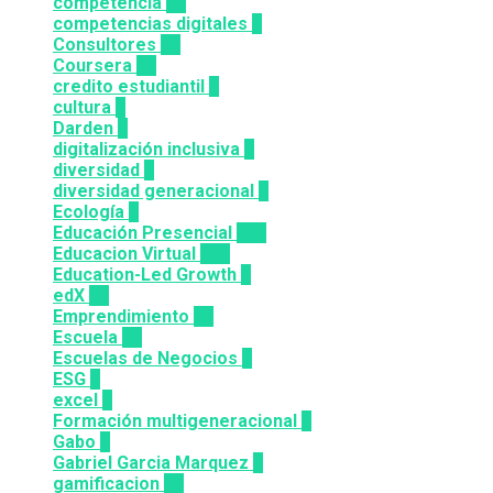
competencia
24
competencias digitales
7
Consultores
12
Coursera
50
credito estudiantil
2
cultura
2
Darden
5
digitalización inclusiva
3
diversidad
3
diversidad generacional
1
Ecología
9
Educación Presencial
115
Educacion Virtual
318
Education-Led Growth
2
edX
35
Emprendimiento
33
Escuela
81
Escuelas de Negocios
7
ESG
1
excel
3
Formación multigeneracional
2
Gabo
1
Gabriel Garcia Marquez
1
gamificacion
14