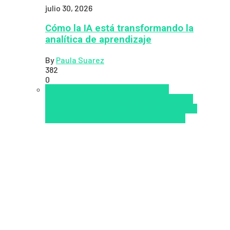
julio 30, 2026
Cómo la IA está transformando la
analítica de aprendizaje
By
Paula Suarez
382
0
Analítica de métricas
Inteligencia
Artificial
People Analytics
Tendencias de
capacitación empresarial 2026
Top de las
mejores LMS/LXP para 2026
Zalvadora