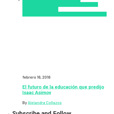
Presencial
Educacion Virtual
Inclusión a la
educación
Inclusión
Social
Innovación
semipresencial
TIC
Zalvadora
febrero 16, 2016
El futuro de la educación que predijo
Isaac Asimov
By
Alejandra Collazos
Subscribe and Follow