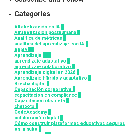
Categories
Alfabetización en IA
6
Alfabetización posthumana
2
Analítica de métricas
2
analítica del aprendizaje con IA
1
Apple
12
Aprendizaje
164
aprendizaje adaptativo
1
aprendizaje colaborativo
3
Aprendizaje digital en 2026
3
Aprendizaje híbrido y adaptativo
2
Brecha digital
1
Capacitación corporativa
1
capacitación en compliance
1
Capacitacion obsoleta
3
chatbots
3
CodeAcademy
8
colaboración digital
3
Cómo construir plataformas educativas seguras
en la nube
1