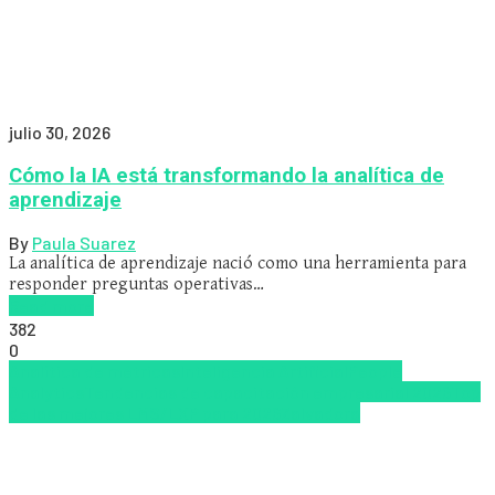
julio 30, 2026
Cómo la IA está transformando la analítica de
aprendizaje
By
Paula Suarez
La analítica de aprendizaje nació como una herramienta para
responder preguntas operativas…
Read more
382
0
Analítica de métricas
Inteligencia Artificial
People
Analytics
Tendencias de capacitación empresarial 2026
Top
de las mejores LMS/LXP para 2026
Zalvadora