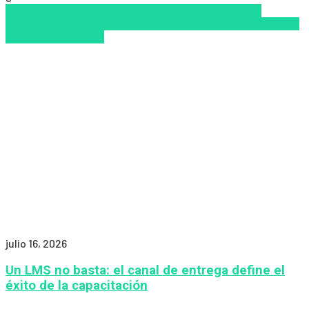
los mejores proveedores de LMS/LXP
Tendencias de
capacitación empresarial 2026
Top de las mejores LMS/LXP
para 2026
Zalvadora
julio 16, 2026
Un LMS no basta: el canal de entrega define el
éxito de la capacitación