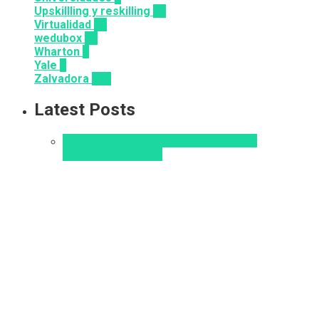
Upskillling y reskilling
20
Virtualidad
66
wedubox
33
Wharton
2
Yale
6
Zalvadora
135
Latest Posts
analítica del aprendizaje con IA
People
Analytics
Zalvadora