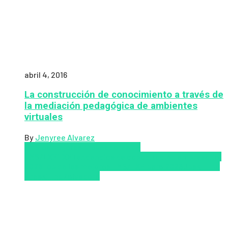
abril 4, 2016
La construcción de conocimiento a través de
la mediación pedagógica de ambientes
virtuales
By
Jenyree Alvarez
LMS
los mejores proveedores de
LMS/LXP
LXP
Tendencias de capacitación empresarial
2026
Top de las mejores LMS/LXP para 2026
Upskillling
y reskilling
Zalvadora