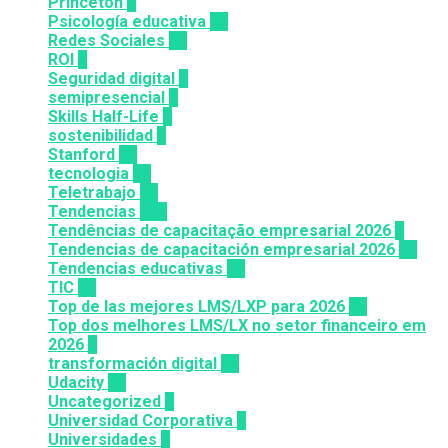
Princeton
8
Psicología educativa
35
Redes Sociales
30
ROI
1
Seguridad digital
1
semipresencial
8
Skills Half-Life
1
sostenibilidad
1
Stanford
20
tecnologia
57
Teletrabajo
11
Tendencias
100
Tendências de capacitação empresarial 2026
7
Tendencias de capacitación empresarial 2026
26
Tendencias educativas
72
TIC
14
Top de las mejores LMS/LXP para 2026
36
Top dos melhores LMS/LX no setor financeiro em
2026
9
transformación digital
12
Udacity
26
Uncategorized
6
Universidad Corporativa
8
Universidades
8