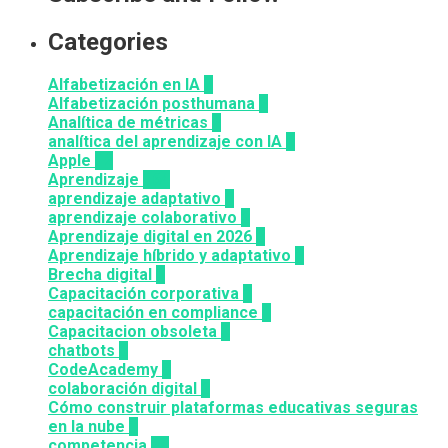
Categories
Alfabetización en IA
7
Alfabetización posthumana
2
Analítica de métricas
2
analítica del aprendizaje con IA
2
Apple
12
Aprendizaje
164
aprendizaje adaptativo
1
aprendizaje colaborativo
3
Aprendizaje digital en 2026
3
Aprendizaje híbrido y adaptativo
2
Brecha digital
1
Capacitación corporativa
1
capacitación en compliance
1
Capacitacion obsoleta
3
chatbots
3
CodeAcademy
8
colaboración digital
3
Cómo construir plataformas educativas seguras
en la nube
1
competencia
24