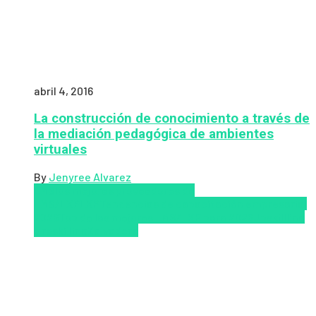
abril 4, 2016
La construcción de conocimiento a través de
la mediación pedagógica de ambientes
virtuales
By
Jenyree Alvarez
LMS
los mejores proveedores de
LMS/LXP
LXP
Tendencias de capacitación empresarial
2026
Top de las mejores LMS/LXP para 2026
Upskillling
y reskilling
Zalvadora