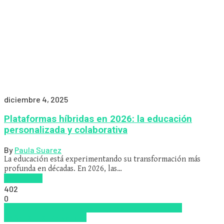
diciembre 4, 2025
Plataformas híbridas en 2026: la educación
personalizada y colaborativa
By
Paula Suarez
La educación está experimentando su transformación más
profunda en décadas. En 2026, las…
Read more
402
0
Educacion Virtual
LMS
los mejores proveedores de
LMS/LXP
LXP
Zalvadora