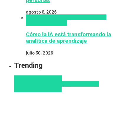
personas
agosto 6, 2026
analítica del aprendizaje con IA
People
Analytics
Zalvadora
Cómo la IA está transformando la
analítica de aprendizaje
julio 30, 2026
Trending
Aprendizaje
Educacion
Virtual
Innovación
Pedagogía
Tendencias
educativas
Virtualidad