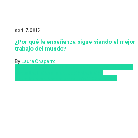
abril 7, 2015
¿Por qué la enseñanza sigue siendo el mejor
trabajo del mundo?
By
Laura Chaparro
Aprendizaje
Coursera
Educación Presencial
Educacion
Virtual
Inclusión a la educación
Inclusión
Social
Innovación
semipresencial
TIC
Zalvadora