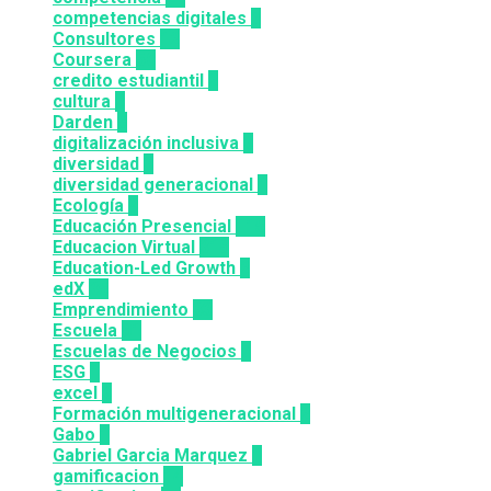
competencias digitales
7
Consultores
12
Coursera
50
credito estudiantil
2
cultura
2
Darden
5
digitalización inclusiva
3
diversidad
3
diversidad generacional
1
Ecología
9
Educación Presencial
115
Educacion Virtual
318
Education-Led Growth
2
edX
35
Emprendimiento
33
Escuela
81
Escuelas de Negocios
7
ESG
1
excel
3
Formación multigeneracional
2
Gabo
1
Gabriel Garcia Marquez
1
gamificacion
14