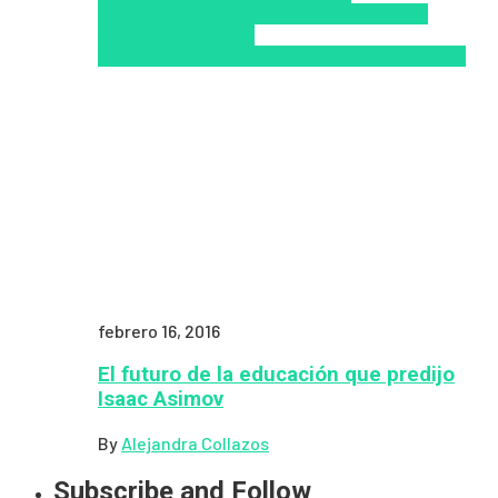
Presencial
Educacion Virtual
Inclusión a la
educación
Inclusión
Social
Innovación
semipresencial
TIC
Zalvadora
febrero 16, 2016
El futuro de la educación que predijo
Isaac Asimov
By
Alejandra Collazos
Subscribe and Follow