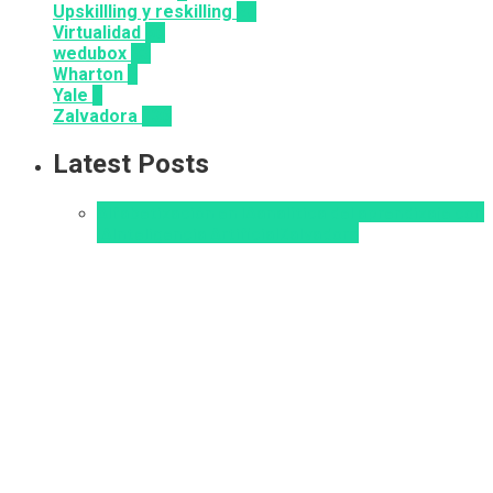
Upskillling y reskilling
20
Virtualidad
66
wedubox
33
Wharton
2
Yale
6
Zalvadora
136
Latest Posts
Alfabetización en IA
analítica del aprendizaje con
IA
Inteligencia Artificial
Zalvadora