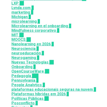
LXP
27
Lynda.com
8
marketing
9
Michigan
9
microlearning
6
Microlearning en el onboarding
2
Mindfulness corporativo
1
MIT
10
MOOCS
64
Nanolearning en 2026
6
Neurociencia
1
neuroeducación
1
Neurogaming
1
Nuevas Tecnologías
92
Onboarding
2
OpenCourseWare
13
Pedagogía
124
Pennsylvania
6
People Analytics
3
plataformas educacionais seguras na nuvem
3
Plataformas híbridas em 2026
2
Políticas Públicas
30
Posconflicto
2