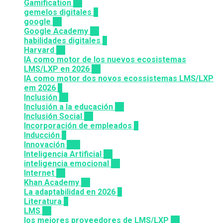
Gamification
27
gemelos digitales
1
google
12
Google Academy
11
habilidades digitales
7
Harvard
20
IA como motor de los nuevos ecosistemas
LMS/LXP en 2026
11
IA como motor dos novos ecossistemas LMS/LXP
em 2026
4
Inclusión
23
Inclusión a la educación
49
Inclusión Social
28
Incorporación de empleados
5
Inducción
1
Innovación
117
Inteligencia Artificial
23
inteligencia emocional
16
Internet
43
Khan Academy
25
La adaptabilidad en 2026
5
Literatura
2
LMS
36
los mejores proveedores de LMS/LXP
25