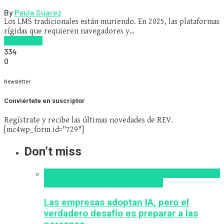
By
Paula Suarez
Los LMS tradicionales están muriendo. En 2025, las plataformas
rígidas que requieren navegadores y…
Read more
334
0
Newsletter
Conviértete en suscriptor
Regístrate y recibe las últimas novedades de REV.
[mc4wp_form id="729"]
Don’t miss
Alfabetización en IA
analítica del aprendizaje con
IA
Inteligencia Artificial
Zalvadora
Las empresas adoptan IA, pero el
verdadero desafío es preparar a las