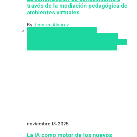
través de la mediación pedagógica de
ambientes virtuales
By
Jenyree Alvarez
LMS
los mejores proveedores de
LMS/LXP
LXP
Tendencias de capacitación
empresarial 2026
Top de las mejores LMS/LXP
para 2026
Upskillling y reskilling
Zalvadora
noviembre 13, 2025
La IA como motor de los nuevos