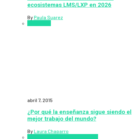
ecosistemas LMS/LXP en 2026
By
Paula Suarez
Pedagogía
abril 7, 2015
¿Por qué la enseñanza sigue siendo el
mejor trabajo del mundo?
By
Laura Chaparro
Aprendizaje
Coursera
Educación