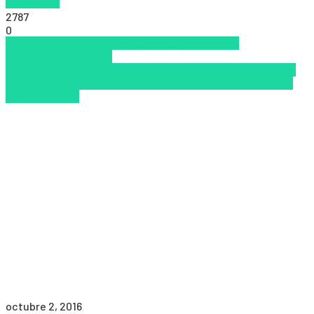
Read more
2787
0
Aprendizaje
CodeAcademy
Coursera
Educación
Presencial
Educacion
Virtual
Escuela
Inclusión
Innovación
Internet
MOOCS
Nuevas
Tecnologías
Pedagogía
tecnologia
Tendencias
Tendencias
educativas
TIC
octubre 2, 2016