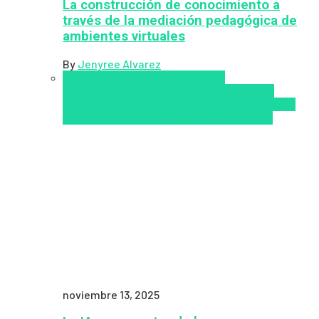
La construcción de conocimiento a
través de la mediación pedagógica de
ambientes virtuales
By
Jenyree Alvarez
LMS
los mejores proveedores de
LMS/LXP
LXP
Tendencias de capacitación
empresarial 2026
Top de las mejores LMS/LXP
para 2026
Upskillling y reskilling
Zalvadora
noviembre 13, 2025