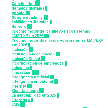
Gamification
27
gemelos digitales
1
google
12
Google Academy
11
habilidades digitales
7
Harvard
20
IA como motor de los nuevos ecosistemas
LMS/LXP en 2026
11
IA como motor dos novos ecossistemas LMS/LXP
em 2026
4
Inclusión
23
Inclusión a la educación
49
Inclusión Social
28
Incorporación de empleados
5
Inducción
1
Innovación
117
Inteligencia Artificial
23
inteligencia emocional
16
Internet
43
Khan Academy
25
La adaptabilidad en 2026
5
Literatura
2
LMS
36