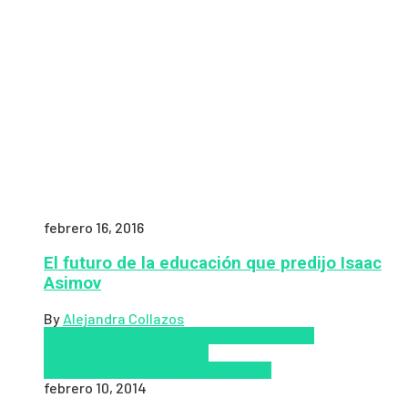
febrero 16, 2016
El futuro de la educación que predijo Isaac
Asimov
By
Alejandra Collazos
Coursera
Educación Presencial
Educacion
Virtual
edX
MOOCS
Nuevas
Tecnologías
tecnologia
Tendencias
febrero 10, 2014