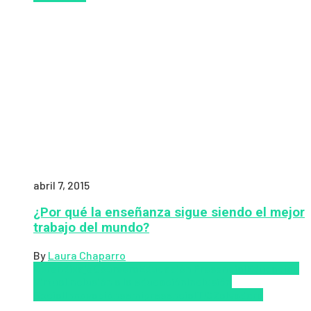
abril 7, 2015
¿Por qué la enseñanza sigue siendo el mejor
trabajo del mundo?
By
Laura Chaparro
Aprendizaje
Coursera
Educación Presencial
Educacion
Virtual
Inclusión a la educación
Inclusión
Social
Innovación
semipresencial
TIC
Zalvadora