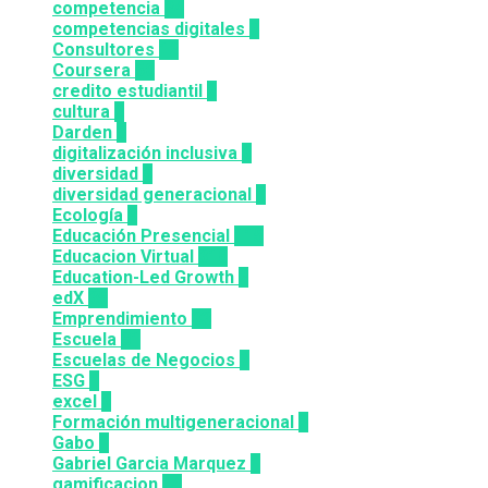
competencia
24
competencias digitales
7
Consultores
12
Coursera
50
credito estudiantil
2
cultura
2
Darden
5
digitalización inclusiva
3
diversidad
3
diversidad generacional
1
Ecología
9
Educación Presencial
115
Educacion Virtual
318
Education-Led Growth
2
edX
35
Emprendimiento
33
Escuela
81
Escuelas de Negocios
7
ESG
1
excel
3
Formación multigeneracional
2
Gabo
1
Gabriel Garcia Marquez
1
gamificacion
14