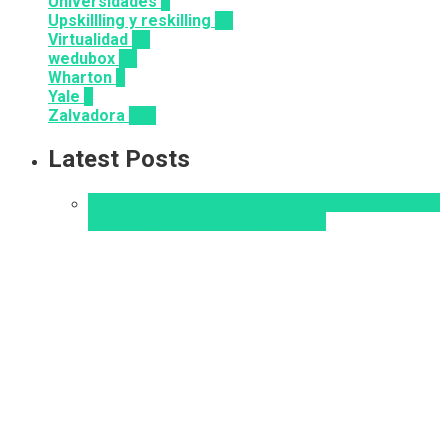
Universidades
8
Upskillling y reskilling
20
Virtualidad
66
wedubox
33
Wharton
2
Yale
6
Zalvadora
136
Latest Posts
Alfabetización en IA
analítica del aprendizaje con
IA
Inteligencia Artificial
Zalvadora