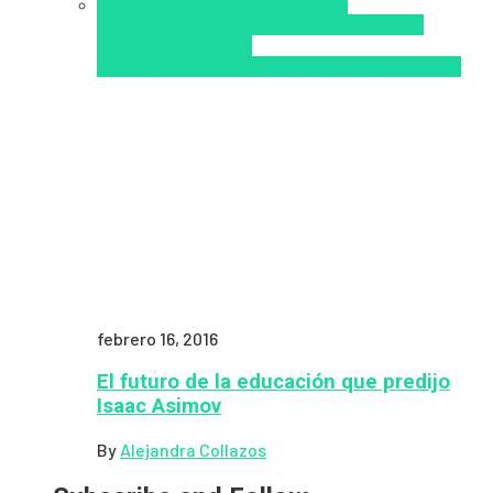
Aprendizaje
Coursera
Educación
Presencial
Educacion Virtual
Inclusión a la
educación
Inclusión
Social
Innovación
semipresencial
TIC
Zalvadora
febrero 16, 2016
El futuro de la educación que predijo
Isaac Asimov
By
Alejandra Collazos