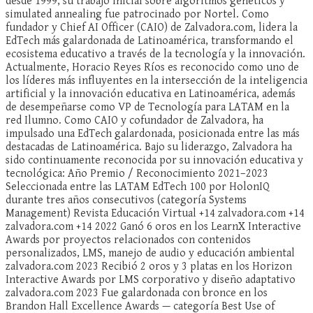
desde 1999, su trabajo inicial sobre algoritmos genéticos y
simulated annealing fue patrocinado por Nortel. Como
fundador y Chief AI Officer (CAIO) de Zalvadora.com, lidera la
EdTech más galardonada de Latinoamérica, transformando el
ecosistema educativo a través de la tecnología y la innovación.
Actualmente, Horacio Reyes Ríos es reconocido como uno de
los líderes más influyentes en la intersección de la inteligencia
artificial y la innovación educativa en Latinoamérica, además
de desempeñarse como VP de Tecnología para LATAM en la
red Ilumno. Como CAIO y cofundador de Zalvadora, ha
impulsado una EdTech galardonada, posicionada entre las más
destacadas de Latinoamérica. Bajo su liderazgo, Zalvadora ha
sido continuamente reconocida por su innovación educativa y
tecnológica: Año Premio / Reconocimiento 2021–2023
Seleccionada entre las LATAM EdTech 100 por HolonIQ
durante tres años consecutivos (categoría Systems
Management) Revista Educación Virtual +14 zalvadora.com +14
zalvadora.com +14 2022 Ganó 6 oros en los LearnX Interactive
Awards por proyectos relacionados con contenidos
personalizados, LMS, manejo de audio y educación ambiental
zalvadora.com 2023 Recibió 2 oros y 3 platas en los Horizon
Interactive Awards por LMS corporativo y diseño adaptativo
zalvadora.com 2023 Fue galardonada con bronce en los
Brandon Hall Excellence Awards — categoría Best Use of