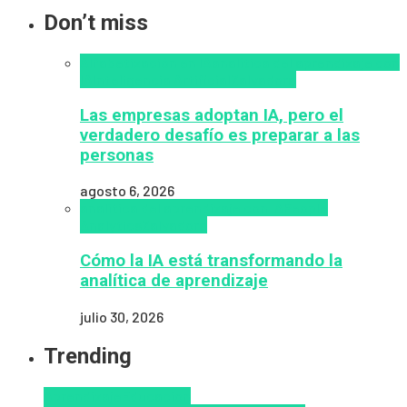
Don’t miss
Alfabetización en IA
analítica del aprendizaje con
IA
Inteligencia Artificial
Zalvadora
Las empresas adoptan IA, pero el
verdadero desafío es preparar a las
personas
agosto 6, 2026
analítica del aprendizaje con IA
People
Analytics
Zalvadora
Cómo la IA está transformando la
analítica de aprendizaje
julio 30, 2026
Trending
Aprendizaje
Educacion