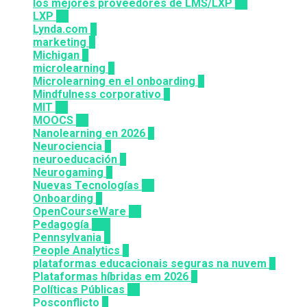
los mejores proveedores de LMS/LXP
25
LXP
27
Lynda.com
8
marketing
9
Michigan
9
microlearning
6
Microlearning en el onboarding
2
Mindfulness corporativo
1
MIT
10
MOOCS
64
Nanolearning en 2026
6
Neurociencia
1
neuroeducación
1
Neurogaming
1
Nuevas Tecnologías
92
Onboarding
2
OpenCourseWare
13
Pedagogía
124
Pennsylvania
6
People Analytics
3
plataformas educacionais seguras na nuvem
3
Plataformas híbridas em 2026
2
Políticas Públicas
30
Posconflicto
2