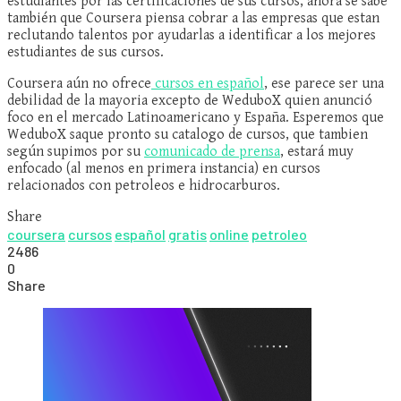
estudiantes por las certificaciones de sus cursos, ahora se sabe
también que Coursera piensa cobrar a las empresas que estan
reclutando talentos por ayudarlas a identificar a los mejores
estudiantes de sus cursos.
Coursera aún no ofrece
cursos en español
, ese parece ser una
debilidad de la mayoria excepto de WeduboX quien anunció
foco en el mercado Latinoamericano y España. Esperemos que
WeduboX saque pronto su catalogo de cursos, que tambien
según supimos por su
comunicado de prensa
, estará muy
enfocado (al menos en primera instancia) en cursos
relacionados con petroleos e hidrocarburos.
Share
coursera
cursos
español
gratis
online
petroleo
2486
0
Share