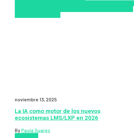
LMS/LXP
LXP
Tendencias de capacitación empresarial
2026
Top de las mejores LMS/LXP para 2026
Upskillling
y reskilling
Zalvadora
noviembre 13, 2025
La IA como motor de los nuevos
ecosistemas LMS/LXP en 2026
By
Paula Suarez
Pedagogía