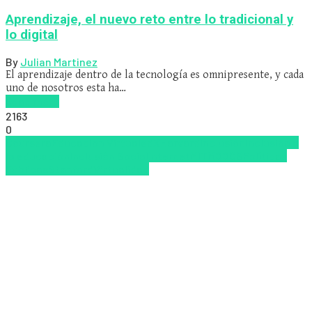
Aprendizaje, el nuevo reto entre lo tradicional y
lo digital
By
Julian Martinez
El aprendizaje dentro de la tecnología es omnipresente, y cada
uno de nosotros esta ha…
Read more
2163
0
Coursera
Educacion Virtual
edX
Harvard
Inclusión
Inclusión a
la educación
Inclusión Social
Internet
MIT
MOOCS
Políticas
Públicas
Stanford
Virtualidad