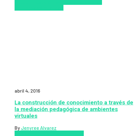
Virtual
Innovación
Pedagogía
Tendencias
educativas
Virtualidad
abril 4, 2016
La construcción de conocimiento a través de
la mediación pedagógica de ambientes
virtuales
By
Jenyree Alvarez
LMS
los mejores proveedores de