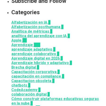
Subscribe and Follow
Categories
Alfabetización en IA
7
Alfabetización posthumana
2
Analítica de métricas
2
analítica del aprendizaje con IA
2
Apple
12
Aprendizaje
164
aprendizaje adaptativo
1
aprendizaje colaborativo
3
Aprendizaje digital en 2026
3
Aprendizaje híbrido y adaptativo
2
Brecha digital
1
Capacitación corporativa
1
capacitación en compliance
1
Capacitacion obsoleta
3
chatbots
3
CodeAcademy
8
colaboración digital
3
Cómo construir plataformas educativas seguras
en la nube
1