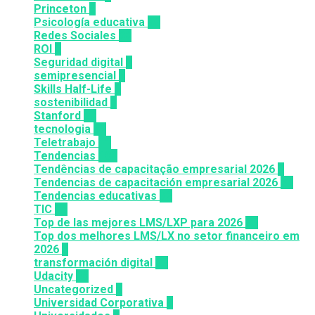
Princeton
8
Psicología educativa
35
Redes Sociales
30
ROI
1
Seguridad digital
1
semipresencial
8
Skills Half-Life
1
sostenibilidad
1
Stanford
20
tecnologia
57
Teletrabajo
11
Tendencias
100
Tendências de capacitação empresarial 2026
7
Tendencias de capacitación empresarial 2026
26
Tendencias educativas
72
TIC
14
Top de las mejores LMS/LXP para 2026
36
Top dos melhores LMS/LX no setor financeiro em
2026
9
transformación digital
12
Udacity
26
Uncategorized
6
Universidad Corporativa
8