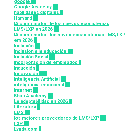
google
12
Google Academy
11
habilidades digitales
7
Harvard
20
IA como motor de los nuevos ecosistemas
LMS/LXP en 2026
11
IA como motor dos novos ecossistemas LMS/LXP
em 2026
4
Inclusión
23
Inclusión a la educación
49
Inclusión Social
28
Incorporación de empleados
5
Inducción
1
Innovación
117
Inteligencia Artificial
23
inteligencia emocional
16
Internet
43
Khan Academy
25
La adaptabilidad en 2026
5
Literatura
2
LMS
36
los mejores proveedores de LMS/LXP
25
LXP
27
Lynda.com
8