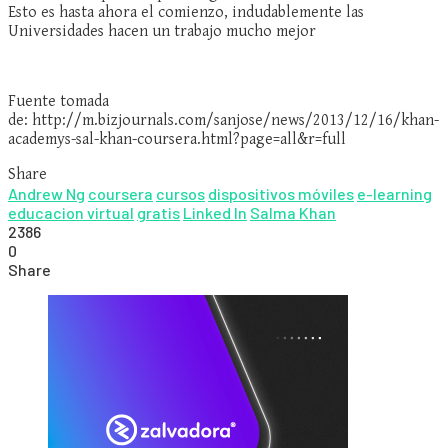
Esto es hasta ahora el comienzo, indudablemente las
Universidades hacen un trabajo mucho mejor
Fuente tomada
de: http://m.bizjournals.com/sanjose/news/2013/12/16/khan-
academys-sal-khan-coursera.html?page=all&r=full
Share
Andrew Ng
coursera
cursos
dispositivos móviles
e-learning
educacion virtual
gratis
Linked In
Salma Khan
2386
0
Share