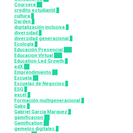
Coursera
50
credito estudiantil
2
cultura
2
Darden
5
digitalización inclusiva
3
diversidad
3
diversidad generacional
1
Ecología
9
Educación Presencial
115
Educacion Virtual
318
Education-Led Growth
2
edX
35
Emprendimiento
33
Escuela
81
Escuelas de Negocios
7
ESG
1
excel
3
Formación multigeneracional
2
Gabo
1
Gabriel Garcia Marquez
1
gamificacion
14
Gamification
27
gemelos digitales
1