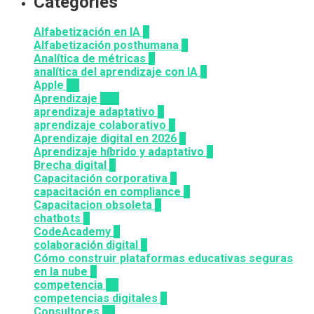
Categories
Alfabetización en IA
7
Alfabetización posthumana
2
Analítica de métricas
2
analítica del aprendizaje con IA
2
Apple
12
Aprendizaje
164
aprendizaje adaptativo
1
aprendizaje colaborativo
3
Aprendizaje digital en 2026
3
Aprendizaje híbrido y adaptativo
2
Brecha digital
1
Capacitación corporativa
1
capacitación en compliance
1
Capacitacion obsoleta
3
chatbots
3
CodeAcademy
8
colaboración digital
3
Cómo construir plataformas educativas seguras
en la nube
1
competencia
24
competencias digitales
7
Consultores
12