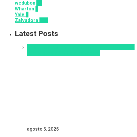
wedubox
33
Wharton
2
Yale
6
Zalvadora
136
Latest Posts
Alfabetización en IA
analítica del aprendizaje con
IA
Inteligencia Artificial
Zalvadora
agosto 6, 2026