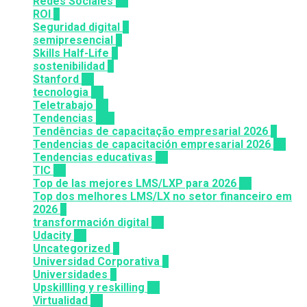
Redes Sociales
30
ROI
1
Seguridad digital
1
semipresencial
8
Skills Half-Life
1
sostenibilidad
1
Stanford
20
tecnologia
57
Teletrabajo
11
Tendencias
100
Tendências de capacitação empresarial 2026
7
Tendencias de capacitación empresarial 2026
26
Tendencias educativas
72
TIC
14
Top de las mejores LMS/LXP para 2026
36
Top dos melhores LMS/LX no setor financeiro em
2026
9
transformación digital
12
Udacity
26
Uncategorized
6
Universidad Corporativa
8
Universidades
8
Upskillling y reskilling
20
Virtualidad
66