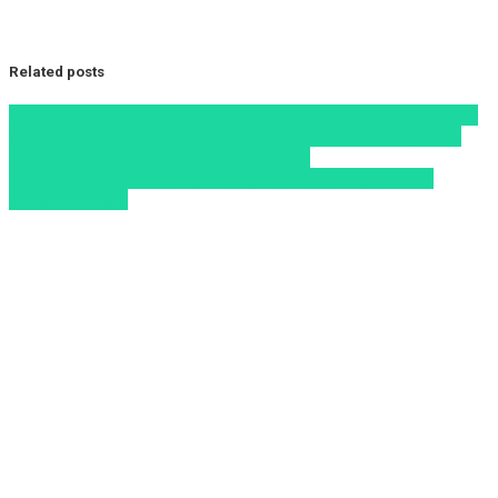
Related posts
Alfabetización en IA
competencias digitales
IA como motor
de los nuevos ecosistemas LMS/LXP en 2026
Inteligencia
Artificial
Nanolearning en 2026
Nuevas
Tecnologías
Tendencias de capacitación empresarial
2026
Zalvadora