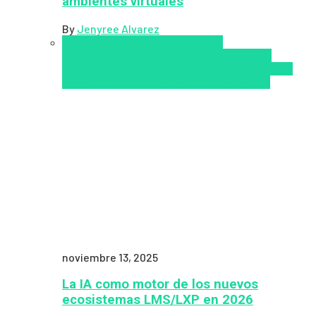
ambientes virtuales
By
Jenyree Alvarez
LMS
los mejores proveedores de
LMS/LXP
LXP
Tendencias de capacitación
empresarial 2026
Top de las mejores LMS/LXP
para 2026
Upskillling y reskilling
Zalvadora
noviembre 13, 2025
La IA como motor de los nuevos
ecosistemas LMS/LXP en 2026