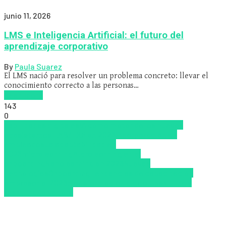
junio 11, 2026
LMS e Inteligencia Artificial: el futuro del
aprendizaje corporativo
By
Paula Suarez
El LMS nació para resolver un problema concreto: llevar el
conocimiento correcto a las personas…
Read more
143
0
habilidades digitales
IA como motor de los nuevos
ecosistemas LMS/LXP en 2026
Incorporación de
empleados
La adaptabilidad en
2026
microlearning
Microlearning en el
onboarding
Nanolearning en 2026
Nuevas
Tecnologías
Onboarding
Tendencias de capacitación
empresarial 2026
transformación digital
Upskillling y
reskilling
Zalvadora