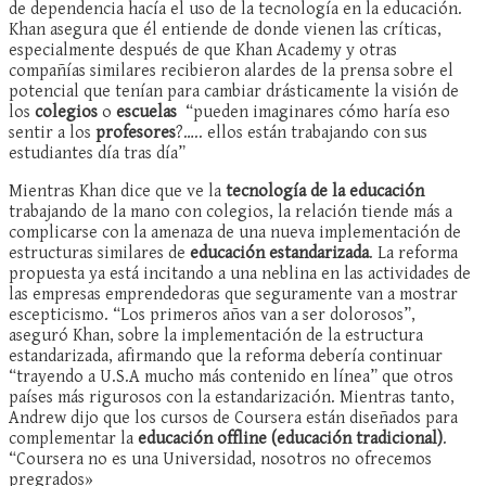
de dependencia hacía el uso de la tecnología en la educación.
Khan asegura que él entiende de donde vienen las críticas,
especialmente después de que Khan Academy y otras
compañías similares recibieron alardes de la prensa sobre el
potencial que tenían para cambiar drásticamente la visión de
los
colegios
o
escuelas
“pueden imaginares cómo haría eso
sentir a los
profesores
?….. ellos están trabajando con sus
estudiantes día tras día”
Mientras Khan dice que ve la
tecnología de la educación
trabajando de la mano con colegios, la relación tiende más a
complicarse con la amenaza de una nueva implementación de
estructuras similares de
educación estandarizada
. La reforma
propuesta ya está incitando a una neblina en las actividades de
las empresas emprendedoras que seguramente van a mostrar
escepticismo. “Los primeros años van a ser dolorosos”,
aseguró Khan, sobre la implementación de la estructura
estandarizada, afirmando que la reforma debería continuar
“trayendo a U.S.A mucho más contenido en línea” que otros
países más rigurosos con la estandarización. Mientras tanto,
Andrew dijo que los cursos de Coursera están diseñados para
complementar la
educación offline (educación tradicional)
.
“Coursera no es una Universidad, nosotros no ofrecemos
pregrados»