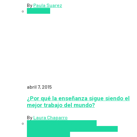
By
Paula Suarez
Pedagogía
abril 7, 2015
¿Por qué la enseñanza sigue siendo el
mejor trabajo del mundo?
By
Laura Chaparro
Aprendizaje
Coursera
Educación
Presencial
Educacion Virtual
Inclusión a la
educación
Inclusión