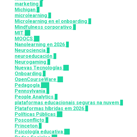
marketing
9
Michigan
9
microlearning
6
Microlearning en el onboarding
2
Mindfulness corporativo
1
MIT
10
MOOCS
64
Nanolearning en 2026
6
Neurociencia
1
neuroeducación
1
Neurogaming
1
Nuevas Tecnologías
92
Onboarding
2
OpenCourseWare
13
Pedagogía
124
Pennsylvania
6
People Analytics
3
plataformas educacionais seguras na nuvem
3
Plataformas híbridas em 2026
2
Políticas Públicas
30
Posconflicto
2
Princeton
8
Psicología educativa
35