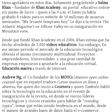
tarea agotadora en estos días. Solamente pregúntenle a
Salma
Khan
– fundador de
Khan Academy
, un portal educativo online
sin animo de lucro – quien a las 9 a.m. el lunes ya había
grabado 8 videos para su website de 10 millones de usuarios
mensuales. “Me levanté temprano hoy” Le dijo a la revista
The
Atlantic Magazine’s en Sillicon Valley
en su inauguración en
Mountain view.
Desde que fundó Khan Academy en el 2006, Khan estima que ha
hecho alrededor de 3.000
videos educativos
. Sin embargo, En
ese mismo periodo el mercado de la educación tecnológica
obtenía el mismo crecimiento multitudinal. Proyectos
emprendedores, Universidades y una gran cantidad de
empresas empezaron a apuntarle a la educación virtual.
Educación masiva
a través de Internet.
Andrew Ng
, el Co-fundador de los
MOOCs
(
Massive open online
courses
) que en español traduce
Cursos masivos en línea y
abiertos,
fue quien dio inicio a
Coursera
y quien También habló
sobre la tecnología en la educación en el evento de
inauguración de la revista, en donde se vieron líderes
tecnológicos y cívicos reunidos para hablar de “
trending
topics
”, temas que están siendo tendencia en el mundo, desde
el manejo de grandes bases de datos hasta el e-commerce.