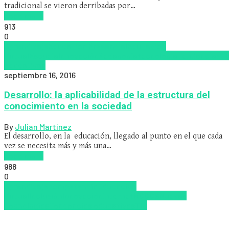
tradicional se vieron derribadas por…
Read more
913
0
Aprendizaje
Educación Presencial
Educacion
Virtual
Escuela
Innovación
Pedagogía
tecnologia
Tendencias
Te
educativas
septiembre 16, 2016
Desarrollo: la aplicabilidad de la estructura del
conocimiento en la sociedad
By
Julian Martinez
El desarrollo, en la educación, llegado al punto en el que cada
vez se necesita más y más una…
Read more
988
0
Aprendizaje
competencia
Educacion
Virtual
Inclusión
Innovación
Internet
MOOCS
Nuevas
Tecnologías
Tendencias educativas
TIC