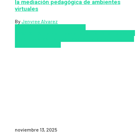
la mediación pedagógica de ambientes
virtuales
By
Jenyree Alvarez
LMS
los mejores proveedores de
LMS/LXP
LXP
Tendencias de capacitación empresarial
2026
Top de las mejores LMS/LXP para 2026
Upskillling
y reskilling
Zalvadora
noviembre 13, 2025