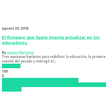
agosto 25, 2016
El firmware que Apple intenta actualizar en los
educadores.
By
Julian Martinez
Tres manzanas bastaron para redefinir la educación, la primera
enseñó del pecado y entregó el…
Read more
1191
0
Aprendizaje
Educación Presencial
Educacion
Virtual
Innovación
Nuevas Tecnologías
Pedagogía
Tendencias
educativas