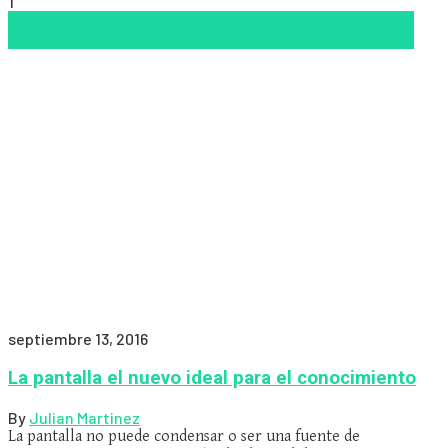
1
Aprendizaje
Educacion Virtual
Innovación
Internet
Nuevas
Tecnologías
Pedagogía
tecnologia
Tendencias
Virtualidad
septiembre 13, 2016
La pantalla el nuevo ideal para el conocimiento
By
Julian Martinez
La pantalla no puede condensar o ser una fuente de