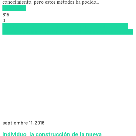
conocimiento, pero estos métodos ha podido…
Read more
815
0
Aprendizaje
competencia
Educación Presencial
Educacion
Virtual
Escuela
Innovación
Pedagogía
Tendencias educativas
septiembre 11, 2016
Individuo, la construcción de la nueva