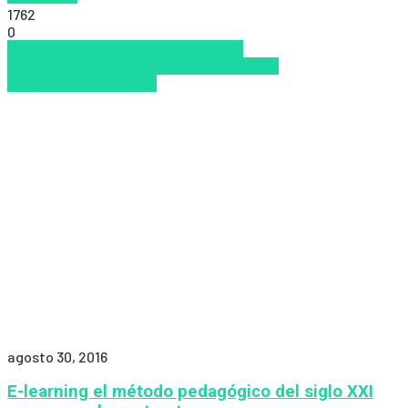
1762
0
Aprendizaje
competencia
Educacion
Virtual
Escuela
Innovación
Internet
Nuevas
Tecnologías
Pedagogía
agosto 30, 2016
E-learning el método pedagógico del siglo XXI