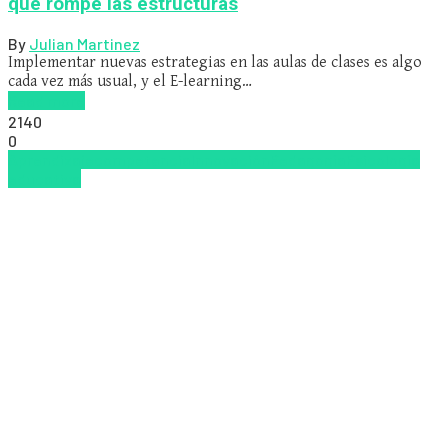
que rompe las estructuras
By
Julian Martinez
Implementar nuevas estrategias en las aulas de clases es algo
cada vez más usual, y el E-learning…
Read more
2140
0
Aprendizaje
competencia
Innovación
Pedagogía
Psicología
educativa