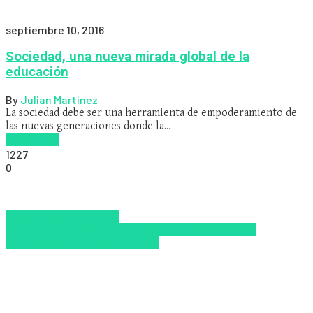
septiembre 10, 2016
Sociedad, una nueva mirada global de la
educación
By
Julian Martinez
La sociedad debe ser una herramienta de empoderamiento de
las nuevas generaciones donde la…
Read more
1227
0
Aprendizaje
Educacion
Virtual
Innovación
Internet
MOOCS
Pedagogía
Redes
Sociales
tecnologia
Virtualidad