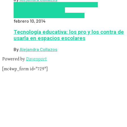
Coursera
Educación Presencial
Educacion
Virtual
edX
MOOCS
Nuevas
Tecnologías
tecnologia
Tendencias
febrero 10, 2014
Tecnología educativa: los pro y los contra de
usarla en espacios escolares
By
Alejandra Collazos
Powered by
Davenport
[mc4wp_form id="729"]