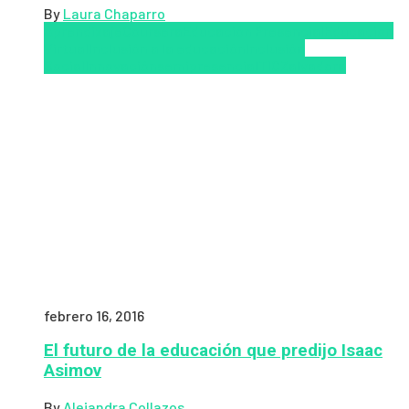
By
Laura Chaparro
Aprendizaje
Coursera
Educación Presencial
Educacion
Virtual
Inclusión a la educación
Inclusión
Social
Innovación
semipresencial
TIC
Zalvadora
febrero 16, 2016
El futuro de la educación que predijo Isaac
Asimov
By
Alejandra Collazos