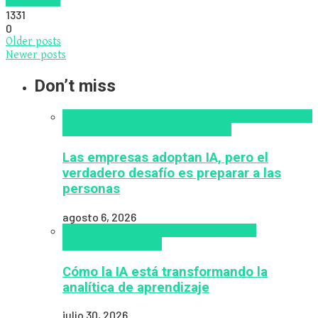
1331
0
Older posts
Newer posts
Don’t miss
Alfabetización en IA
analítica del aprendizaje con
IA
Inteligencia Artificial
Zalvadora
Las empresas adoptan IA, pero el
verdadero desafío es preparar a las
personas
agosto 6, 2026
analítica del aprendizaje con IA
People
Analytics
Zalvadora
Cómo la IA está transformando la
analítica de aprendizaje
julio 30, 2026