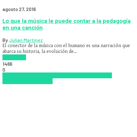
agosto 27, 2016
Lo que la música le puede contar a la pedagogía
en una canción
By
Julian Martinez
El conector de la música con el humano es una narración que
abarca su historia, la evolución de…
Read more
1466
0
Apple
Aprendizaje
Emprendimiento
Escuela
Nuevas
Tecnologías
Pedagogía