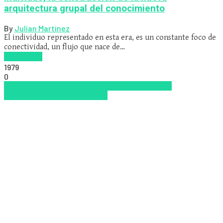
arquitectura grupal del conocimiento
By
Julian Martinez
El individuo representado en esta era, es un constante foco de
conectividad, un flujo que nace de…
Read more
1979
0
Aprendizaje
Emprendimiento
Inclusión
Inclusión
Social
Innovación
Tendencias