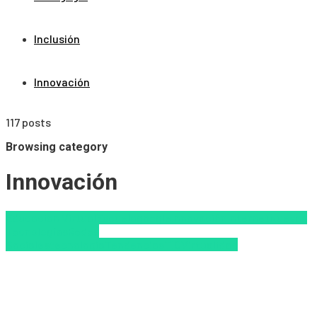
Inclusión
Innovación
117 posts
Browsing category
Innovación
Educacion Virtual
Escuela
google
Innovación
Internet
Nuevas
Tecnologías
Redes
Sociales
tecnologia
Tendencias
TIC
Virtualidad