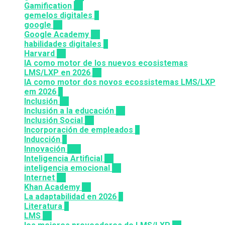
Gamification
27
gemelos digitales
1
google
12
Google Academy
11
habilidades digitales
7
Harvard
20
IA como motor de los nuevos ecosistemas
LMS/LXP en 2026
11
IA como motor dos novos ecossistemas LMS/LXP
em 2026
4
Inclusión
23
Inclusión a la educación
49
Inclusión Social
28
Incorporación de empleados
5
Inducción
1
Innovación
117
Inteligencia Artificial
23
inteligencia emocional
16
Internet
43
Khan Academy
25
La adaptabilidad en 2026
5
Literatura
2
LMS
36