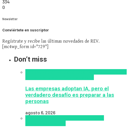
334
0
Newsletter
Conviértete en suscriptor
Regístrate y recibe las últimas novedades de REV.
[mc4wp_form id="729"]
Don’t miss
Alfabetización en IA
analítica del aprendizaje con
IA
Inteligencia Artificial
Zalvadora
Las empresas adoptan IA, pero el
verdadero desafío es preparar a las
personas
agosto 6, 2026
analítica del aprendizaje con IA
People
Analytics
Zalvadora