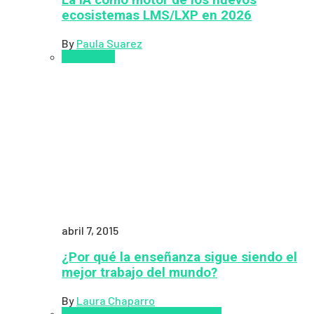
La IA como motor de los nuevos
ecosistemas LMS/LXP en 2026
By
Paula Suarez
Pedagogía
abril 7, 2015
¿Por qué la enseñanza sigue siendo el
mejor trabajo del mundo?
By
Laura Chaparro
Aprendizaje
Coursera
Educación