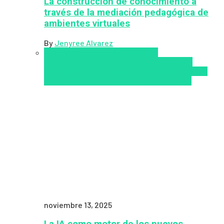
La construcción de conocimiento a
través de la mediación pedagógica de
ambientes virtuales
By
Jenyree Alvarez
LMS
los mejores proveedores de
LMS/LXP
LXP
Tendencias de capacitación
empresarial 2026
Top de las mejores LMS/LXP
para 2026
Upskillling y reskilling
Zalvadora
noviembre 13, 2025