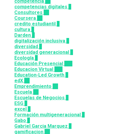
competencia
24
competencias digitales
7
Consultores
12
Coursera
50
credito estudiantil
2
cultura
2
Darden
5
digitalización inclusiva
3
diversidad
3
diversidad generacional
1
Ecología
9
Educación Presencial
115
Educacion Virtual
318
Education-Led Growth
2
edX
35
Emprendimiento
33
Escuela
81
Escuelas de Negocios
7
ESG
1
excel
3
Formación multigeneracional
2
Gabo
1
Gabriel Garcia Marquez
1
gamificacion
14