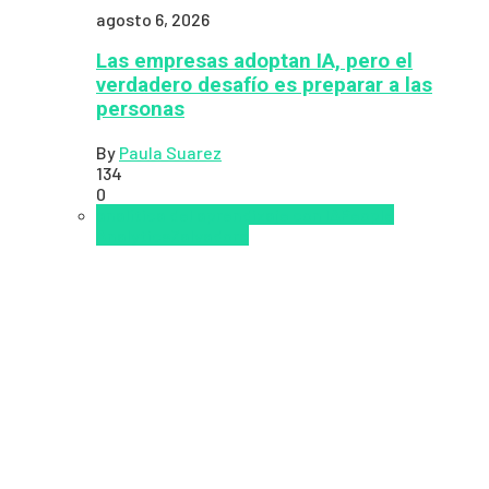
agosto 6, 2026
Las empresas adoptan IA, pero el
verdadero desafío es preparar a las
personas
By
Paula Suarez
134
0
analítica del aprendizaje con IA
People
Analytics
Zalvadora