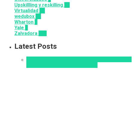
Upskillling y reskilling
20
Virtualidad
66
wedubox
33
Wharton
2
Yale
6
Zalvadora
136
Latest Posts
Alfabetización en IA
analítica del aprendizaje con
IA
Inteligencia Artificial
Zalvadora