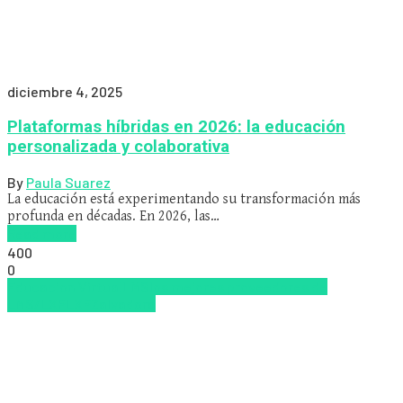
diciembre 4, 2025
Plataformas híbridas en 2026: la educación
personalizada y colaborativa
By
Paula Suarez
La educación está experimentando su transformación más
profunda en décadas. En 2026, las…
Read more
400
0
Educacion Virtual
LMS
los mejores proveedores de
LMS/LXP
LXP
Zalvadora