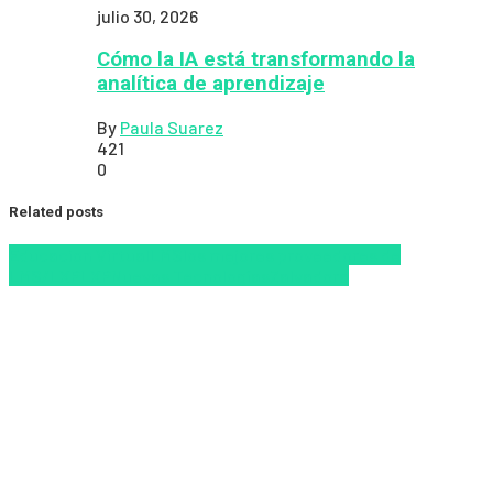
julio 30, 2026
Cómo la IA está transformando la
analítica de aprendizaje
By
Paula Suarez
421
0
Related posts
Educacion Virtual
LMS
los mejores proveedores de
LMS/LXP
LXP
Nuevas Tecnologías
Zalvadora