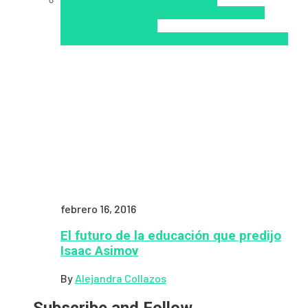
Presencial
Educacion Virtual
Inclusión a la
educación
Inclusión
Social
Innovación
semipresencial
TIC
Zalvadora
febrero 16, 2016
El futuro de la educación que predijo
Isaac Asimov
By
Alejandra Collazos
Subscribe and Follow