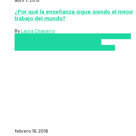
¿Por qué la enseñanza sigue siendo el mejor
trabajo del mundo?
By
Laura Chaparro
Aprendizaje
Coursera
Educación Presencial
Educacion
Virtual
Inclusión a la educación
Inclusión
Social
Innovación
semipresencial
TIC
Zalvadora
febrero 16, 2016