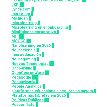
los mejores proveedores de LMS/LXP
25
LXP
27
Lynda.com
8
marketing
9
Michigan
9
microlearning
6
Microlearning en el onboarding
2
Mindfulness corporativo
1
MIT
10
MOOCS
64
Nanolearning en 2026
6
Neurociencia
1
neuroeducación
1
Neurogaming
1
Nuevas Tecnologías
92
Onboarding
2
OpenCourseWare
13
Pedagogía
124
Pennsylvania
6
People Analytics
3
plataformas educacionais seguras na nuvem
3
Plataformas híbridas em 2026
2
Políticas Públicas
30
Posconflicto
2