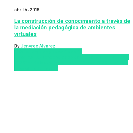
abril 4, 2016
La construcción de conocimiento a través de
la mediación pedagógica de ambientes
virtuales
By
Jenyree Alvarez
LMS
los mejores proveedores de
LMS/LXP
LXP
Tendencias de capacitación empresarial
2026
Top de las mejores LMS/LXP para 2026
Upskillling
y reskilling
Zalvadora