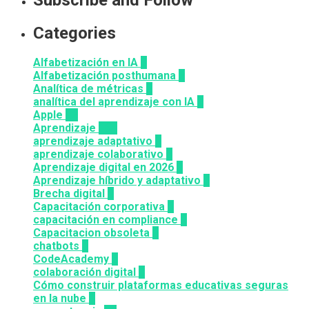
Categories
Alfabetización en IA
7
Alfabetización posthumana
2
Analítica de métricas
2
analítica del aprendizaje con IA
2
Apple
12
Aprendizaje
164
aprendizaje adaptativo
1
aprendizaje colaborativo
3
Aprendizaje digital en 2026
3
Aprendizaje híbrido y adaptativo
2
Brecha digital
1
Capacitación corporativa
1
capacitación en compliance
1
Capacitacion obsoleta
3
chatbots
3
CodeAcademy
8
colaboración digital
3
Cómo construir plataformas educativas seguras
en la nube
1