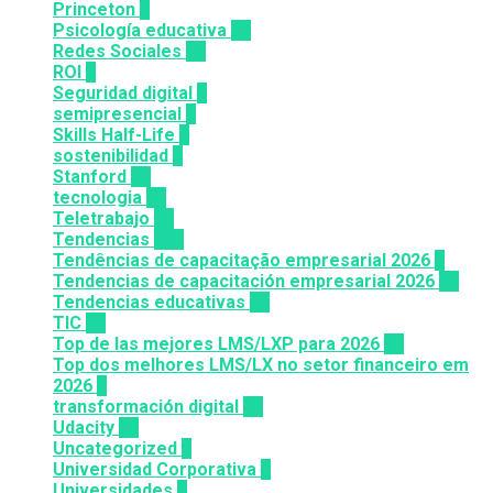
Princeton
8
Psicología educativa
35
Redes Sociales
30
ROI
1
Seguridad digital
1
semipresencial
8
Skills Half-Life
1
sostenibilidad
1
Stanford
20
tecnologia
57
Teletrabajo
11
Tendencias
100
Tendências de capacitação empresarial 2026
7
Tendencias de capacitación empresarial 2026
26
Tendencias educativas
72
TIC
14
Top de las mejores LMS/LXP para 2026
36
Top dos melhores LMS/LX no setor financeiro em
2026
9
transformación digital
12
Udacity
26
Uncategorized
6
Universidad Corporativa
8
Universidades
8