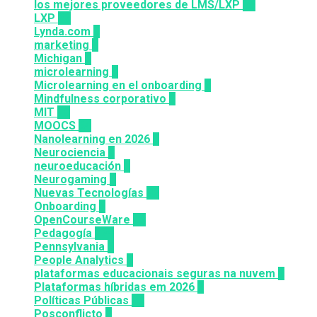
los mejores proveedores de LMS/LXP
25
LXP
27
Lynda.com
8
marketing
9
Michigan
9
microlearning
6
Microlearning en el onboarding
2
Mindfulness corporativo
1
MIT
10
MOOCS
64
Nanolearning en 2026
6
Neurociencia
1
neuroeducación
1
Neurogaming
1
Nuevas Tecnologías
92
Onboarding
2
OpenCourseWare
13
Pedagogía
124
Pennsylvania
6
People Analytics
3
plataformas educacionais seguras na nuvem
3
Plataformas híbridas em 2026
2
Políticas Públicas
30
Posconflicto
2