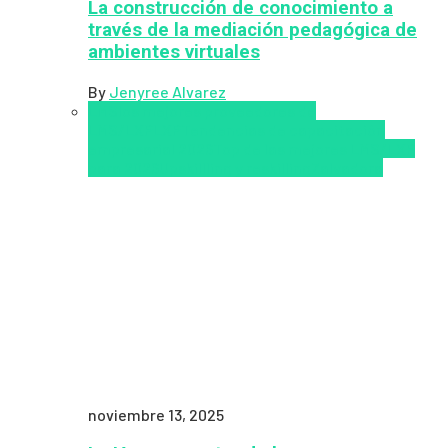
La construcción de conocimiento a
través de la mediación pedagógica de
ambientes virtuales
By
Jenyree Alvarez
LMS
los mejores proveedores de
LMS/LXP
LXP
Tendencias de capacitación
empresarial 2026
Top de las mejores LMS/LXP
para 2026
Upskillling y reskilling
Zalvadora
noviembre 13, 2025