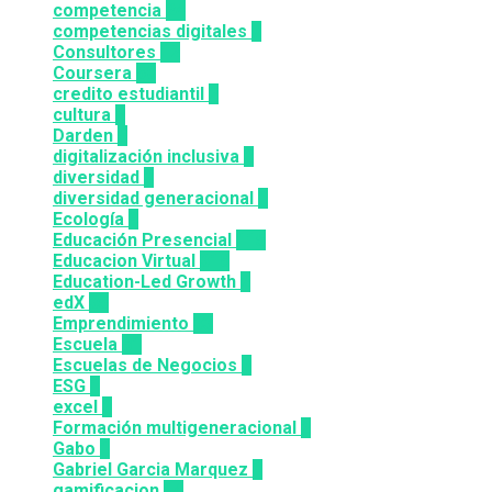
competencia
24
competencias digitales
7
Consultores
12
Coursera
50
credito estudiantil
2
cultura
2
Darden
5
digitalización inclusiva
3
diversidad
3
diversidad generacional
1
Ecología
9
Educación Presencial
115
Educacion Virtual
318
Education-Led Growth
2
edX
35
Emprendimiento
33
Escuela
81
Escuelas de Negocios
7
ESG
1
excel
3
Formación multigeneracional
2
Gabo
1
Gabriel Garcia Marquez
1
gamificacion
14