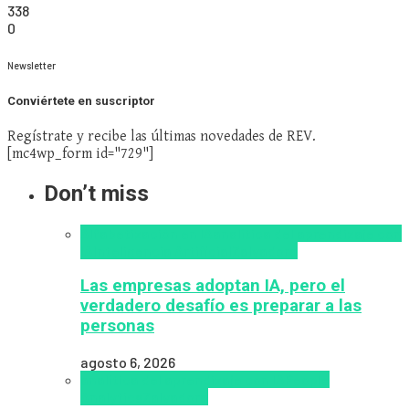
338
0
Newsletter
Conviértete en suscriptor
Regístrate y recibe las últimas novedades de REV.
[mc4wp_form id="729"]
Don’t miss
Alfabetización en IA
analítica del aprendizaje con
IA
Inteligencia Artificial
Zalvadora
Las empresas adoptan IA, pero el
verdadero desafío es preparar a las
personas
agosto 6, 2026
analítica del aprendizaje con IA
People
Analytics
Zalvadora