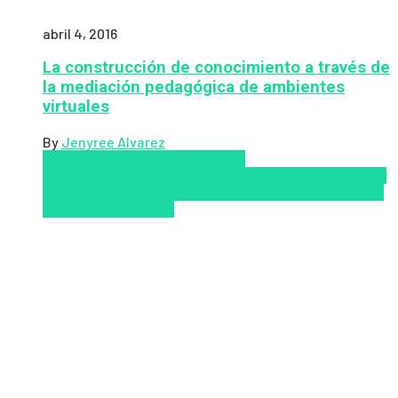
abril 4, 2016
La construcción de conocimiento a través de
la mediación pedagógica de ambientes
virtuales
By
Jenyree Alvarez
LMS
los mejores proveedores de
LMS/LXP
LXP
Tendencias de capacitación empresarial
2026
Top de las mejores LMS/LXP para 2026
Upskillling
y reskilling
Zalvadora