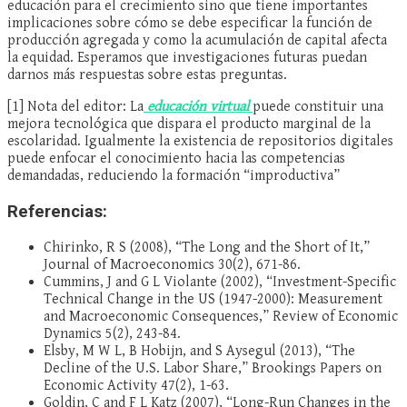
educación para el crecimiento sino que tiene importantes
implicaciones sobre cómo se debe especificar la función de
producción agregada y como la acumulación de capital afecta
la equidad. Esperamos que investigaciones futuras puedan
darnos más respuestas sobre estas preguntas.
[1] Nota del editor: La
educación virtual
puede constituir una
mejora tecnológica que dispara el producto marginal de la
escolaridad. Igualmente la existencia de repositorios digitales
puede enfocar el conocimiento hacia las competencias
demandadas, reduciendo la formación “improductiva”
Referencias:
Chirinko, R S (2008), “The Long and the Short of It,”
Journal of Macroeconomics 30(2), 671-86.
Cummins, J and G L Violante (2002), “Investment-Specific
Technical Change in the US (1947-2000): Measurement
and Macroeconomic Consequences,” Review of Economic
Dynamics 5(2), 243-84.
Elsby, M W L, B Hobijn, and S Aysegul (2013), “The
Decline of the U.S. Labor Share,” Brookings Papers on
Economic Activity 47(2), 1-63.
Goldin, C and F L Katz (2007), “Long-Run Changes in the