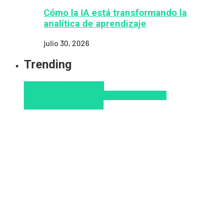
Cómo la IA está transformando la
analítica de aprendizaje
julio 30, 2026
Trending
Aprendizaje
Educacion
Virtual
Innovación
Pedagogía
Tendencias
educativas
Virtualidad