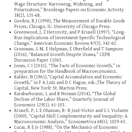
Wage Structure: Narrowing, Widening, and
Polarization,” Brookings Papers on Economic Activity
38(2), 135-68.
Gordon, R J (1990), The Measurement of Durable Goods
Prices, Chicago, IL: University of Chicago Press.
Greenwood, J, Z Hercovitz, and P Krusell (1997), “Long-
Run Implications of Investment-Specific Technological
Change,” American Economic Review 87(3), 342-62.
Grossman, G M, E Helpman, E Oberfield and T Sampson
(2016), “Balanced Growth Despite Uzawa,” CEPR
Discussion Paper 11063.
Jones, C I (2015), “The Facts of Economic Growth,” in
preparation for the Handbook of Macroeconomics.
Kaldor, N (1961),“Capital Accumulation and Economic
Growth,” in F A Lutz and D C Hague, eds.,The Theory of
Capital, New York: St. Martins Press.
Karabarbounis, L and B Neiman (2014), “The Global
Decline of the Labor Share,” Quarterly Journal of
Economics 129(1), 61-103.
Krusell, P, L E Ohanian, R- R José-Victor and G L Violante
(2000), “Capital-Skill Complementarity and Inequality: A
Macroeconomic Analysis,” Econometrica 68(5), 1029-63.
Lucas, R E Jr (1988), “On the Mechanics of Economic