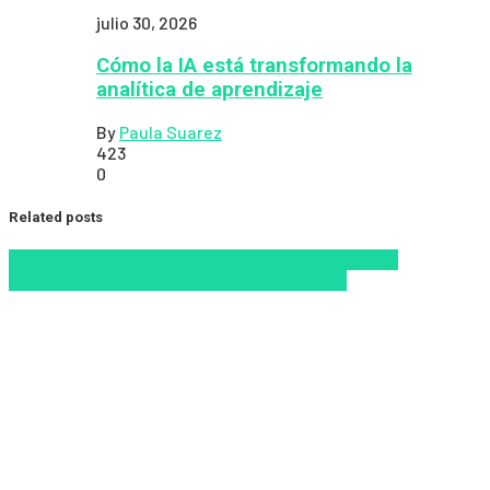
julio 30, 2026
Cómo la IA está transformando la
analítica de aprendizaje
By
Paula Suarez
423
0
Related posts
Educacion Virtual
LMS
los mejores proveedores de
LMS/LXP
LXP
Nuevas Tecnologías
Zalvadora