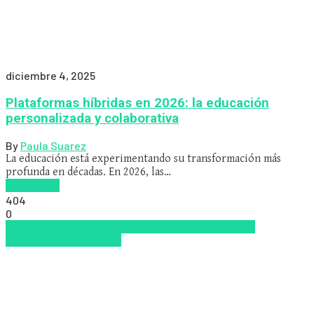
diciembre 4, 2025
Plataformas híbridas en 2026: la educación
personalizada y colaborativa
By
Paula Suarez
La educación está experimentando su transformación más
profunda en décadas. En 2026, las…
Read more
404
0
Educacion Virtual
LMS
los mejores proveedores de
LMS/LXP
LXP
Zalvadora