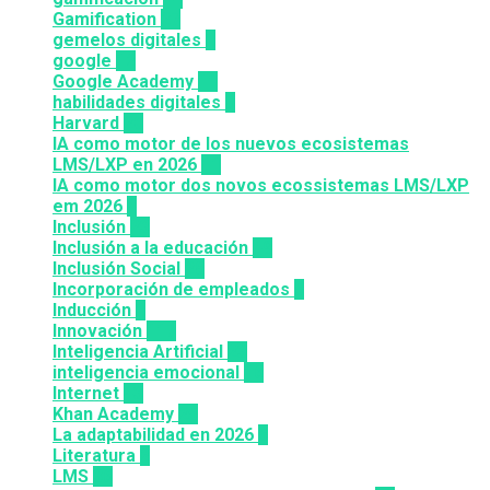
Gamification
27
gemelos digitales
1
google
12
Google Academy
11
habilidades digitales
7
Harvard
20
IA como motor de los nuevos ecosistemas
LMS/LXP en 2026
11
IA como motor dos novos ecossistemas LMS/LXP
em 2026
4
Inclusión
23
Inclusión a la educación
49
Inclusión Social
28
Incorporación de empleados
5
Inducción
1
Innovación
117
Inteligencia Artificial
23
inteligencia emocional
16
Internet
43
Khan Academy
25
La adaptabilidad en 2026
5
Literatura
2
LMS
36