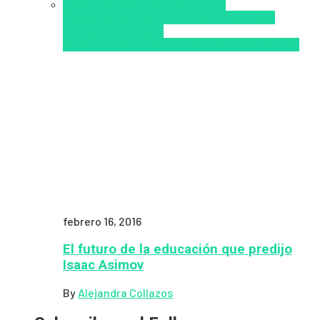
Aprendizaje
Coursera
Educación
Presencial
Educacion Virtual
Inclusión a la
educación
Inclusión
Social
Innovación
semipresencial
TIC
Zalvadora
febrero 16, 2016
El futuro de la educación que predijo
Isaac Asimov
By
Alejandra Collazos