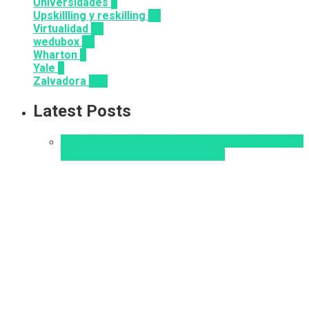
Universidades
8
Upskillling y reskilling
20
Virtualidad
66
wedubox
33
Wharton
2
Yale
6
Zalvadora
136
Latest Posts
Alfabetización en IA
analítica del aprendizaje con
IA
Inteligencia Artificial
Zalvadora