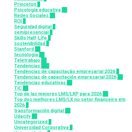
Princeton
8
Psicología educativa
35
Redes Sociales
30
ROI
1
Seguridad digital
1
semipresencial
8
Skills Half-Life
1
sostenibilidad
1
Stanford
20
tecnologia
57
Teletrabajo
11
Tendencias
100
Tendências de capacitação empresarial 2026
7
Tendencias de capacitación empresarial 2026
26
Tendencias educativas
72
TIC
14
Top de las mejores LMS/LXP para 2026
36
Top dos melhores LMS/LX no setor financeiro em
2026
9
transformación digital
12
Udacity
26
Uncategorized
6
Universidad Corporativa
8