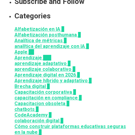
Subscribe and Follow
Categories
Alfabetización en IA
7
Alfabetización posthumana
2
Analítica de métricas
2
analítica del aprendizaje con IA
2
Apple
12
Aprendizaje
164
aprendizaje adaptativo
1
aprendizaje colaborativo
3
Aprendizaje digital en 2026
3
Aprendizaje híbrido y adaptativo
2
Brecha digital
1
Capacitación corporativa
1
capacitación en compliance
1
Capacitacion obsoleta
3
chatbots
3
CodeAcademy
8
colaboración digital
3
Cómo construir plataformas educativas seguras
en la nube
1