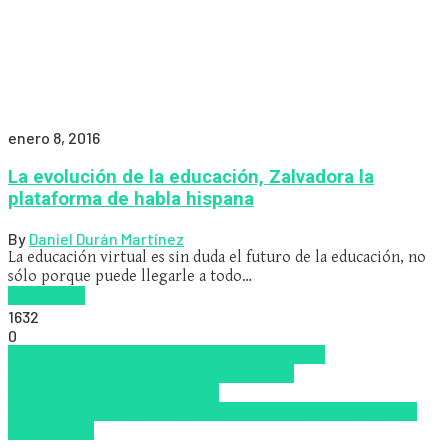
enero 8, 2016
La evolución de la educación, Zalvadora la
plataforma de habla hispana
By
Daniel Durán Martínez
La educación virtual es sin duda el futuro de la educación, no
sólo porque puede llegarle a todo…
Read more
1632
0
Aprendizaje
Educación Presencial
Educacion
Virtual
Inclusión a la educación
Inclusión
Social
Posconflicto
Psicología
educativa
Teletrabajo
Tendencias educativas
Universidad
Corporativa