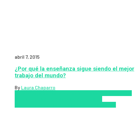
abril 7, 2015
¿Por qué la enseñanza sigue siendo el mejor
trabajo del mundo?
By
Laura Chaparro
Aprendizaje
Coursera
Educación Presencial
Educacion
Virtual
Inclusión a la educación
Inclusión
Social
Innovación
semipresencial
TIC
Zalvadora