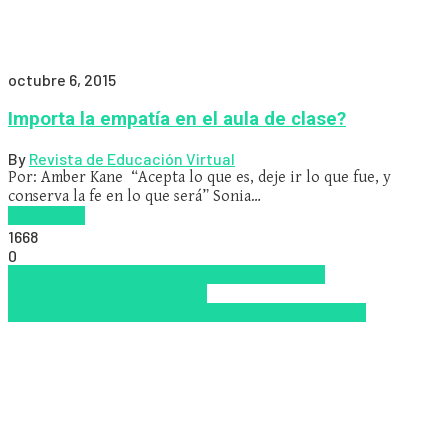
octubre 6, 2015
Importa la empatía en el aula de clase?
By
Revista de Educación Virtual
Por: Amber Kane “Acepta lo que es, deje ir lo que fue, y
conserva la fe en lo que será” Sonia…
Read more
1668
0
Aprendizaje
Educación Presencial
Educacion
Virtual
Escuela
Inclusión a la
educación
Innovación
Pedagogía
Políticas Públicas