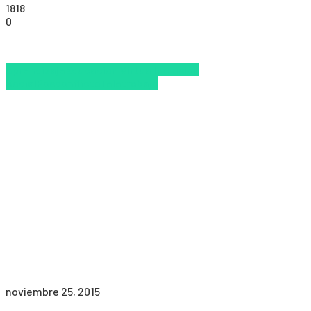
1818
0
Aprendizaje
Educacion Virtual
Inclusión
Social
Posconflicto
Teletrabajo
noviembre 25, 2015