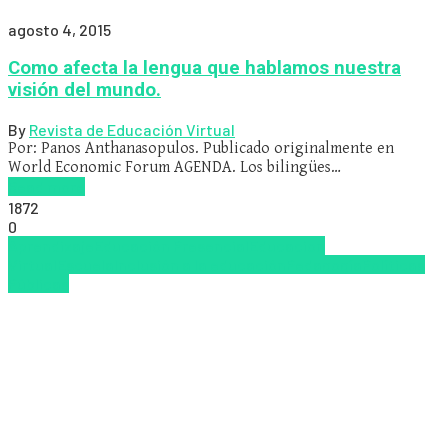
agosto 4, 2015
Como afecta la lengua que hablamos nuestra
visión del mundo.
By
Revista de Educación Virtual
Por: Panos Anthanasopulos. Publicado originalmente en
World Economic Forum AGENDA. Los bilingües…
Read more
1872
0
Aprendizaje
Educación Presencial
Educacion
Virtual
Escuela
Inclusión a la educación
Pedagogía
Políticas
Públicas