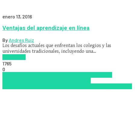
enero 13, 2016
Ventajas del aprendizaje en línea
By
Andres Ruiz
Los desafíos actuales que enfrentan los colegios y las
universidades tradicionales, incluyendo una…
Read more
1765
0
Aprendizaje
Educacion Virtual
Harvard
Inclusión a la
educación
Inclusión Social
MOOCS
Nuevas
Tecnologías
tecnologia
Tendencias educativas
TIC
Zalvadora