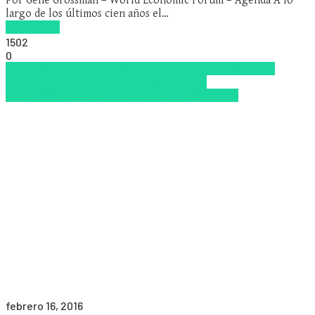
Por Gene Grossman – World Economic Forum – Agenda A lo
largo de los últimos cien años el…
Read more
1502
0
Aprendizaje
Coursera
Educación Presencial
Educacion
Virtual
Inclusión a la educación
Inclusión
Social
Innovación
semipresencial
TIC
Zalvadora
febrero 16, 2016