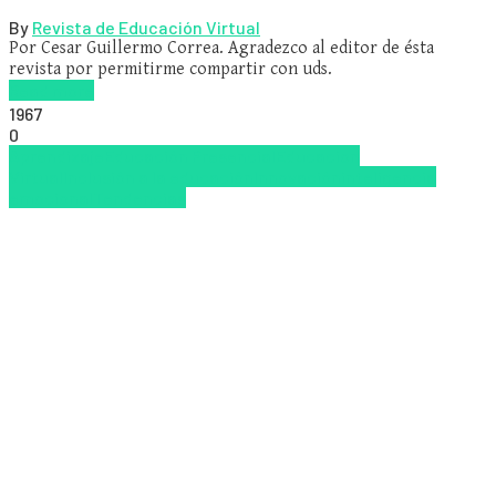
By
Revista de Educación Virtual
Por Cesar Guillermo Correa. Agradezco al editor de ésta
revista por permitirme compartir con uds.
Read more
1967
0
Aprendizaje
Educación Presencial
Educacion
Virtual
Inclusión a la educación
Innovación
inteligencia
emocional
Tendencias