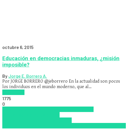
octubre 6, 2015
Educación en democracias inmaduras, ¿misión
imposible?
By
Jorge E. Borrero A.
Por JORGE BORRERO @jeborrero En la actualidad son pocos
los individuos en el mundo moderno, que al…
Read more
1775
0
Aprendizaje
Educación Presencial
Educacion
Virtual
Escuela
Inclusión a la
educación
Innovación
inteligencia
emocional
Pedagogía
Políticas Públicas
Psicología educativa