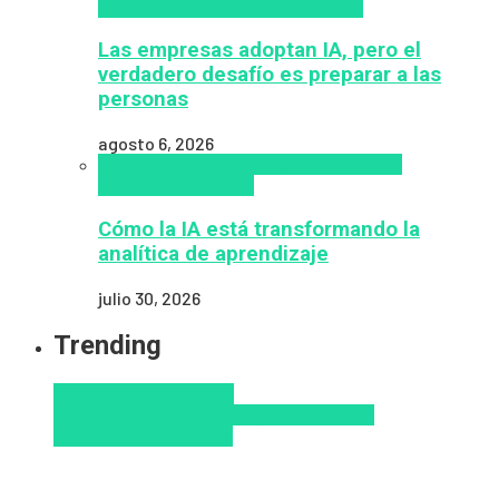
IA
Inteligencia Artificial
Zalvadora
Las empresas adoptan IA, pero el
verdadero desafío es preparar a las
personas
agosto 6, 2026
analítica del aprendizaje con IA
People
Analytics
Zalvadora
Cómo la IA está transformando la
analítica de aprendizaje
julio 30, 2026
Trending
Aprendizaje
Educacion
Virtual
Innovación
Pedagogía
Tendencias
educativas
Virtualidad