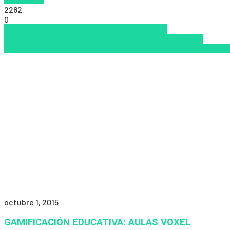
2282
0
Aprendizaje
Educación Presencial
Educacion
Virtual
Escuela
gamificacion
Gamification
Inclusión a la
educación
Innovación
Internet
Pedagogía
Tendencias
Virtuali
octubre 1, 2015
GAMIFICACIÓN EDUCATIVA: AULAS VOXEL