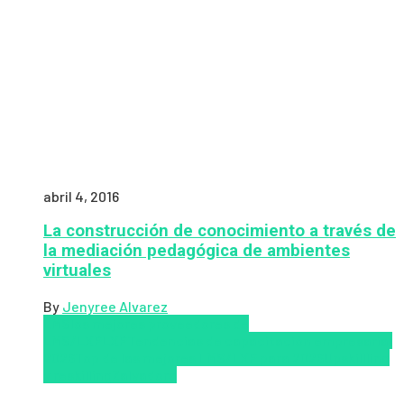
abril 4, 2016
La construcción de conocimiento a través de
la mediación pedagógica de ambientes
virtuales
By
Jenyree Alvarez
LMS
los mejores proveedores de
LMS/LXP
LXP
Tendencias de capacitación empresarial
2026
Top de las mejores LMS/LXP para 2026
Upskillling
y reskilling
Zalvadora