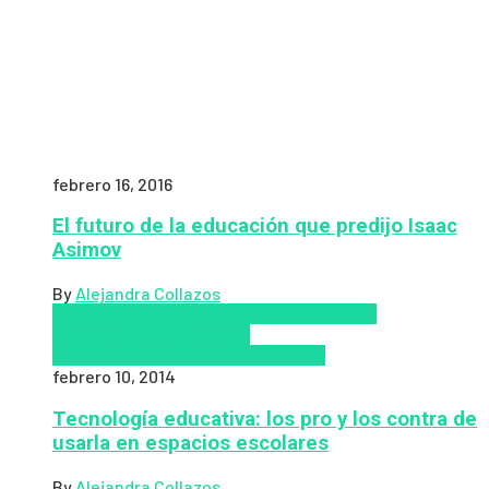
febrero 16, 2016
El futuro de la educación que predijo Isaac
Asimov
By
Alejandra Collazos
Coursera
Educación Presencial
Educacion
Virtual
edX
MOOCS
Nuevas
Tecnologías
tecnologia
Tendencias
febrero 10, 2014
Tecnología educativa: los pro y los contra de
usarla en espacios escolares
By
Alejandra Collazos