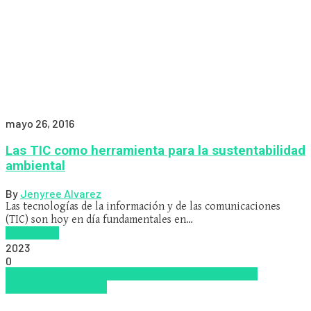
mayo 26, 2016
Las TIC como herramienta para la sustentabilidad
ambiental
By
Jenyree Alvarez
Las tecnologías de la información y de las comunicaciones
(TIC) son hoy en día fundamentales en…
Read more
2023
0
Inclusión Social
Innovación
Políticas Públicas
Redes
Sociales
Tendencias